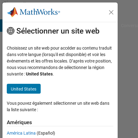
Passer au contenu
Community
Profile
B Answers
File Exchange
Cody
AI Chat Playground
Convers
Sélectionner un site web
Choisissez un site web pour accéder au contenu traduit
Kilian
dans votre langue (lorsqu'il est disponible) et voir les
événements et les offres locales. D’après votre position,
Weber
nous vous recommandons de sélectionner la région
suivante :
United States
.
Actif
depuis
2017
United States
Followers:
Vous pouvez également sélectionner un site web dans
0
la liste suivante :
Following:
Amériques
0
América Latina
(Español)