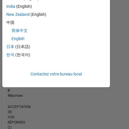
CHRONOLOGIE
India
(English)
New Zealand
(English)
RANG
中国
19
简体中文
782
of
English
302
日本
(日本語)
028
한국
(한국어)
RÉPUTATION
2
Contactez votre bureau local
CONTRIBUTIONS
3
Questions
0
Réponses
ACCEPTATION
DE
VOS
RÉPONSES