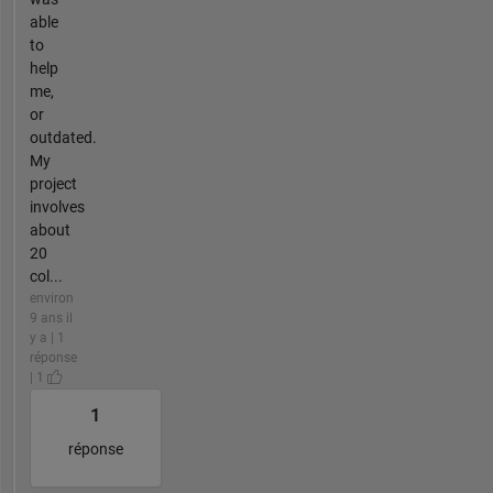
able
to
help
me,
or
outdated.
My
project
involves
about
20
col...
environ
9 ans il
y a | 1
réponse
| 1
1
réponse