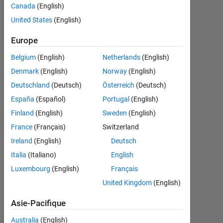
Canada
(English)
Follow
United States
(English)
Europe
Tableau de bord
Belgium
(English)
Netherlands
(English)
Denmark
(English)
Norway
(English)
Statistiques
Deutschland
(Deutsch)
Österreich
(Deutsch)
MATLAB Answers
España
(Español)
Portugal
(English)
Finland
(English)
Sweden
(English)
-2
-1
5
4
France
(Français)
Switzerland
Ireland
(English)
Deutsch
3
CONTRIBUTIONS
Italia
(Italiano)
English
L
2
Luxembourg
(English)
Français
United Kingdom
(English)
1
Asie-Pacifique
0
06/18
06/19
06/20
06/21
06/23
06/24
06/25
06/26
07/18
08/19
09/20
10/21
11/22
12/23
01/25
02/26
06/17
09/18
12/19
03/21
L
06/22
09/23
12/24
03/26
Australia
(English)