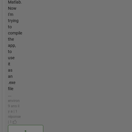
Matlab.
Now
I'm
trying
to
compile
the
app,
to
use
it
as
an
.exe
file
...
environ
9 ans il
y a | 1
réponse
| 1