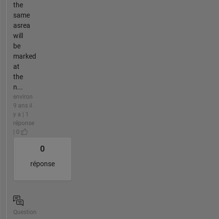
the
same
asrea
will
be
marked
at
the
n...
environ
9 ans il
y a | 1
réponse
| 0
0
réponse
Question