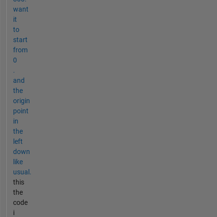
want
it
to
start
from
0
.
and
the
origin
point
in
the
left
down
like
usual.
this
the
code
i