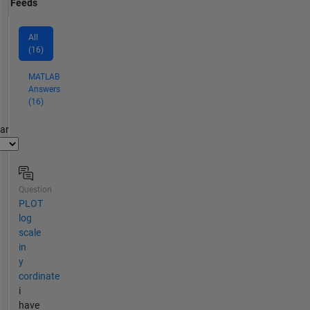
Feeds
All
(16)
MATLAB
Answers
(16)
par
Question
PLOT
log
scale
in
y
cordinate
i
have