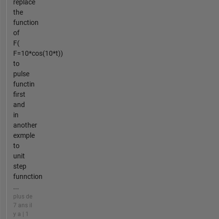
replace
the
function
of
F(
F=10*cos(10*t))
to
pulse
functin
first
and
in
another
exmple
to
unit
step
funnction
...
plus de
7 ans il
y a | 1