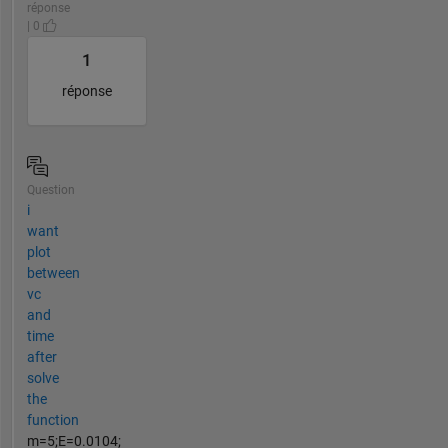
réponse
| 0
1
réponse
Question
i
want
plot
between
vc
and
time
after
solve
the
function
m=5;E=0.0104;