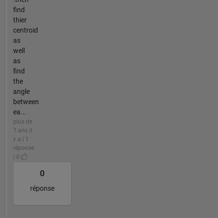
find
thier
centroid
as
well
as
find
the
angle
between
ea...
plus de
7 ans il
y a | 1
réponse
| 0
0
réponse