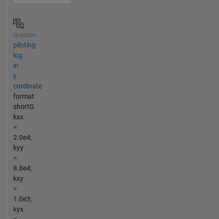
Question
piloting
log
in
y
cordinate
format
shortG
kxx
=
2.0e4;
kyy
=
8.8e4;
kxy
=
1.0e3;
kyx