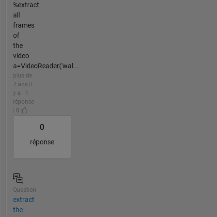
%extract
all
frames
of
the
video
a=VideoReader('wal...
plus de
7 ans il
y a | 1
réponse
| 0
0
réponse
Question
extract
the