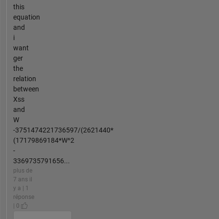
this
equation
and
i
want
ger
the
relation
between
Xss
and
W
-3751474221736597/(2621440*
(17179869184*W^2
-
3369735791656...
plus de
7 ans il
y a | 1
réponse
| 0