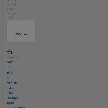
plus de
7 ans il
y a | 1
réponse
| 0
1
réponse
Question
why
the
error
is
written
here
(Not
enough
input
arguments.)