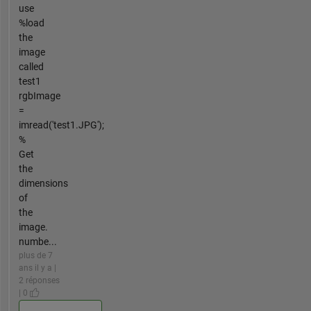
use
%load
the
image
called
test1
rgbImage
=
imread('test1.JPG');
%
Get
the
dimensions
of
the
image.
numbe...
plus de 7
ans il y a |
2 réponses
| 0