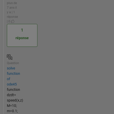
plus de
7 ans il
y a | 1
réponse
| 0
1
réponse
Question
solve
function
of
ode45
function
dzdt=
speed(x,z)
M=10;
m=0.1;