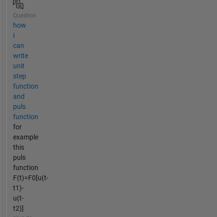
Question
how
i
can
write
unit
step
function
and
puls
function
for
example
this
puls
function
F(t)=F0[u(t-
t1)-
u(t-
t2)]