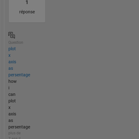
1
réponse
Question
plot
x
axis
as
persentage
how
i
can
plot
x
axis
as
persentage
plus de
7 ans il