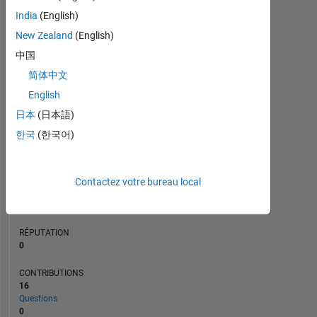
CONTRIBUTIONS
L
3
India
(English)
2
New Zealand
(English)
1
中国
0
简体中文
10/19
08/20
06/21
04/22
02/23
12/23
10/24
08/25
06/26
11/19
10/20
09/21
08/22
07/23
06/24
05/25
04/26
12/18
01/20
02/21
03/22
L
04/23
05/24
06/25
07/26
CHRONOLOGIE
English
日本
(日本語)
한국
(한국어)
RANG
165
297
of
Contactez votre bureau local
302
025
RÉPUTATION
0
CONTRIBUTIONS
16
Questions
0