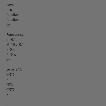
have
this
function
function
dy
=
Funcion(x,y)
m=0.1;
M=10;c=0.1;
k=0.4;
F=5*x;
dy
=
zeros(2,1);
dy(1)
=
x(2);
dy(2)
=
-
(...