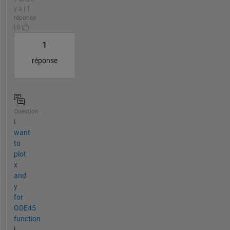
y a | 1
réponse
| 0
1
réponse
Question
i
want
to
plot
x
and
y
for
ODE45
function
i