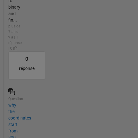
to
binary
and
fin...
plus de
7 ans il
y a | 1
réponse
| 0
0
réponse
Question
why
the
coordinates
start
from
800.