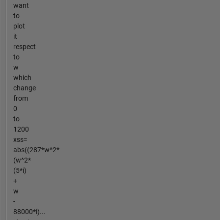
want
to
plot
it
respect
to
w
which
change
from
0
to
1200
xss=
abs((287*w^2*
(w^2*
(5*i)
+
w
-
88000*i)...