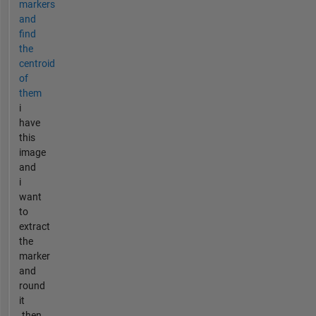
markers
and
find
the
centroid
of
them
i
have
this
image
and
i
want
to
extract
the
marker
and
round
it
.then