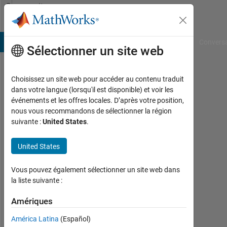
Passer au contenu
Community
Profile
B Answers
File Exchange
Cody
AI Chat Playground
Convers
Sélectionner un site web
Choisissez un site web pour accéder au contenu traduit
Mustafa
dans votre langue (lorsqu'il est disponible) et voir les
événements et les offres locales. D’après votre position,
Alhandhali
nous vous recommandons de sélectionner la région
suivante :
United States
.
Last
seen:
environ
United States
6 ans il
y a
Vous pouvez également sélectionner un site web dans
|
la liste suivante :
Actif
depuis
Amériques
2018
América Latina
(Español)