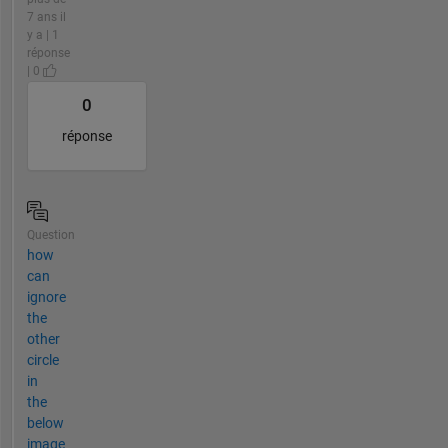
7 ans il
y a | 1
réponse
| 0
0
réponse
Question
how
can
ignore
the
other
circle
in
the
below
image