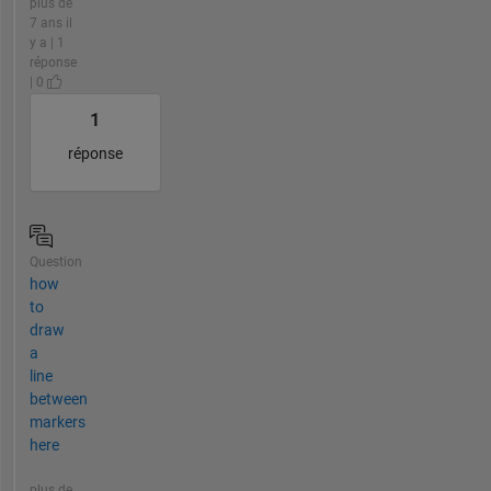
plus de
7 ans il
y a | 1
réponse
| 0
1
réponse
Question
how
to
draw
a
line
between
markers
here
plus de