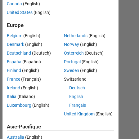
Followers:
Canada
(English)
0
United States
(English)
Following:
Europe
0
Belgium
(English)
Netherlands
(English)
Denmark
(English)
Norway
(English)
Follow
Deutschland
(Deutsch)
Österreich
(Deutsch)
España
(Español)
Portugal
(English)
Finland
(English)
Sweden
(English)
Tableau de bord
France
(Français)
Switzerland
Statistiques
Ireland
(English)
Deutsch
Italia
(Italiano)
English
MATLAB Answers
Luxembourg
(English)
Français
-2
-1
8
7
United Kingdom
(English)
6
Asie-Pacifique
5
4
Australia
(English)