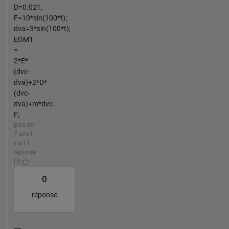
D=0.021;
F=10*sin(100*t);
dva=3*sin(100*t);
EOM1
=
2*E*
(dvc-
dva)+2*D*
(dvc-
dva)+m*dvc-
F;
plus de
7 ans il
y a | 1
réponse
| 0
0
réponse