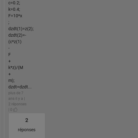
c=0.2;
k=0.4;
F=10*x
;
dzdt(1)=z(2);
dzdt(2)=-
(c*z(1)
-
F
+
k*z)/(M
+
m);
dzdt=dzdt...
plus de 7
ans il y a |
2 réponses
| 0
2
réponses