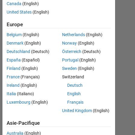
Canada
(English)
United States
(English)
Recommandations
Europe
Please
login
Belgium
(English)
Netherlands
(English)
to
Denmark
(English)
Norway
(English)
endorse
Deutschland
(Deutsch)
Österreich
(Deutsch)
this
person
España
(Español)
Portugal
(English)
in
Finland
(English)
Sweden
(English)
a
France
(Français)
Switzerland
skill
Ireland
(English)
Deutsch
Italia
(Italiano)
English
Luxembourg
(English)
Français
United Kingdom
(English)
Asie-Pacifique
Australia
(English)