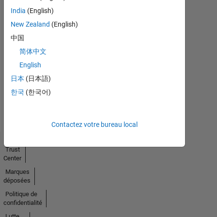
India
(English)
New Zealand
(English)
中国
No
简体中文
Endorsements
English
received
日本
(日本語)
한국
(한국어)
Contactez votre bureau local
Trust
Center
Marques
déposées
Politique de
confidentialité
Lutte