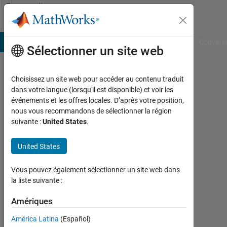
Passer au contenu
Community
Profile
B Answers
File Exchange
Cody
AI Chat Playground
Convers
Sélectionner un site web
Choisissez un site web pour accéder au contenu traduit
Ritchie
dans votre langue (lorsqu'il est disponible) et voir les
événements et les offres locales. D’après votre position,
Heirmans
nous vous recommandons de sélectionner la région
suivante :
United States
.
Followers:
0
United States
Following:
Vous pouvez également sélectionner un site web dans
0
la liste suivante :
Amériques
Follow
América Latina
(Español)