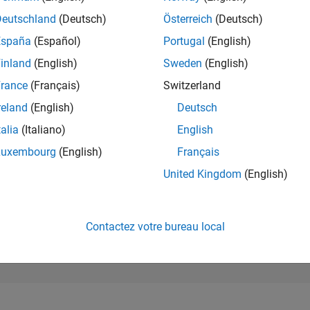
108 185
of 302 028
Deutschland
(Deutsch)
Österreich
(Deutsch)
España
(Español)
Portugal
(English)
RÉPUTATION
0
inland
(English)
Sweden
(English)
rance
(Français)
Switzerland
CONTRIBUTIO
3
Questions
reland
(English)
Deutsch
0
Réponses
talia
(Italiano)
English
ACCEPTATION
Luxembourg
(English)
Français
VOS RÉPONS
0.0%
10/21
L
06/22
02/23
10/23
06/24
02/25
10/25
06/26
United Kingdom
(English)
CHRONOLOGIE
VOTES REÇUS
0
Contactez votre bureau local