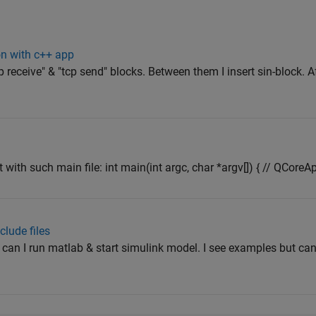
on with c++ app
p receive" & "tcp send" blocks. Between them I insert sin-block. A
t with such main file: int main(int argc, char *argv[]) { // QCoreAp
lude files
e can I run matlab & start simulink model. I see examples but can'