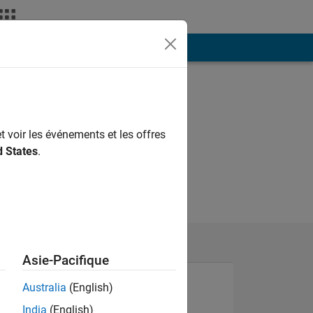
ión
Más
t voir les événements et les offres
d States
.
Asie-Pacifique
Australia
(English)
India
(English)