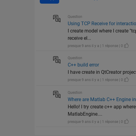
Question
Using TCP Receive for interacti
I create model where I create "tc
receive el...
presque 9 ans il y a | 1 réponse | 0
Question
C++ build error
I have create in QtCreator projec
presque 9 ans il y a | 1 réponse | 0
Question
Where are Matlab C++ Engine inc
Hello! I try create c++ app wher
MatlabEngine....
presque 9 ans il y a | 1 réponse | 0