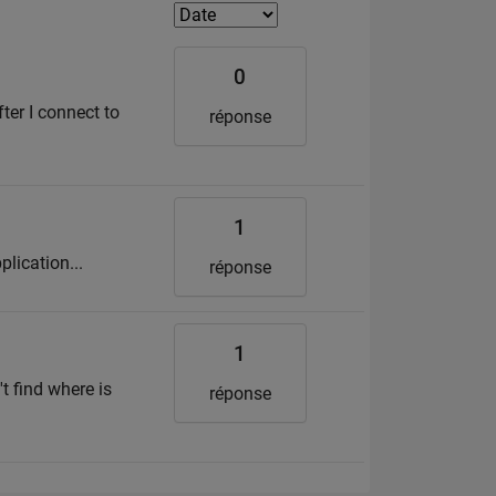
0
fter I connect to
réponse
1
plication...
réponse
1
t find where is
réponse