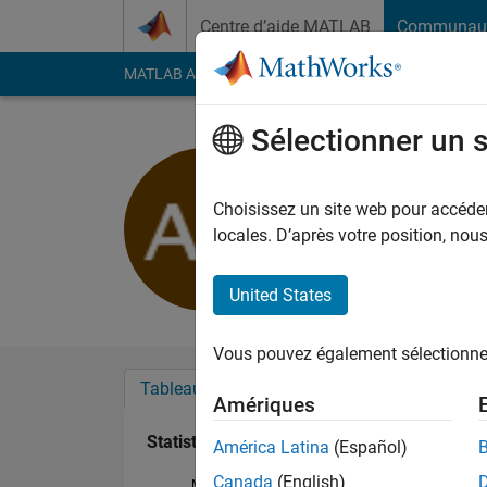
Passer au contenu
Centre d’aide MATLAB
Communau
MATLAB Answers
File Exchange
Cody
AI Cha
Sélectionner un 
alex oerl
Actif depuis 2017
Choisissez un site web pour accéder 
Followers:
0
Followi
locales. D’après votre position, no
Follow
United States
Vous pouvez également sélectionner 
Tableau de bord
Badges
Recommanda
Amériques
Statistiques
América Latina
(Español)
Canada
(English)
MATLAB Answers