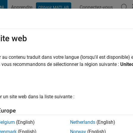
té
Apprendre
Connectez-vous
Obtenir MATLAB
t Playground
Conversaciones
Competiciones
Blogs
Publicac
site web
au contenu traduit dans votre langue (lorsqu'il est disponible) e
ng:
0
us vous recommandons de sélectionner la région suivante :
Unite
un site web dans la liste suivante :
tions
Europe
Belgium
(English)
Netherlands
(English)
RANG
Denmark
(English)
Norway
(English)