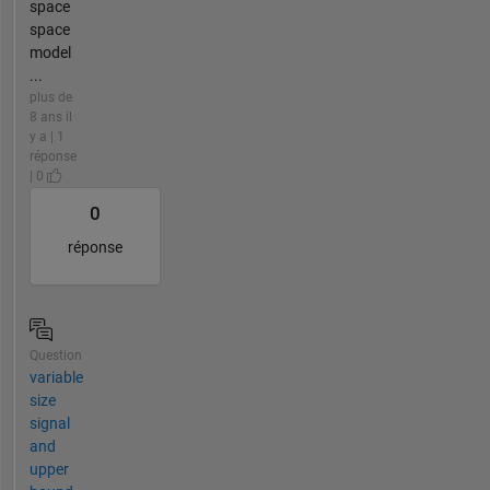
space
space
model
...
plus de
8 ans il
y a | 1
réponse
| 0
0
réponse
Question
variable
size
signal
and
upper