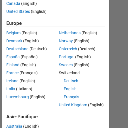
Canada
(English)
Follow
United States
(English)
Europe
Tableau de bord
Belgium
(English)
Netherlands
(English)
Denmark
(English)
Norway
(English)
Statistiques
Deutschland
(Deutsch)
Österreich
(Deutsch)
MATLAB Answers
España
(Español)
Portugal
(English)
Finland
(English)
Sweden
(English)
-2
-1
5
4
France
(Français)
Switzerland
Ireland
(English)
Deutsch
3
CONTRIBUTIONS
Italia
(Italiano)
English
L
2
Luxembourg
(English)
Français
United Kingdom
(English)
1
Asie-Pacifique
0
10/18
09/19
08/20
07/21
06/22
05/23
04/24
03/25
02/26
12/18
01/20
02/21
03/22
04/23
05/24
06/25
07/26
11/17
02/19
05/20
08/21
L
11/22
02/24
05/25
08/26
Australia
(English)