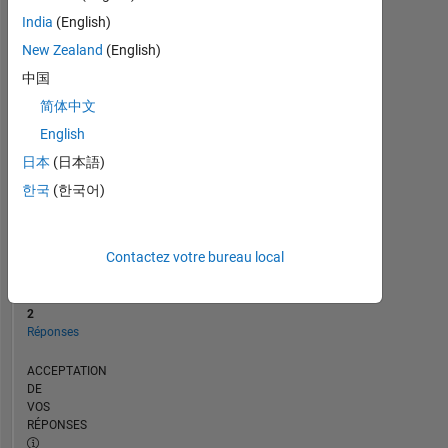
CHRONOLOGIE
India
(English)
New Zealand
(English)
RANG
中国
110
简体中文
022
of
English
302
日本
(日本語)
034
한국
(한국어)
RÉPUTATION
0
Contactez votre bureau local
CONTRIBUTIONS
4
Questions
2
Réponses
ACCEPTATION
DE
VOS
RÉPONSES