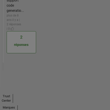
support
code
generatio...
plus de 8
ans il y a |
2 réponses
| 0
2
réponses
Trust
Center
Marques