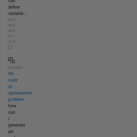
can
define
variable...
plus
de 8
ans
il y
a | 0
Question
Plc
code
of
optimization
problem
how
can
i
generate
plc