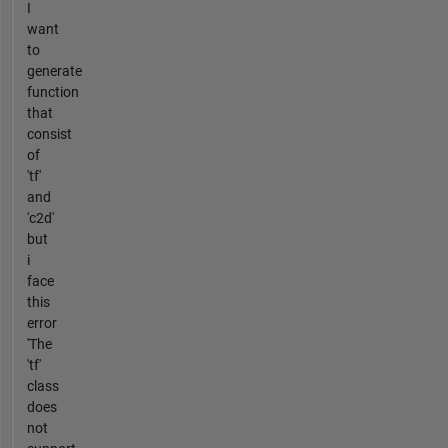
I
want
to
generate
function
that
consist
of
'tf'
and
'c2d'
but
i
face
this
error
'The
'tf'
class
does
not