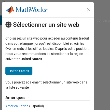
Passer au contenu
Community
Profile
B Answers
File Exchange
Cody
AI Chat Playground
Convers
Sélectionner un site web
Choisissez un site web pour accéder au contenu traduit
sajjad
dans votre langue (lorsqu'il est disponible) et voir les
événements et les offres locales. D’après votre position,
allahgoli
nous vous recommandons de sélectionner la région
suivante :
United States
.
Actif
depuis
2017
United States
Followers:
Vous pouvez également sélectionner un site web dans
0
la liste suivante :
Following:
Amériques
0
América Latina
(Español)