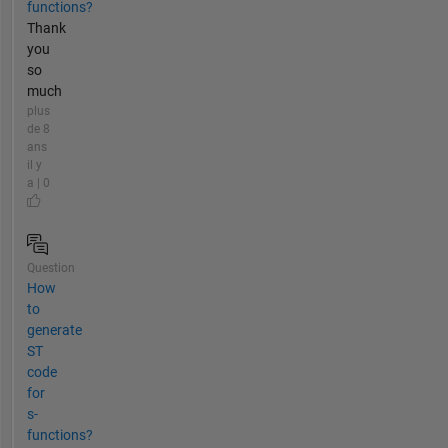
functions?
Thank
you
so
much
plus
de 8
ans
il y
a | 0
Question
How
to
generate
ST
code
for
s-
functions?