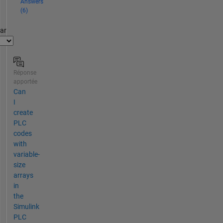
Answers
(6)
par
Réponse
apportée
Can
I
create
PLC
codes
with
variable-
size
arrays
in
the
Simulink
PLC