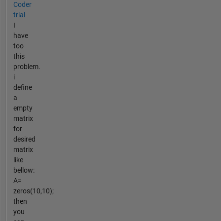
Coder
trial
I
have
too
this
problem.
i
define
a
empty
matrix
for
desired
matrix
like
bellow:
A=
zeros(10,10);
then
you