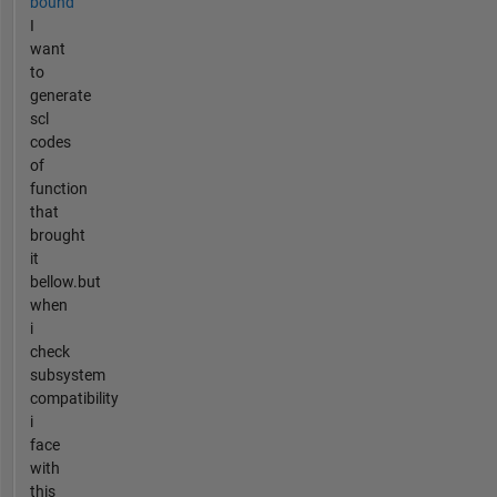
bound
I
want
to
generate
scl
codes
of
function
that
brought
it
bellow.but
when
i
check
subsystem
compatibility
i
face
with
this