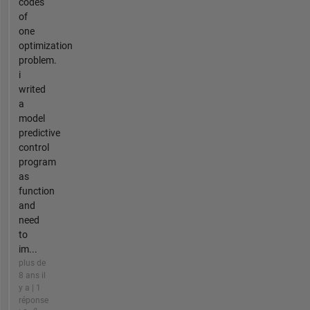
codes
of
one
optimization
problem.
i
writed
a
model
predictive
control
program
as
function
and
need
to
im...
plus de
8 ans il
y a | 1
réponse