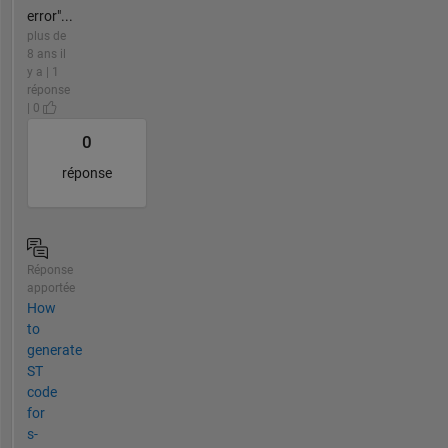
error"...
plus de
8 ans il
y a | 1
réponse
| 0
0
réponse
Réponse
apportée
How
to
generate
ST
code
for
s-