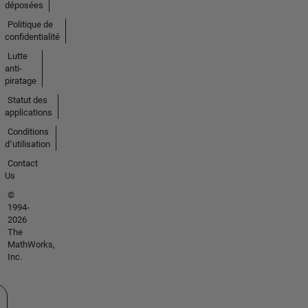
déposées
Politique de
confidentialité
Lutte
anti-
piratage
Statut des
applications
Conditions
d՚utilisation
Contact
Us
©
1994-
2026
The
MathWorks,
Inc.
tionner un site web