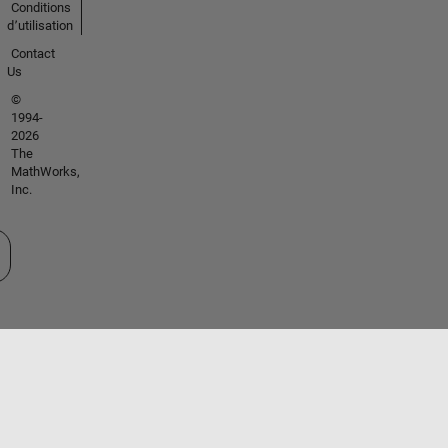
Conditions
d՚utilisation
Contact
Us
©
1994-
2026
The
MathWorks,
Inc.
tionner un site web