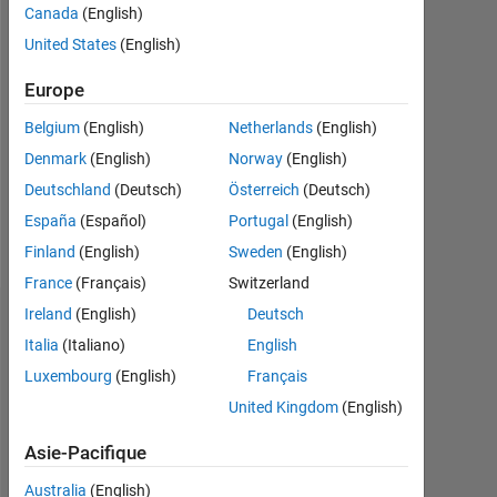
depuis
Canada
(English)
2020
United States
(English)
Followers:
Europe
0
Belgium
(English)
Netherlands
(English)
Following:
Denmark
(English)
Norway
(English)
0
Deutschland
(Deutsch)
Österreich
(Deutsch)
España
(Español)
Portugal
(English)
Follow
Finland
(English)
Sweden
(English)
France
(Français)
Switzerland
Ireland
(English)
Deutsch
Badges
Italia
(Italiano)
English
Juan
Luxembourg
(English)
Français
Andrés
United Kingdom
(English)
Martin's
Badges
Asie-Pacifique
MATLAB
Australia
(English)