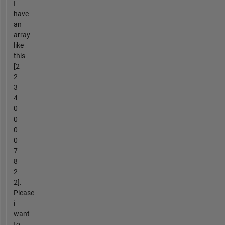
I
have
an
array
like
this
[2
2
3
4
0
0
0
0
7
8
2
2].
Please
i
want
to