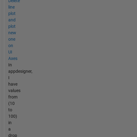
Delete
line
plot
and
plot
new
one
on
UI
Axes
In
appdesigner,
I
have
values
from
(10
to
100)
in
a
drop