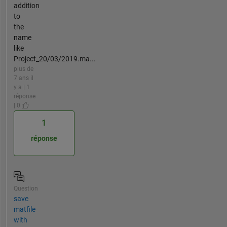
addition
to
the
name
like
Project_20/03/2019.ma...
plus de
7 ans il
y a | 1
réponse
| 0
1
réponse
Question
save
matfile
with