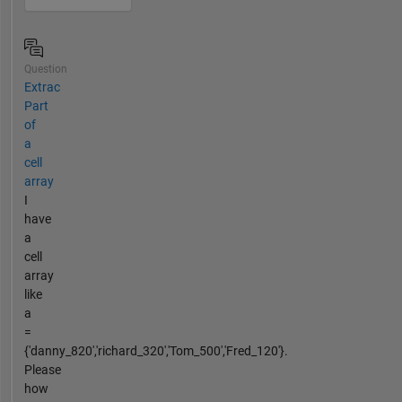
Question
Extrac
Part
of
a
cell
array
I
have
a
cell
array
like
a
=
{'danny_820','richard_320','Tom_500','Fred_120'}.
Please
how