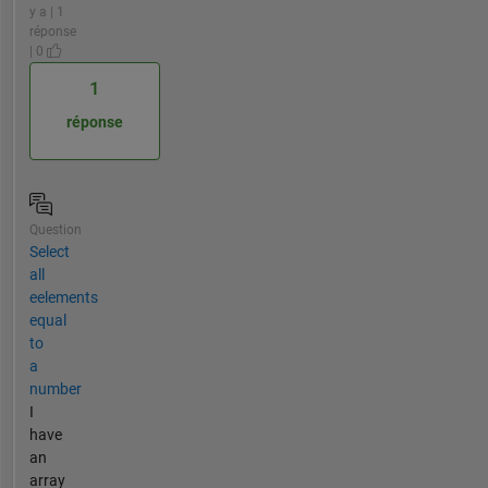
y a | 1
réponse
| 0
1
réponse
Question
Select
all
eelements
equal
to
a
number
I
have
an
array