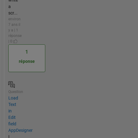
a
scr...
environ
7 ans il
y a | 1
réponse
| 0
1
réponse
Question
Load
Text
in
Edit
field
AppDesigner
I