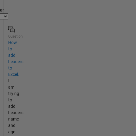
par
Question
How
to
add
headers
to
Excel.
I
am
trying
to
add
headers
name
and
age