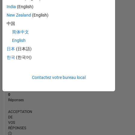
CHRONOLOGIE
India
(English)
New Zealand
(English)
RANG
中国
18
简体中文
176
of
English
302
日本
(日本語)
028
한국
(한국어)
RÉPUTATION
2
Contactez votre bureau local
CONTRIBUTIONS
20
Questions
0
Réponses
ACCEPTATION
DE
VOS
RÉPONSES