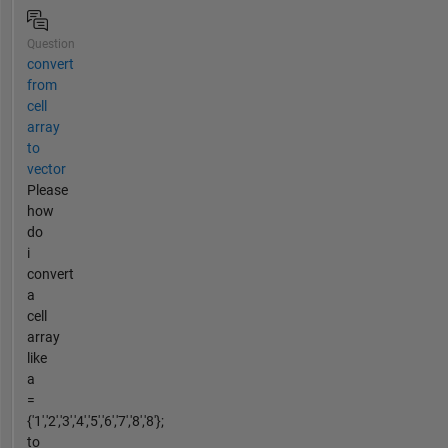
Question
convert
from
cell
array
to
vector
Please
how
do
i
convert
a
cell
array
like
a
=
{'1','2','3','4','5','6','7','8','8'};
to