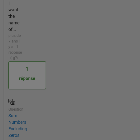
I
want
the
name
of...
plus de
7 ans il
y a | 1
réponse
| 0
1
réponse
Question
Sum
Numbers
Excluding
Zeros