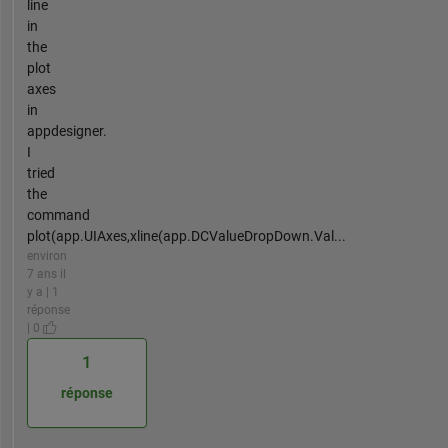
line
in
the
plot
axes
in
appdesigner.
I
tried
the
command
plot(app.UIAxes,xline(app.DCValueDropDown.Val...
environ
7 ans il
y a | 1
réponse
| 0
1
réponse