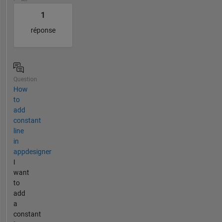
1
réponse
Question
How
to
add
constant
line
in
appdesigner
I
want
to
add
a
constant