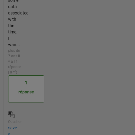
some
data
associated
with
the
time.
I
wan...
plus de
7 ans il
y a | 1
réponse
| 0
1
réponse
Question
save
a