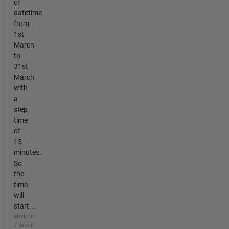
of
datetime
from
1st
March
to
31st
March
with
a
step
time
of
15
minutes.
So
the
time
will
start...
environ
7 ans il