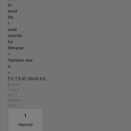
to
excel
file.
I
used
xlswrite
for
filename
=
'testdata.xlsx';
A
=
[12.7;5.02;-98;63.9;0;...
environ
7 ans il
y a | 1
réponse
| 0
1
réponse