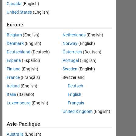
Canada
(English)
Follow
United States
(English)
Europe
Tableau de bord
Belgium
(English)
Netherlands
(English)
Denmark
(English)
Norway
(English)
Statistiques
Deutschland
(Deutsch)
Österreich
(Deutsch)
MATLAB Answers
España
(Español)
Portugal
(English)
Finland
(English)
Sweden
(English)
12
-2
-1
-4
1
3
5
7
10
France
(Français)
Switzerland
8
Ireland
(English)
Deutsch
CONTRIBUTIONS
6
Italia
(Italiano)
English
10
Luxembourg
(English)
Français
4
United Kingdom
(English)
2
Asie-Pacifique
0
01/20
11/20
09/21
07/22
05/23
01/25
11/25
02/20
01/21
12/21
11/22
10/23
09/24
08/25
07/26
03/19
03/20
03/21
03/22
03/23
L
03/24
03/25
03/26
Australia
(English)