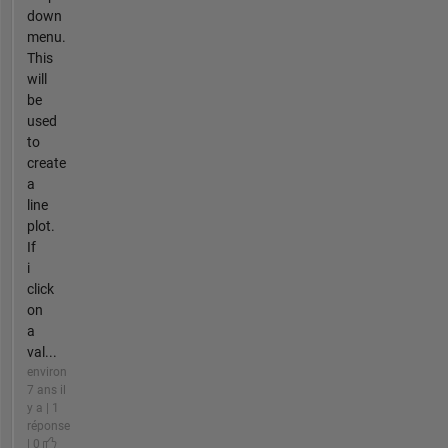
down
menu.
This
will
be
used
to
create
a
line
plot.
If
i
click
on
a
val...
environ
7 ans il
y a | 1
réponse
| 0