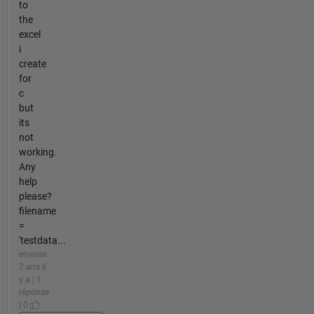
to
the
excel
i
create
for
c
but
its
not
working.
Any
help
please?
filename
=
'testdata...
environ
7 ans il
y a | 1
réponse
| 0