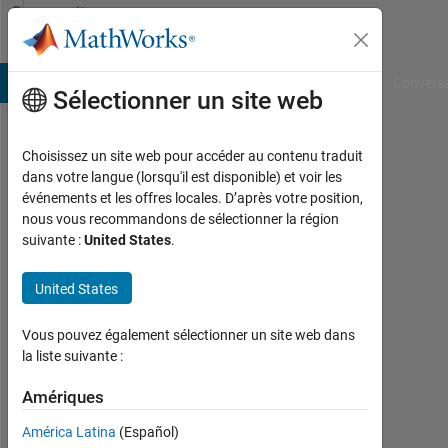
Passer au contenu
Community
Profile
B Answers
File Exchange
Cody
AI Chat Playground
Convers
Sélectionner un site web
Choisissez un site web pour accéder au contenu traduit
Daniel
dans votre langue (lorsqu'il est disponible) et voir les
événements et les offres locales. D’après votre position,
Boateng
nous vous recommandons de sélectionner la région
suivante :
United States
.
Actif
depuis
2019
United States
Followers:
Vous pouvez également sélectionner un site web dans
0
la liste suivante :
Following:
Amériques
0
América Latina
(Español)