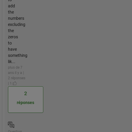
add
the
numbers
excluding
the
zeros
to
have
something
lik...
plus de 7
ans il y a |
2 réponses
| 1
2
réponses
Question