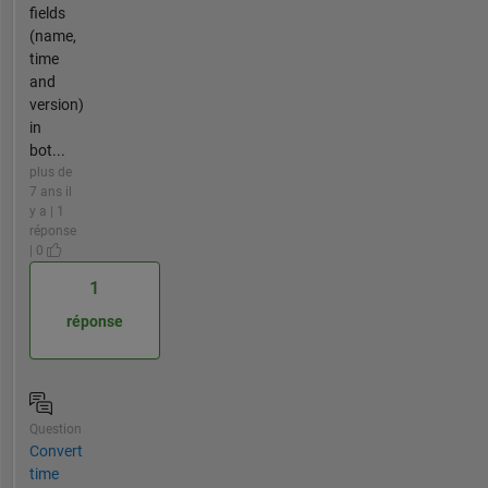
fields
(name,
time
and
version)
in
bot...
plus de
7 ans il
y a | 1
réponse
| 0
1
réponse
Question
Convert
time