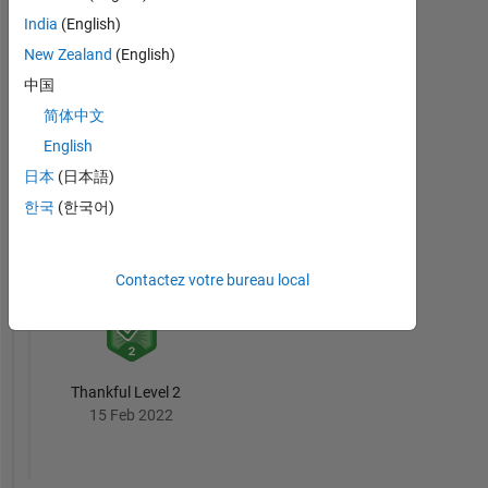
India
(English)
New Zealand
(English)
中国
Thankful Level 1
简体中文
01 Jan 2020
English
日本
(日本語)
한국
(한국어)
First Answer
19 Dec 2019
Contactez votre bureau local
Thankful Level 2
15 Feb 2022