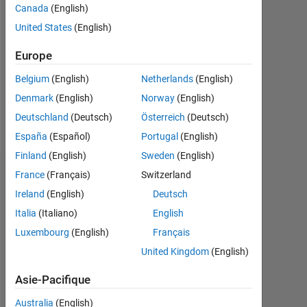
Canada
(English)
Followers:
United States
(English)
0
Europe
Following:
0
Belgium
(English)
Netherlands
(English)
Denmark
(English)
Norway
(English)
Follow
Deutschland
(Deutsch)
Österreich
(Deutsch)
España
(Español)
Portugal
(English)
Finland
(English)
Sweden
(English)
Badges
France
(Français)
Switzerland
Ireland
(English)
Deutsch
Ali
Italia
(Italiano)
English
Nouri's
Badges
Luxembourg
(English)
Français
United Kingdom
(English)
MATLAB
Answers
Tout
Asie-Pacifique
Badges
Australia
(English)