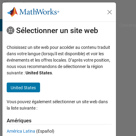
Passer au contenu
Community
Profile
B Answers
File Exchange
Cody
AI Chat Playground
Convers
Sélectionner un site web
Choisissez un site web pour accéder au contenu traduit
Ali
dans votre langue (lorsqu'il est disponible) et voir les
événements et les offres locales. D’après votre position,
Nouri
nous vous recommandons de sélectionner la région
suivante :
United States
.
Last
seen:
plus
United States
de 6
ans il
Vous pouvez également sélectionner un site web dans
y a
la liste suivante :
|
Actif
Amériques
depuis
América Latina
(Español)
2019