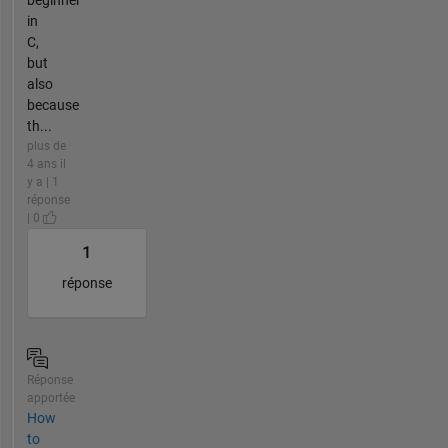
in
C,
but
also
because
th...
plus de
4 ans il
y a | 1
réponse
| 0
1
réponse
Réponse
apportée
How
to