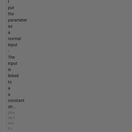
I
put
the
parameter
as
a
normal
input
-
The
input
is
linked
to
a
a
constant
str...
plus
de 4
ans
il y