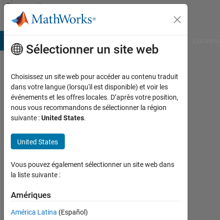
Passer au contenu
Community
Profile
B Answers
File Exchange
Cody
AI Chat Playground
Convers
Sélectionner un site web
Choisissez un site web pour accéder au contenu traduit
Claudio
dans votre langue (lorsqu'il est disponible) et voir les
événements et les offres locales. D’après votre position,
Ferrara
nous vous recommandons de sélectionner la région
suivante :
United States
.
Last
seen:
environ
United States
4 ans il
y a
Vous pouvez également sélectionner un site web dans
|
la liste suivante :
Actif
depuis
Amériques
2021
América Latina
(Español)