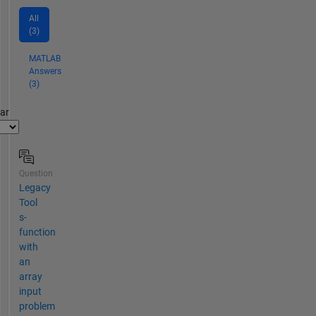
All
(3)
MATLAB
Answers
(3)
par
Question
Legacy
Tool
s-
function
with
an
array
input
problem