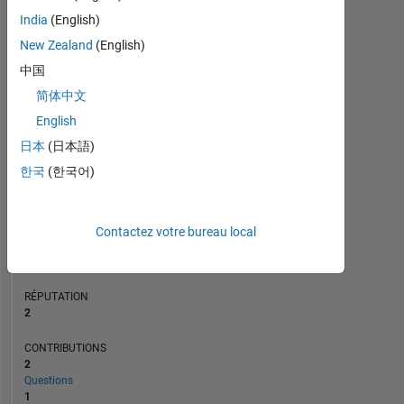
CONTRIBUTIONS
L
India
(English)
1
New Zealand
(English)
中国
0
简体中文
06/22
12/22
06/23
06/24
12/24
06/25
06/26
07/22
02/23
09/23
04/24
11/24
01/26
12/21
08/22
04/23
12/23
L
08/24
04/25
12/25
08/26
CHRONOLOGIE
English
日本
(日本語)
한국
(한국어)
RANG
16
063
of
Contactez votre bureau local
302
025
RÉPUTATION
2
CONTRIBUTIONS
2
Questions
1