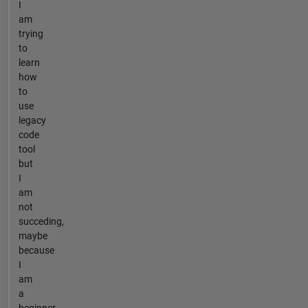
I
am
trying
to
learn
how
to
use
legacy
code
tool
but
I
am
not
succeding,
maybe
because
I
am
a
beginner