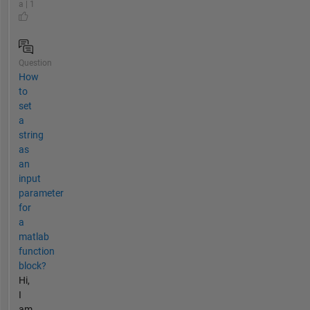
a | 1
Question
How
to
set
a
string
as
an
input
parameter
for
a
matlab
function
block?
Hi,
I
am