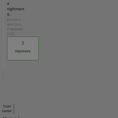
a
nightmare.
S...
plus de 4
ans il y a |
2 réponses
| 0
2
réponses
Trust
Center