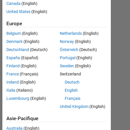
Followers:
Canada
(English)
0
United States
(English)
Following:
Europe
0
Belgium
(English)
Netherlands
(English)
Denmark
(English)
Norway
(English)
Follow
Deutschland
(Deutsch)
Österreich
(Deutsch)
España
(Español)
Portugal
(English)
Finland
(English)
Sweden
(English)
Tableau de bord
France
(Français)
Switzerland
Statistiques
Ireland
(English)
Deutsch
Italia
(Italiano)
English
MATLAB Answers
Luxembourg
(English)
Français
-2
-1
4
3
United Kingdom
(English)
Asie-Pacifique
2
Australia
(English)