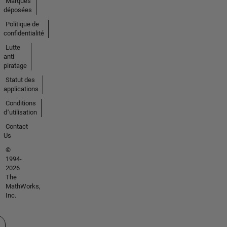
Marques
déposées
Politique de
confidentialité
Lutte
anti-
piratage
Statut des
applications
Conditions
d՚utilisation
Contact
Us
©
1994-
2026
The
MathWorks,
Inc.
tionner un site web