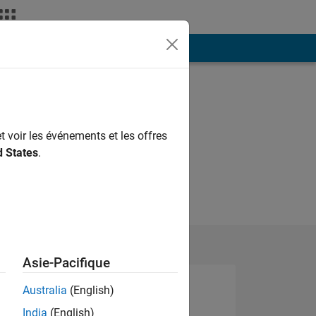
ión
Más
t voir les événements et les offres
d States
.
Asie-Pacifique
Australia
(English)
India
(English)