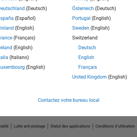
Deutschland
(Deutsch)
Österreich
(Deutsch)
España
(Español)
Portugal
(English)
inland
(English)
Sweden
(English)
rance
(Français)
Switzerland
reland
(English)
Deutsch
talia
(Italiano)
English
Luxembourg
(English)
Français
No Endorsements received
United Kingdom
(English)
Contactez votre bureau local
ialité
Lutte anti-piratage
Statut des applications
Conditions d՚utilisation