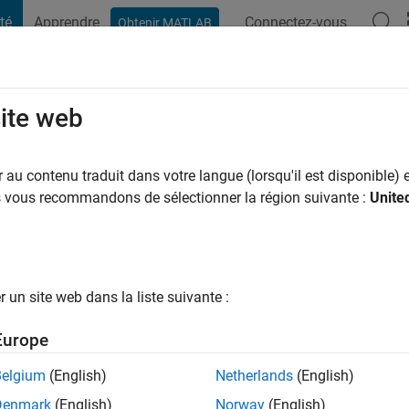
té
Apprendre
Connectez-vous
Obtenir MATLAB
t Playground
Conversaciones
Competiciones
Blogs
Publicac
site web
Roby Alhamidi
au contenu traduit dans votre langue (lorsqu'il est disponible) e
ng:
0
us vous recommandons de sélectionner la région suivante :
Unite
un site web dans la liste suivante :
tions
Europe
Please
login
to endorse this person in a skill
Belgium
(English)
Netherlands
(English)
Denmark
(English)
Norway
(English)