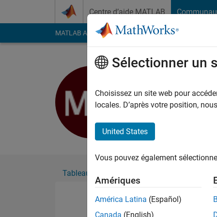
Passer au contenu
Centre d’aide MATLAB
Communau
MATLAB Answers
File Exchange
Cody
AI Cha
Sélectionner un 
Machmud 
Actif depuis 2019
Choisissez un site web pour accéder 
Followers:
0
Followi
locales. D’après votre position, no
Follow
United States
Vous pouvez également sélectionner 
Tableau de bord
Badges
Recommanda
Amériques
América Latina
(Español)
Canada
(English)