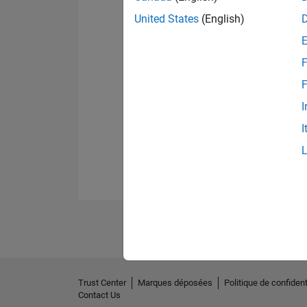
United States
(English)
F
F
I
I
Trust Center
Marques déposées
Politique de confident
Contact Us