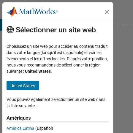
Passer au contenu
Community
Profile
B Answers
File Exchange
Cody
AI Chat Playground
Convers
Sélectionner un site web
Choisissez un site web pour accéder au contenu traduit
Mati
dans votre langue (lorsqu'il est disponible) et voir les
événements et les offres locales. D’après votre position,
Somp
nous vous recommandons de sélectionner la région
suivante :
United States
.
Last
seen:
environ
United States
4 ans il
y a
Vous pouvez également sélectionner un site web dans
|
la liste suivante :
Actif
depuis
Amériques
2020
América Latina
(Español)