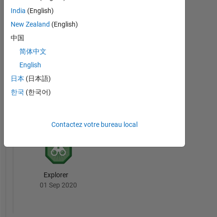
India
(English)
New Zealand
(English)
First Answer
中国
05 Oct 2020
简体中文
English
日本
(日本語)
한국
(한국어)
File
Exchange
Tout
Badges
Contactez votre bureau local
Explorer
01 Sep 2020