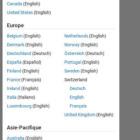
Followers:
Canada
(English)
0
United States
(English)
Following:
Europe
0
Belgium
(English)
Netherlands
(English)
Denmark
(English)
Norway
(English)
Follow
Deutschland
(Deutsch)
Österreich
(Deutsch)
España
(Español)
Portugal
(English)
Finland
(English)
Sweden
(English)
Badges
France
(Français)
Switzerland
Mati
Ireland
(English)
Deutsch
Somp's
Badges
Italia
(Italiano)
English
Luxembourg
(English)
Français
MATLAB
United Kingdom
(English)
Answers
Tout
Badges
Asie-Pacifique
Australia
(English)