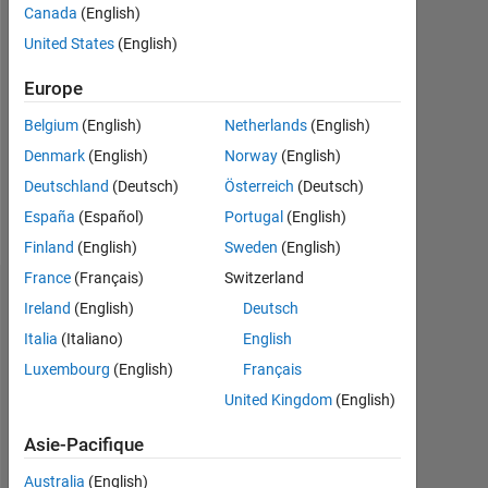
2020
Canada
(English)
United States
(English)
Followers:
0
Europe
Following:
Belgium
(English)
Netherlands
(English)
0
Denmark
(English)
Norway
(English)
Deutschland
(Deutsch)
Österreich
(Deutsch)
Follow
España
(Español)
Portugal
(English)
Finland
(English)
Sweden
(English)
France
(Français)
Switzerland
Tableau de bord
Ireland
(English)
Deutsch
Italia
(Italiano)
English
Statistiques
Luxembourg
(English)
Français
MATLAB Answers
United Kingdom
(English)
Asie-Pacifique
-2
-1
3
2
Australia
(English)