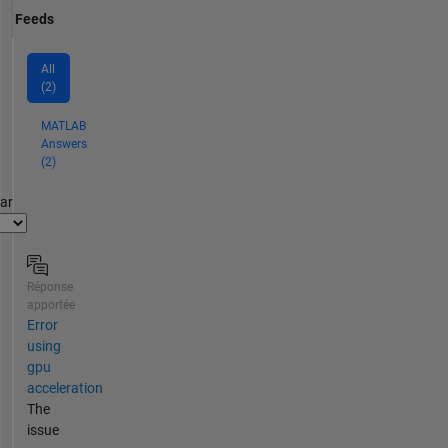
Feeds
All
(2)
MATLAB
Answers
(2)
par
Réponse
apportée
Error
using
gpu
acceleration
The
issue