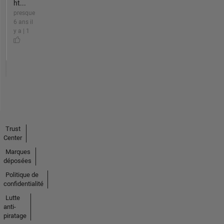
ht...
presque
6 ans il
y a | 1
Trust
Center
Marques
déposées
Politique de
confidentialité
Lutte
anti-
piratage