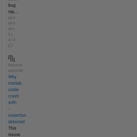
bug
rep...
plus
de 4
ans
il y
a | 0
Réponse
apportée
Why
matlab
coder
crash
with
-
Assertion
detected
This
issuse