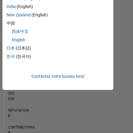
CONTRIBUTIONS
India
(English)
L
1
New Zealand
(English)
中国
简体中文
English
0
05/21
01/22
09/22
05/23
09/24
05/25
01/26
06/21
03/22
12/22
09/23
06/24
03/25
12/25
09/20
07/21
05/22
03/23
L
01/24
11/24
09/25
07/26
日本
(日本語)
CHRONOLOGIE
한국
(한국어)
RANG
Contactez votre bureau local
17
010
of
302
028
RÉPUTATION
2
CONTRIBUTIONS
0