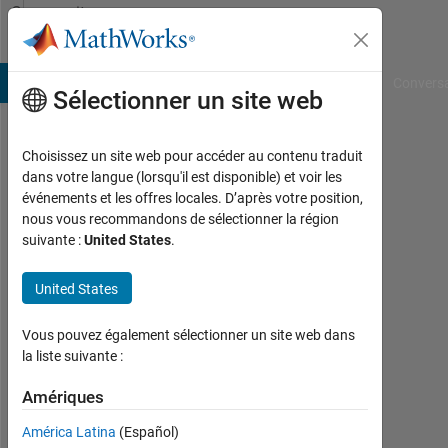
Passer au contenu
Community
Profile
B Answers
File Exchange
Cody
AI Chat Playground
Convers
Sélectionner un site web
Choisissez un site web pour accéder au contenu traduit
Hanumanth
dans votre langue (lorsqu'il est disponible) et voir les
événements et les offres locales. D’après votre position,
Hanumantharayappa
nous vous recommandons de sélectionner la région
suivante :
United States
.
Last
United States
seen:
environ
Vous pouvez également sélectionner un site web dans
un an il
la liste suivante :
y a
|
Amériques
Actif
América Latina
(Español)
depuis