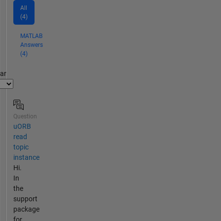
All
(4)
MATLAB
Answers
(4)
par
Question
uORB
read
topic
instance
Hi.
In
the
support
package
for