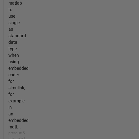
matlab
to
use
single
as
standard
data
type
when
using
embedded
coder
for
simulink,
for
example
in
an
embedded
matl...
presque 5
ans il y a |