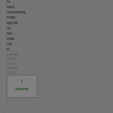
to
send
consistently
PWM
signals
on
the
main
out.
If...
presque
5 ans il
y a | 1
réponse
| 0
1
réponse