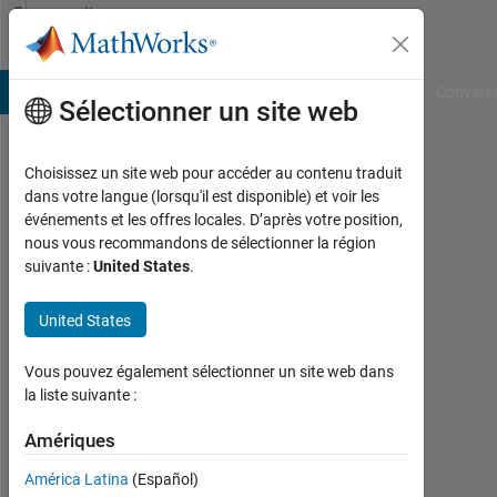
Passer au contenu
Community
Profile
B Answers
File Exchange
Cody
AI Chat Playground
Convers
Sélectionner un site web
Choisissez un site web pour accéder au contenu traduit
Rasmus
dans votre langue (lorsqu'il est disponible) et voir les
événements et les offres locales. D’après votre position,
Last
nous vous recommandons de sélectionner la région
seen:
suivante :
United States
.
6
jours
United States
il y a
|
Actif
Vous pouvez également sélectionner un site web dans
depuis
la liste suivante :
2021
Amériques
Followers:
América Latina
(Español)
0