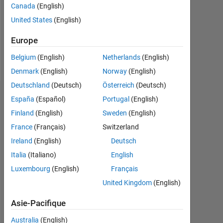
Canada
(English)
Following:
United States
(English)
0
Europe
Follow
Belgium
(English)
Netherlands
(English)
Denmark
(English)
Norway
(English)
Deutschland
(Deutsch)
Österreich
(Deutsch)
Tableau de bord
España
(Español)
Portugal
(English)
Finland
(English)
Sweden
(English)
Statistiques
France
(Français)
Switzerland
MATLAB Answers
Ireland
(English)
Deutsch
Italia
(Italiano)
English
-2
-1
4
3
Luxembourg
(English)
Français
United Kingdom
(English)
CONTRIBUTIONS
2
Asie-Pacifique
L
Australia
(English)
1