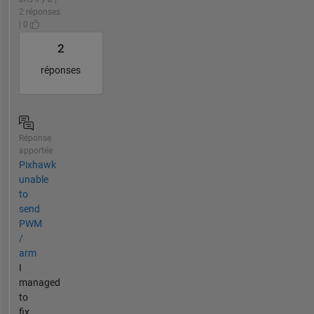
2 réponses
| 0
2
réponses
Réponse
apportée
Pixhawk
unable
to
send
PWM
/
arm
I
managed
to
fix