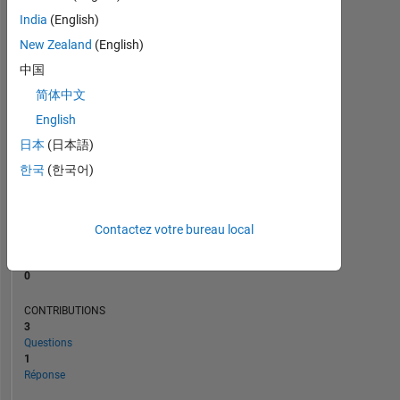
India
(English)
New Zealand
(English)
0
04/22
11/22
06/23
01/24
08/24
03/25
10/25
09/21
05/22
01/23
09/23
05/24
L
01/25
09/25
05/26
中国
CHRONOLOGIE
简体中文
English
日本
(日本語)
RANG
96
한국
(한국어)
948
of
302
025
Contactez votre bureau local
RÉPUTATION
0
CONTRIBUTIONS
3
Questions
1
Réponse