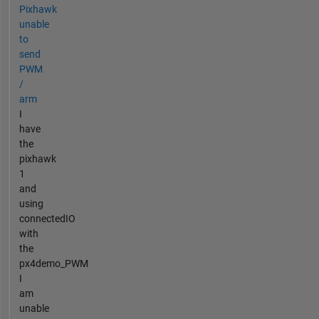
Pixhawk
unable
to
send
PWM
/
arm
I
have
the
pixhawk
1
and
using
connectedIO
with
the
px4demo_PWM
I
am
unable