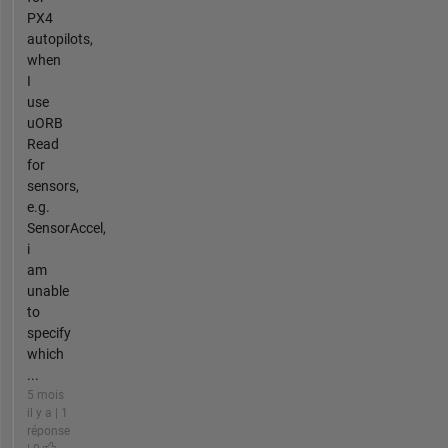
PX4
autopilots,
when
I
use
uORB
Read
for
sensors,
e.g.
SensorAccel,
i
am
unable
to
specify
which
...
5 mois
il y a | 1
réponse