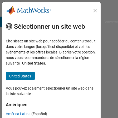
Passer au contenu
Community
Profile
B Answers
File Exchange
Cody
AI Chat Playground
Convers
Sélectionner un site web
Choisissez un site web pour accéder au contenu traduit
Anastasia
dans votre langue (lorsqu'il est disponible) et voir les
événements et les offres locales. D’après votre position,
Anastasiadou
nous vous recommandons de sélectionner la région
suivante :
United States
.
Actif
depuis
2019
United States
Followers:
Vous pouvez également sélectionner un site web dans
0
la liste suivante :
Following:
Amériques
0
América Latina
(Español)