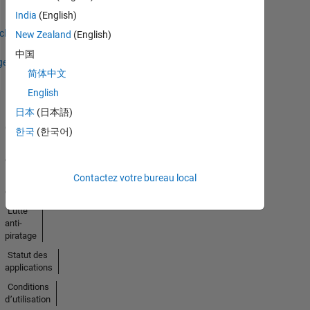
India
(English)
icher
New Zealand
(English)
中国
ges
简体中文
English
日本
(日本語)
Trust
Center
한국
(한국어)
Marques
déposées
Contactez votre bureau local
Politique de
confidentialité
Lutte
anti-
piratage
Statut des
applications
Conditions
d՚utilisation