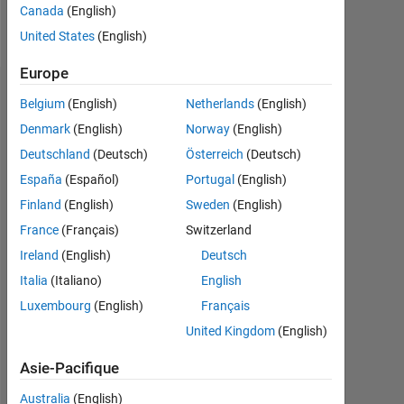
Canada
(English)
Follow
United States
(English)
Europe
Badges
Belgium
(English)
Netherlands
(English)
Denmark
(English)
Norway
(English)
Anastasia
Anastasiadou's
Deutschland
(Deutsch)
Österreich
(Deutsch)
Badges
España
(Español)
Portugal
(English)
Finland
(English)
Sweden
(English)
MATLAB
Answers
Tout
France
(Français)
Switzerland
Badges
Ireland
(English)
Deutsch
Italia
(Italiano)
English
Luxembourg
(English)
Français
United Kingdom
(English)
Thankful Level 1
Asie-Pacifique
01 Feb 2019
Australia
(English)