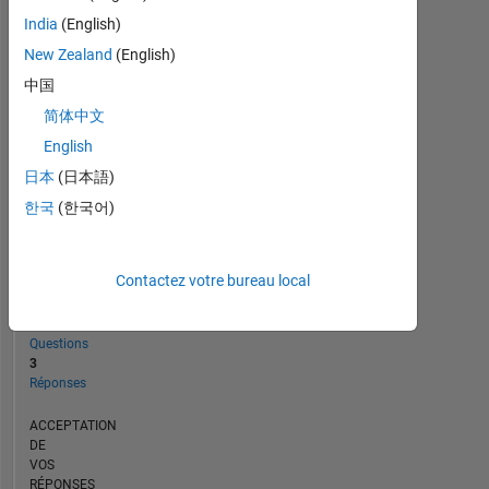
CHRONOLOGIE
India
(English)
New Zealand
(English)
RANG
中国
8
简体中文
114
of
English
302
日本
(日本語)
025
한국
(한국어)
RÉPUTATION
6
Contactez votre bureau local
CONTRIBUTIONS
42
Questions
3
Réponses
ACCEPTATION
DE
VOS
RÉPONSES