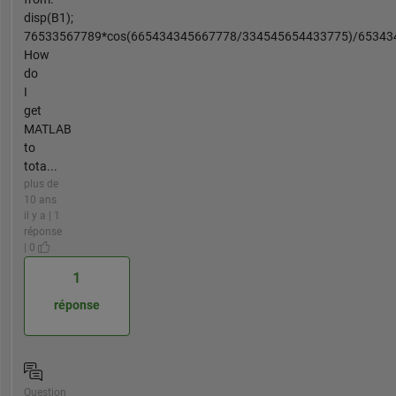
disp(B1);
76533567789*cos(665434345667778/334545654433775)/65343
How
do
I
get
MATLAB
to
tota...
plus de
10 ans
il y a | 1
réponse
| 0
1
réponse
Question