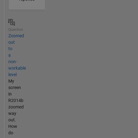
Question
Zoomed
out
to
a
non-
workable
level
My
screen
in
R2014b
zoomed
way
out.
How
do