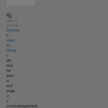
Réponse
apportée
Entering
a
value
for
'String'
I
did
that
for
both
vi
and
angle.
vi
=
str2double(get(hEdit,