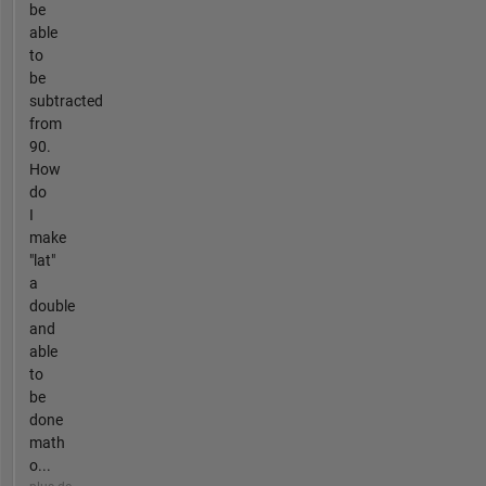
be
able
to
be
subtracted
from
90.
How
do
I
make
"lat"
a
double
and
able
to
be
done
math
o...