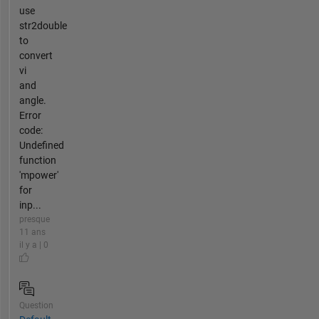
use
str2double
to
convert
vi
and
angle.
Error
code:
Undefined
function
'mpower'
for
inp...
presque
11 ans
il y a | 0
Question