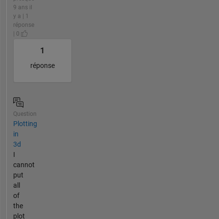
9 ans il
y a | 1
réponse
| 0
1
réponse
Question
Plotting
in
3d
I
cannot
put
all
of
the
plot