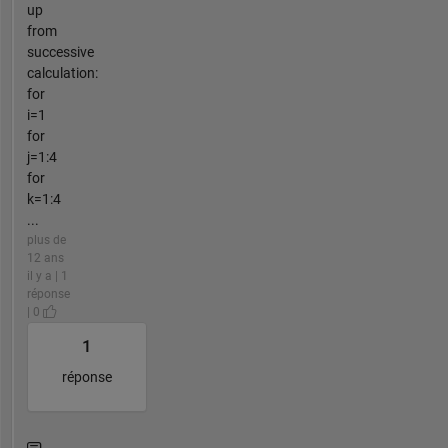
up
from
successive
calculation:
for
i=1
for
j=1:4
for
k=1:4
...
plus de
12 ans
il y a | 1
réponse
| 0
1
réponse