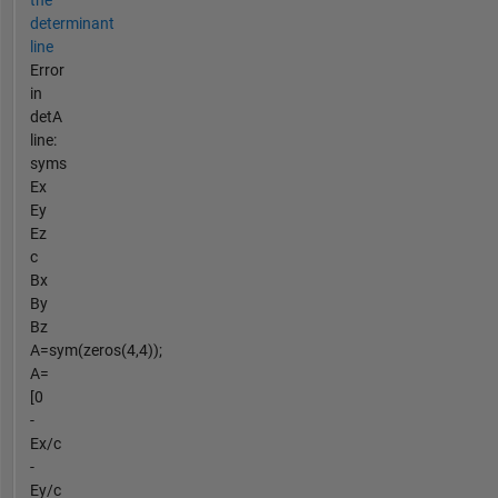
determinant
line
Error
in
detA
line:
syms
Ex
Ey
Ez
c
Bx
By
Bz
A=sym(zeros(4,4));
A=
[0
-
Ex/c
-
Ey/c