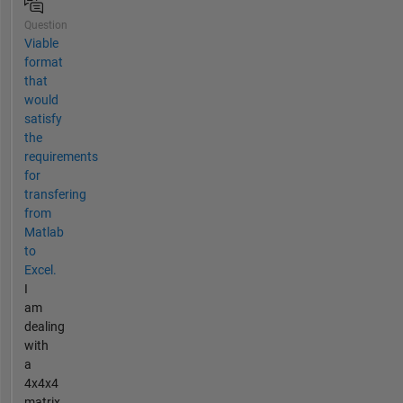
Question
Viable
format
that
would
satisfy
the
requirements
for
transfering
from
Matlab
to
Excel.
I
am
dealing
with
a
4x4x4
matrix.