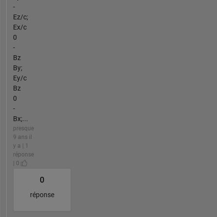
-
Ez/c;
Ex/c
0
-
Bz
By;
Ey/c
Bz
0
-
Bx;...
presque
9 ans il
y a | 1
réponse
| 0
0
réponse