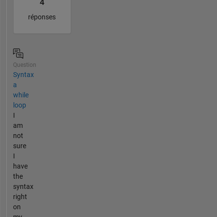
4
réponses
Question
Syntax
a
while
loop
I
am
not
sure
I
have
the
syntax
right
on
my