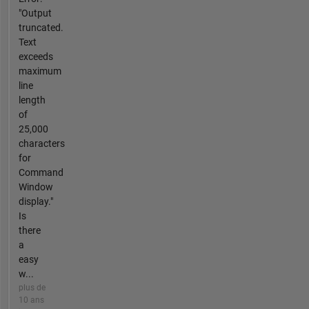
"Output
truncated.
Text
exceeds
maximum
line
length
of
25,000
characters
for
Command
Window
display."
Is
there
a
easy
w...
plus de
10 ans