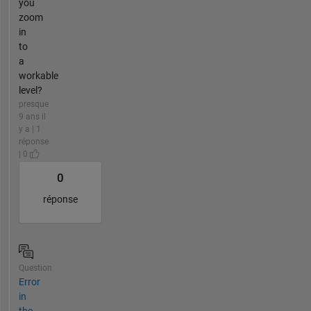
you
zoom
in
to
a
workable
level?
presque
9 ans il
y a | 1
réponse
| 0
0
réponse
Question
Error
in
the