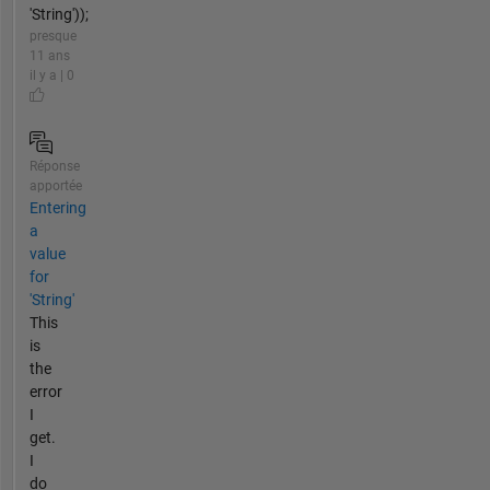
'String'));
presque
11 ans
il y a | 0
Réponse
apportée
Entering
a
value
for
'String'
This
is
the
error
I
get.
I
do