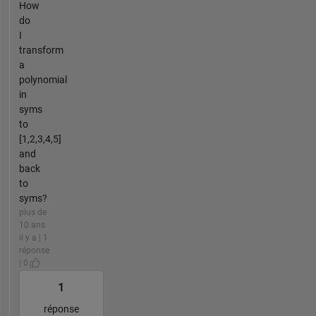
How
do
I
transform
a
polynomial
in
syms
to
[1,2,3,4,5]
and
back
to
syms?
plus de
10 ans
il y a | 1
réponse
| 0
1
réponse