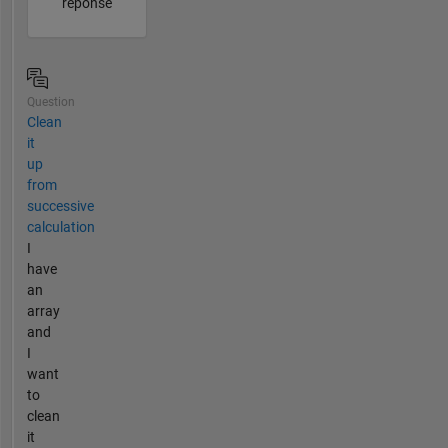
réponse
Question
Clean
it
up
from
successive
calculation
I
have
an
array
and
I
want
to
clean
it