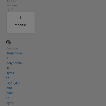
il y a | 1
réponse
| 0
1
réponse
Question
Transform
a
polynomial
in
syms
to
[1,2,3,4,5]
and
back
to
syms