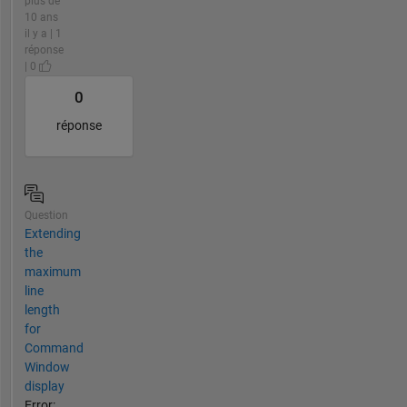
plus de
10 ans
il y a | 1
réponse
| 0
0
réponse
Question
Extending
the
maximum
line
length
for
Command
Window
display
Error: