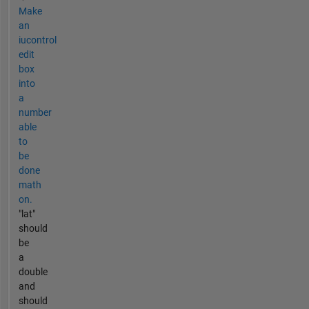
Make
an
iucontrol
edit
box
into
a
number
able
to
be
done
math
on.
"lat"
should
be
a
double
and
should