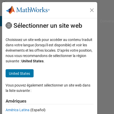
Passer au contenu
Community
Profile
B Answers
File Exchange
Cody
AI Chat Playground
Convers
Sélectionner un site web
Choisissez un site web pour accéder au contenu traduit
Philosophaie
dans votre langue (lorsqu'il est disponible) et voir les
événements et les offres locales. D’après votre position,
Actif
nous vous recommandons de sélectionner la région
depuis
suivante :
United States
.
2013
United States
Followers:
0
Vous pouvez également sélectionner un site web dans
Following:
la liste suivante :
0
Amériques
América Latina
(Español)
Follow