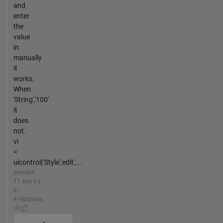
and
enter
the
value
in
manually
it
works.
When
'String','100'
it
does
not.
vi
=
uicontrol('Style','edit',...
presque
11 ans il y
a |
4 réponses
| 0