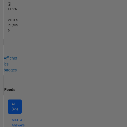
11.9%
VOTES
REÇUS
6
Afficher
les
badges
Feeds
All
(45)
MATLAB
Answers