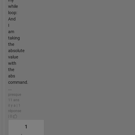
while
loop:
And
I
am
taking
the
absolute
value
with
the
abs
command.
...
presque
11 ans
il y a | 1
réponse
| 0
1