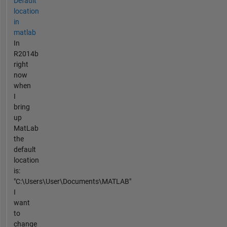
Default
location
in
matlab
In
R2014b
right
now
when
I
bring
up
MatLab
the
default
location
is:
"C:\Users\User\Documents\MATLAB"
I
want
to
change