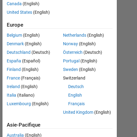
Canada
(English)
Message
United States
(English)
Europe
Tableau de bord
Belgium
(English)
Netherlands
(English)
Denmark
(English)
Norway
(English)
Statistiques
Deutschland
(Deutsch)
Österreich
(Deutsch)
MATLAB Answers
España
(Español)
Portugal
(English)
Finland
(English)
Sweden
(English)
12
-2
-1
-4
1
3
5
7
10
France
(Français)
Switzerland
8
Ireland
(English)
Deutsch
CONTRIBUTIONS
6
Italia
(Italiano)
English
10
Luxembourg
(English)
Français
4
United Kingdom
(English)
2
Asie-Pacifique
0
11/14
04/16
09/17
02/19
07/20
12/21
05/23
10/24
03/26
01/15
08/16
03/18
10/19
05/21
12/22
07/24
02/26
06/13
04/15
02/17
12/18
L
10/20
08/22
06/24
04/26
Australia
(English)