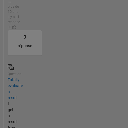
...
plus de
10 ans
il y a | 1
réponse
| 0
0
réponse
Question
Totally
evaluate
a
result
I
get
a
result
from: