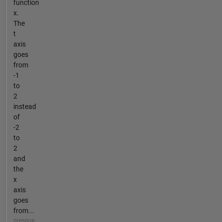
function
x.
The
t
axis
goes
from
-1
to
2
instead
of
-2
to
2
and
the
x
axis
goes
from...
presque