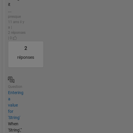
it
...
presque
11 ans il y
a |
2 réponses
| 0
2
réponses
Question
Entering
a
value
for
'String'
When
'String',''