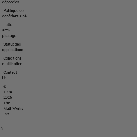
déposées
Politique de
confidentialité
Lutte
anti-
piratage
Statut des
applications
Conditions
d՚utilisation
Contact
Us
©
1994-
2026
The
MathWorks,
Inc.
tionner un site web