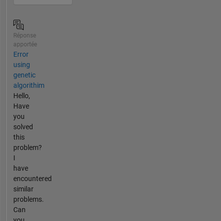
Réponse
apportée
Error
using
genetic
algorithim
Hello,
Have
you
solved
this
problem?
I
have
encountered
similar
problems.
Can
you