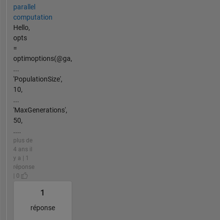
parallel
computation
Hello,
opts
=
optimoptions(@ga,
...
'PopulationSize',
10,
...
'MaxGenerations',
50,
....
plus de
4 ans il
y a | 1
réponse
| 0
1
réponse