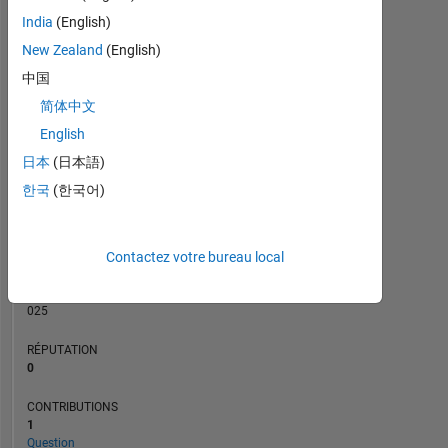
CONTRIBUTIONS
India
(English)
L
New Zealand
(English)
1
中国
简体中文
0
10/22
04/23
10/23
10/24
04/25
10/25
11/22
06/23
01/24
08/24
03/25
05/26
04/22
12/22
08/23
04/24
L
12/24
08/25
04/26
English
CHRONOLOGIE
日本
(日本語)
한국
(한국어)
RANG
84
Contactez votre bureau local
426
of
302
025
RÉPUTATION
0
CONTRIBUTIONS
1
Question