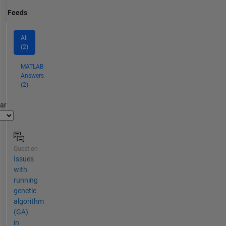
Feeds
All
(2)
MATLAB
Answers
(2)
par
Question
Issues
with
running
genetic
algorithm
(GA)
in