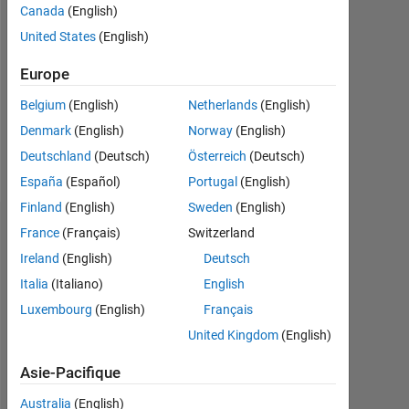
Canada
(English)
Followers:
United States
(English)
0
Europe
Following:
0
Belgium
(English)
Netherlands
(English)
Denmark
(English)
Norway
(English)
Follow
Deutschland
(Deutsch)
Österreich
(Deutsch)
España
(Español)
Portugal
(English)
Finland
(English)
Sweden
(English)
Tableau de bord
France
(Français)
Switzerland
Ireland
(English)
Deutsch
Statistiques
Italia
(Italiano)
English
Luxembourg
(English)
Français
MATLAB Answers
United Kingdom
(English)
-2
-1
4
3
Asie-Pacifique
Australia
(English)
2