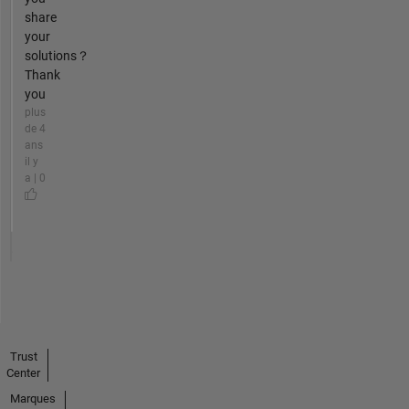
share
your
solutions？
Thank
you
plus
de 4
ans
il y
a | 0
Trust
Center
Marques