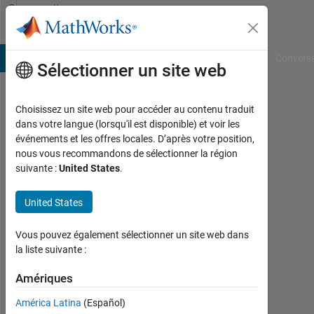
Passer au contenu
Community
Profile
B Answers
File Exchange
Cody
AI Chat Playground
Convers
Sélectionner un site web
Choisissez un site web pour accéder au contenu traduit
Yi
dans votre langue (lorsqu'il est disponible) et voir les
événements et les offres locales. D’après votre position,
Zhao
nous vous recommandons de sélectionner la région
suivante :
United States
.
Last
seen:
plus
United States
de 3
ans il
Vous pouvez également sélectionner un site web dans
y a
la liste suivante :
|
Actif
Amériques
depuis
América Latina
(Español)
2022