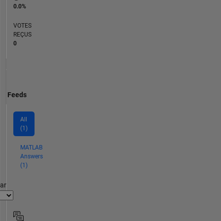
0.0%
VOTES
REÇUS
0
Feeds
All
(1)
MATLAB
Answers
(1)
par