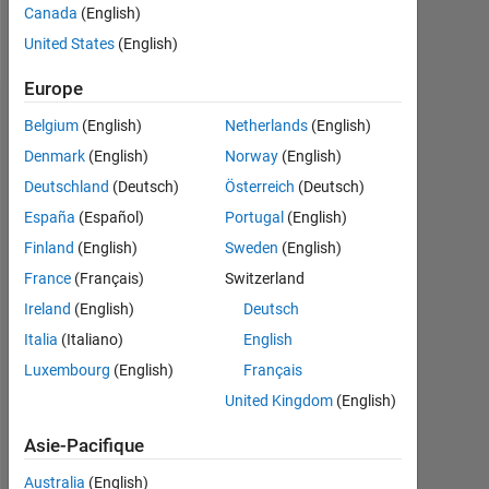
Canada
(English)
Follow
United States
(English)
Europe
Tableau de bord
Belgium
(English)
Netherlands
(English)
Denmark
(English)
Norway
(English)
Statistiques
Deutschland
(Deutsch)
Österreich
(Deutsch)
MATLAB Answers
España
(Español)
Portugal
(English)
Finland
(English)
Sweden
(English)
-2
-1
3
2
France
(Français)
Switzerland
Ireland
(English)
Deutsch
CONTRIBUTIONS
Italia
(Italiano)
English
L
1
Luxembourg
(English)
Français
United Kingdom
(English)
Asie-Pacifique
0
12/19
10/20
08/21
06/22
04/23
02/24
12/24
10/25
08/26
01/20
12/20
11/21
10/22
09/23
08/24
07/25
06/26
02/19
03/20
04/21
05/22
L
06/23
07/24
08/25
Australia
(English)