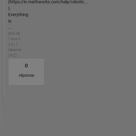
(https://in.mathworks.com/help/robotic...
).
Everything
is
...
plus de
7 ans il
y a | 1
réponse
| 0
0
réponse