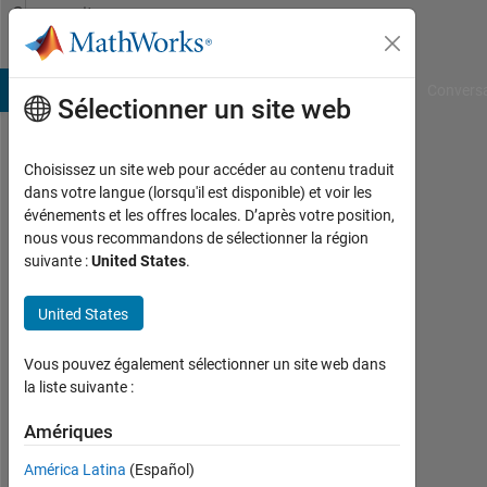
Passer au contenu
Community
Profile
B Answers
File Exchange
Cody
AI Chat Playground
Convers
Sélectionner un site web
Choisissez un site web pour accéder au contenu traduit
Yashwanth
dans votre langue (lorsqu'il est disponible) et voir les
événements et les offres locales. D’après votre position,
AVS
nous vous recommandons de sélectionner la région
suivante :
United States
.
Actif
depuis
2019
United States
Followers:
Vous pouvez également sélectionner un site web dans
0
la liste suivante :
Following:
Amériques
0
América Latina
(Español)