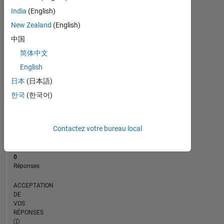
CHRONOLOGIE
India
(English)
New Zealand
(English)
RANG
中国
162
简体中文
501
of
English
302
日本
(日本語)
031
한국
(한국어)
RÉPUTATION
0
Contactez votre bureau local
CONTRIBUTIONS
1
Question
0
Réponses
ACCEPTATION
DE
VOS
RÉPONSES