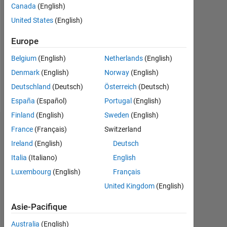
Canada
(English)
Followers:
United States
(English)
0
Europe
Following:
0
Belgium
(English)
Netherlands
(English)
Denmark
(English)
Norway
(English)
Follow
Deutschland
(Deutsch)
Österreich
(Deutsch)
España
(Español)
Portugal
(English)
Finland
(English)
Sweden
(English)
Tableau de bord
France
(Français)
Switzerland
Ireland
(English)
Deutsch
Statistiques
Italia
(Italiano)
English
Luxembourg
(English)
Français
MATLAB Answers
United Kingdom
(English)
-2
-1
3
2
Asie-Pacifique
Australia
(English)