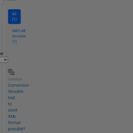
All
(1)
MATLAB
Answers
(1)
par
Question
Conversion
Simulink
test
to
xUnit
XML
format
possible?