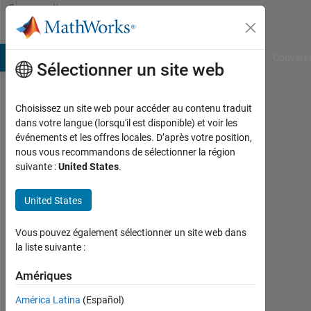
Passer au contenu
Community
Profile
B Answers
File Exchange
Cody
AI Chat Playground
Convers
Sélectionner un site web
Choisissez un site web pour accéder au contenu traduit
Jakob
dans votre langue (lorsqu'il est disponible) et voir les
événements et les offres locales. D’après votre position,
Klein
nous vous recommandons de sélectionner la région
suivante :
United States
.
Last
seen:
plus
United States
de 5
ans il
Vous pouvez également sélectionner un site web dans
y a
la liste suivante :
|
Actif
Amériques
depuis
América Latina
(Español)
2019