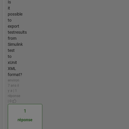
Is
it
possible
to
export
testresults
from
Simulink
test
to
xUnit
XML
format?
environ
7 ans il
y a | 1
réponse
| 0
1
réponse