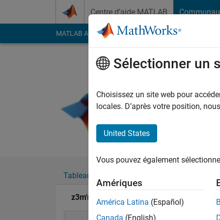
Passer au contenu
Centre d’aide MATLAB
Communau
MATLAB Answers
File Exchange
Cody
AI Cha
Sélectionner un 
z3m
Last seen: environ 4 a
Choisissez un site web pour accéder 
Followers:
0
Followi
locales. D’après votre position, no
Follow
United States
Vous pouvez également sélectionner 
Tableau de bord
Badges
Recommanda
Amériques
z3m's Badges
América Latina
(Español)
Canada
(English)