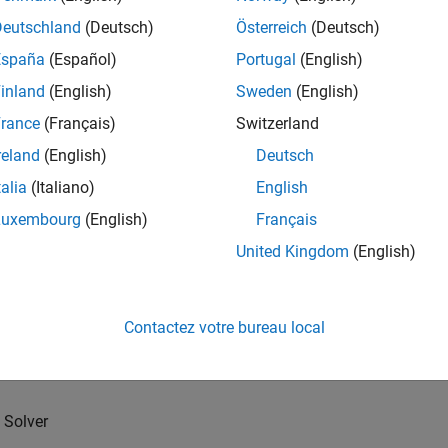
Deutschland
(Deutsch)
Österreich
(Deutsch)
España
(Español)
Portugal
(English)
inland
(English)
Sweden
(English)
rance
(Français)
Switzerland
reland
(English)
Deutsch
talia
(Italiano)
English
Luxembourg
(English)
Français
United Kingdom
(English)
Contactez votre bureau local
Solver