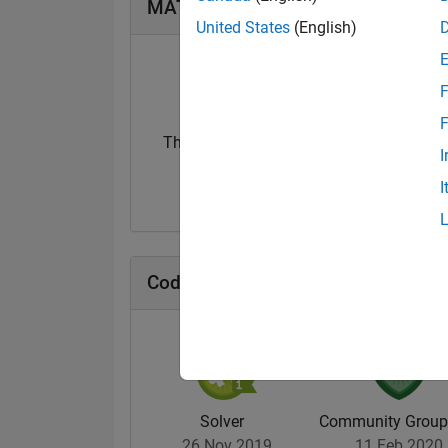
MATLAB Answers Badges
United States
(English)
F
F
Thankful Level 1
I
14 Feb 2022
I
Cody Badges
Solver
Community Group 
26 Nov 2019
11 Feb 2020