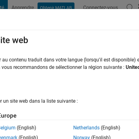
té
Apprendre
Connectez-vous
Obtenir MATLAB
t Playground
Conversaciones
Competiciones
Blogs
Publicac
site web
ns il y a
|
Actif depuis 2019
au contenu traduit dans votre langue (lorsqu'il est disponible) e
ng:
0
us vous recommandons de sélectionner la région suivante :
Unite
un site web dans la liste suivante :
tions
Europe
Belgium
(English)
Netherlands
(English)
Denmark
(English)
Norway
(English)