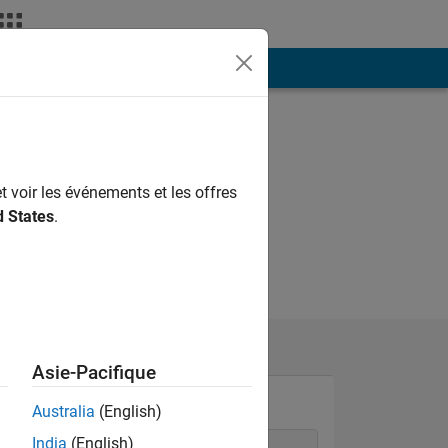
ión
Más
t voir les événements et les offres
d States
.
Asie-Pacifique
Australia
(English)
India
(English)