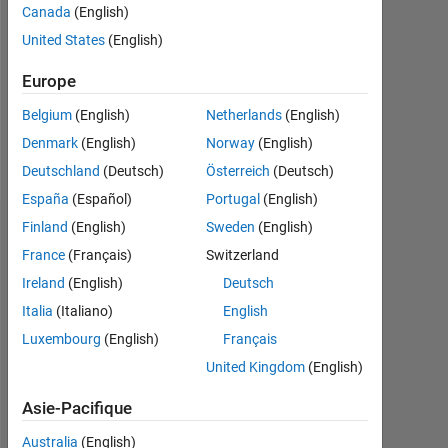
Followers:
Canada
(English)
0
United States
(English)
Following:
Europe
0
Belgium
(English)
Netherlands
(English)
Denmark
(English)
Norway
(English)
Follow
Deutschland
(Deutsch)
Österreich
(Deutsch)
España
(Español)
Portugal
(English)
Finland
(English)
Sweden
(English)
Badges
France
(Français)
Switzerland
Alan
Ireland
(English)
Deutsch
Keenan's
Badges
Italia
(Italiano)
English
Luxembourg
(English)
Français
MATLAB
United Kingdom
(English)
Answers
Tout
Badges
Asie-Pacifique
Australia
(English)