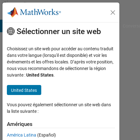
Passer au contenu
Community
Profile
B Answers
File Exchange
Cody
AI Chat Playground
Convers
Sélectionner un site web
Choisissez un site web pour accéder au contenu traduit
Alan
dans votre langue (lorsqu'il est disponible) et voir les
événements et les offres locales. D’après votre position,
Keenan
nous vous recommandons de sélectionner la région
suivante :
United States
.
Last
seen:
4
United States
mois
il y a
Vous pouvez également sélectionner un site web dans
|
la liste suivante :
Actif
depuis
Amériques
2020
América Latina
(Español)