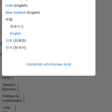
India
(English)
New Zealand
(English)
Thankful Level 2
中国
15 Nov 2023
简体中文
English
日本
(日本語)
icher
한국
(한국어)
ges
Contactez votre bureau local
Trust
Center
Marques
déposées
Politique de
confidentialité
Lutte