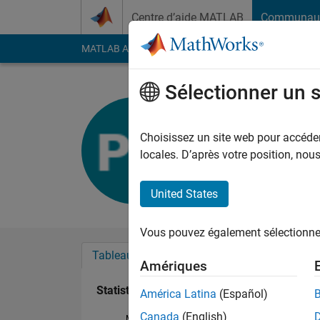
Passer au contenu
Centre d’aide MATLAB
Communau
MATLAB Answers
File Exchange
Cody
AI Cha
Sélectionner un 
Patrick H
Last seen: 1 jour il y 
Choisissez un site web pour accéder 
Followers:
0
Followi
locales. D’après votre position, no
Follow
United States
Vous pouvez également sélectionner 
Tableau de bord
Badges
Recommanda
Amériques
Statistiques
América Latina
(Español)
Canada
(English)
MATLAB Answers