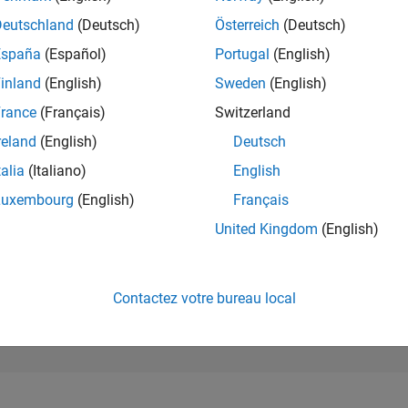
89 976
of 302 023
Deutschland
(Deutsch)
Österreich
(Deutsch)
España
(Español)
Portugal
(English)
RÉPUTATION
0
inland
(English)
Sweden
(English)
rance
(Français)
Switzerland
CONTRIBUTIO
0
Questions
reland
(English)
Deutsch
1
Réponse
talia
(Italiano)
English
ACCEPTATION
Luxembourg
(English)
Français
VOS RÉPONS
0.00%
/24
02/25
L
05/25
08/25
11/25
02/26
05/26
08/26
United Kingdom
(English)
CHRONOLOGIE
VOTES REÇUS
0
Contactez votre bureau local