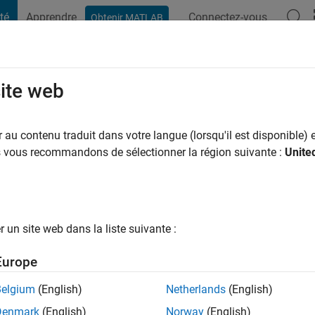
té
Apprendre
Connectez-vous
Obtenir MATLAB
t Playground
Conversaciones
Competiciones
Blogs
Publicac
site web
aus
a
|
Actif depuis 2023
au contenu traduit dans votre langue (lorsqu'il est disponible) e
ng:
0
us vous recommandons de sélectionner la région suivante :
Unite
un site web dans la liste suivante :
tions
Europe
Belgium
(English)
Netherlands
(English)
RANG
Denmark
(English)
Norway
(English)