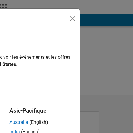
ión
Más
t voir les événements et les offres
d States
.
Asie-Pacifique
Australia
(English)
India
(English)