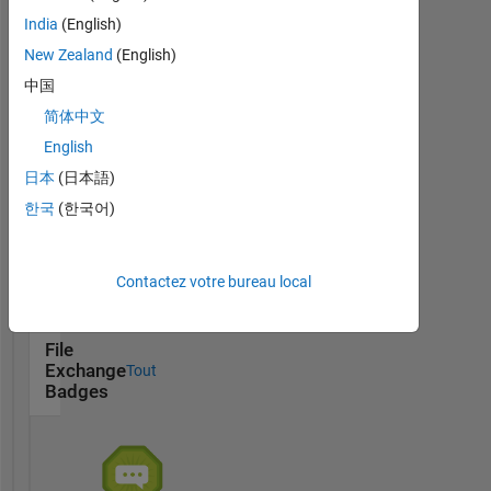
India
(English)
New Zealand
(English)
Thankful Level 1
中国
20 Jul 2017
简体中文
English
日本
(日本語)
한국
(한국어)
First Answer
20 Jul 2017
Contactez votre bureau local
File
Exchange
Tout
Badges