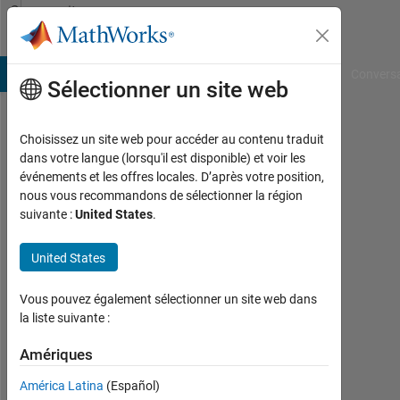
Passer au contenu
Community
Profile
B Answers
File Exchange
Cody
AI Chat Playground
Convers
Sélectionner un site web
Choisissez un site web pour accéder au contenu traduit
Susan
dans votre langue (lorsqu'il est disponible) et voir les
événements et les offres locales. D’après votre position,
Actif
nous vous recommandons de sélectionner la région
depuis
suivante :
United States
.
2011
United States
Followers:
0
Vous pouvez également sélectionner un site web dans
Following:
la liste suivante :
0
Amériques
América Latina
(Español)
Follow