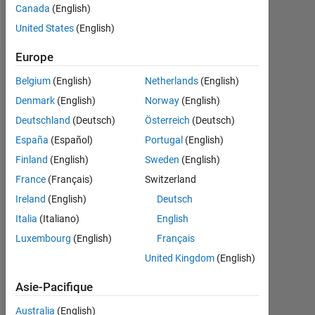
Canada
(English)
Message
United States
(English)
Europe
Badges
Belgium
(English)
Netherlands
(English)
Denmark
(English)
Norway
(English)
Susan's
Badges
Deutschland
(Deutsch)
Österreich
(Deutsch)
España
(Español)
Portugal
(English)
MATLAB
Finland
(English)
Sweden
(English)
Answers
Tout
Badges
France
(Français)
Switzerland
Ireland
(English)
Deutsch
Italia
(Italiano)
English
Luxembourg
(English)
Français
United Kingdom
(English)
Knowledgeable Level 1
20 Jul 2017
Asie-Pacifique
Australia
(English)