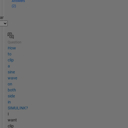
Answers
(2)
par
Question
How
to
clip
a
sine
wave
on
both
side
in
SIMULINK?
I
want
clip