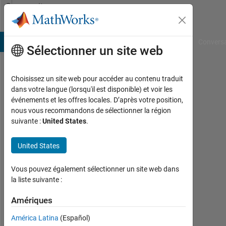
Passer au contenu
Community
Profile
B Answers
File Exchange
Cody
AI Chat Playground
Convers
Sélectionner un site web
Choisissez un site web pour accéder au contenu traduit
Mohiuddin
dans votre langue (lorsqu'il est disponible) et voir les
événements et les offres locales. D’après votre position,
Mahbub
nous vous recommandons de sélectionner la région
suivante :
United States
.
Actif
depuis
2019
United States
Followers:
Vous pouvez également sélectionner un site web dans
0
la liste suivante :
Following:
Amériques
0
América Latina
(Español)