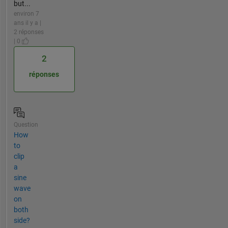
but...
environ 7
ans il y a |
2 réponses
| 0
2
réponses
Question
How
to
clip
a
sine
wave
on
both
side?