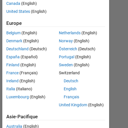
Canada
(English)
Follow
United States
(English)
Europe
Tableau de bord
Belgium
(English)
Netherlands
(English)
Denmark
(English)
Norway
(English)
Statistiques
Deutschland
(Deutsch)
Österreich
(Deutsch)
MATLAB Answers
España
(Español)
Portugal
(English)
Finland
(English)
Sweden
(English)
-2
-1
4
3
France
(Français)
Switzerland
Ireland
(English)
Deutsch
CONTRIBUTIONS
2
Italia
(Italiano)
English
L
Luxembourg
(English)
Français
1
United Kingdom
(English)
Asie-Pacifique
0
04/20
01/21
10/21
04/23
01/24
10/24
04/26
05/20
03/21
01/22
11/22
09/23
05/25
03/26
07/19
07/20
07/21
07/22
L
07/23
07/24
07/25
07/26
Australia
(English)