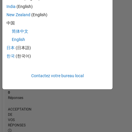
CHRONOLOGIE
India
(English)
New Zealand
(English)
RANG
中国
252
简体中文
970
of
English
302
日本
(日本語)
028
한국
(한국어)
RÉPUTATION
0
Contactez votre bureau local
CONTRIBUTIONS
2
Questions
0
Réponses
ACCEPTATION
DE
VOS
RÉPONSES