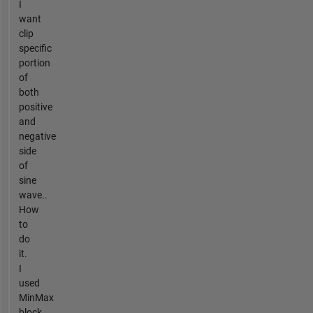
I
want
clip
specific
portion
of
both
positive
and
negative
side
of
sine
wave..
How
to
do
it.
I
used
MinMax
block