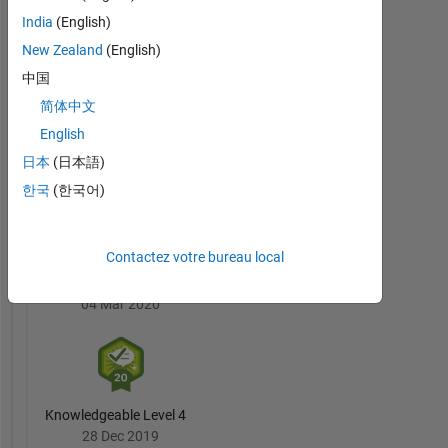
here
India
(English)
Sourav
at
New Zealand
(English)
Bairagya's
MathWorks.
Badges
中国
My
简体中文
MATLAB
interest
English
Answers
Tout
lies
Badges
日本
(日本語)
in
the
한국
(한국어)
field
of
Image
Contactez votre bureau local
Processing,
3 Month Streak
Computer
04 Mar 2020
Vision
and
Deep
Learning.
Knowledgeable Level 4
DISCLAIMER:
28 Dec 2019
Any