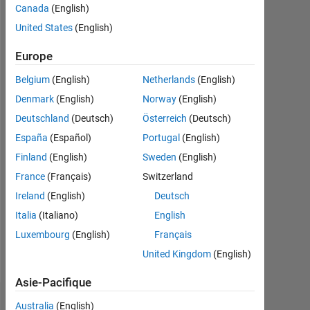
Canada
(English)
depuis
2019
United States
(English)
Followers:
Europe
0
Belgium
(English)
Netherlands
(English)
Following:
Denmark
(English)
Norway
(English)
0
Deutschland
(Deutsch)
Österreich
(Deutsch)
España
(Español)
Portugal
(English)
Follow
Finland
(English)
Sweden
(English)
France
(Français)
Switzerland
Message
I
Ireland
(English)
Deutsch
am
Italia
(Italiano)
English
an
Luxembourg
(English)
Français
Engineer
in
United Kingdom
(English)
Afficher
the
plus
Engineering
Asie-Pacifique
Development
Badges
Australia
(English)
Group