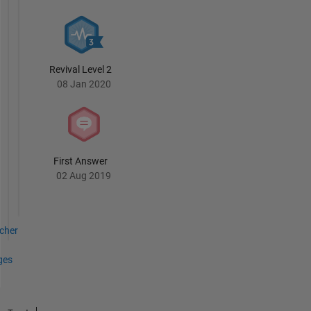
advice
or
options
here
are
Revival Level 2
my
08 Jan 2020
own,
and
in
no
way
First Answer
reflect
02 Aug 2019
that
of
MathWorks.
icher
ges