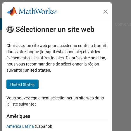
Passer au contenu
Community
Profile
B Answers
File Exchange
Cody
AI Chat Playground
Convers
Sélectionner un site web
Choisissez un site web pour accéder au contenu traduit
Sourav
dans votre langue (lorsqu'il est disponible) et voir les
événements et les offres locales. D’après votre position,
Bairagya
nous vous recommandons de sélectionner la région
suivante :
United States
.
MathWorks
United States
Last
seen:
Vous pouvez également sélectionner un site web dans
4
la liste suivante :
jours
Amériques
il y a
|
América Latina
(Español)
Actif