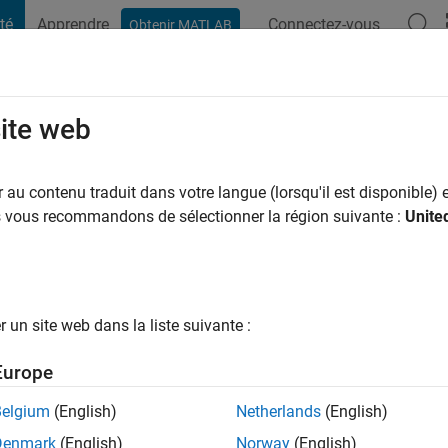
té
Apprendre
Connectez-vous
Obtenir MATLAB
t Playground
Conversaciones
Competiciones
Blogs
Publicac
site web
GAM
ns il y a
|
Actif depuis 2020
au contenu traduit dans votre langue (lorsqu'il est disponible) e
ng:
0
us vous recommandons de sélectionner la région suivante :
Unite
un site web dans la liste suivante :
tions
Europe
Belgium
(English)
Netherlands
(English)
Denmark
(English)
Norway
(English)