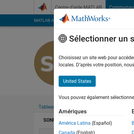
Passer au contenu
Centre d’aide MATLAB
Communau
MATLAB Answers
File Exchange
Cody
AI Cha
Sélectionner un 
SONU NI
Last seen: plus de 5 a
Choisissez un site web pour accéder 
Followers:
0
Followi
locales. D’après votre position, no
Follow
United States
Vous pouvez également sélectionner 
Tableau de bord
Badges
Recommanda
Amériques
SONU NIGAM's Badges
América Latina
(Español)
Canada
(English)