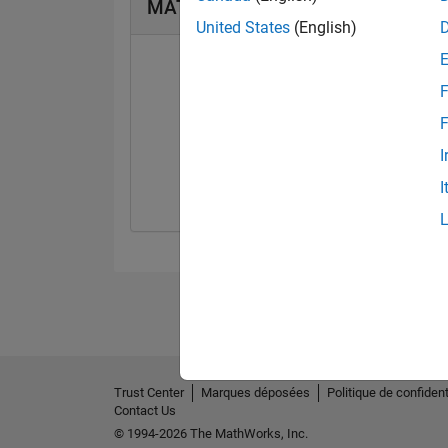
MATLAB Answers Badges
United States
(English)
F
F
First Answer
I
29 May 2020
I
Trust Center
Marques déposées
Politique de confident
Contact Us
© 1994-2026 The MathWorks, Inc.