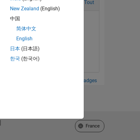
Tout
New Zealand
(English)
中国
简体中文
English
日本
(日本語)
한국
(한국어)
Afficher tout Badges
Sélectionner un site web
France