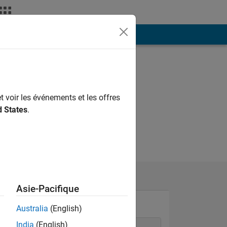
ión
Más
t voir les événements et les offres
d States
.
Asie-Pacifique
Australia
(English)
India
(English)