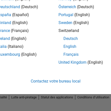
Deutschland
(Deutsch)
Österreich
(Deutsch)
España
(Español)
Portugal
(English)
inland
(English)
Sweden
(English)
rance
(Français)
Switzerland
reland
(English)
Deutsch
talia
(Italiano)
English
Luxembourg
(English)
Français
United Kingdom
(English)
Contactez votre bureau local
ialité
Lutte anti-piratage
Statut des applications
Conditions d՚utilisation