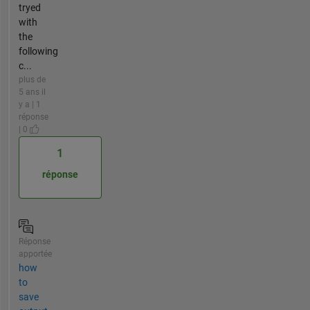
tryed
with
the
following
c...
plus de
5 ans il
y a | 1
réponse
| 0
1
réponse
Réponse
apportée
how
to
save