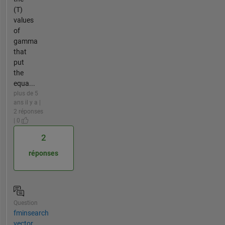
(T)
values
of
gamma
that
put
the
equa...
plus de 5
ans il y a |
2 réponses
| 0
2
réponses
Question
fminsearch
vector