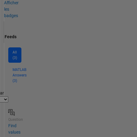
Afficher
les
badges
Feeds
All
(3)
MATLAB
Answers
(3)
par
Question
Find
values