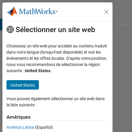
Passer au contenu
Community
Profile
B Answers
File Exchange
Cody
AI Chat Playground
Convers
Sélectionner un site web
Choisissez un site web pour accéder au contenu traduit
MARCO
dans votre langue (lorsqu'il est disponible) et voir les
événements et les offres locales. D’après votre position,
FORTI
nous vous recommandons de sélectionner la région
suivante :
United States
.
Last
seen:
plus
United States
d'un
an il
Vous pouvez également sélectionner un site web dans
y a
la liste suivante :
|
Actif
Amériques
depuis
América Latina
(Español)
2019