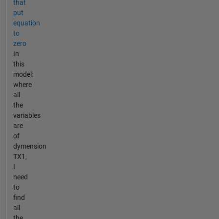
that
put
equation
to
zero
In
this
model:
where
all
the
variables
are
of
dymension
TX1,
I
need
to
find
all
the