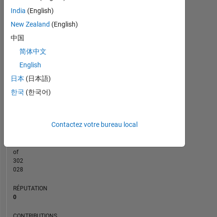
India
(English)
CONTRIBUTIONS
2
New Zealand
(English)
L
中国
1
简体中文
English
0
日本
(日本語)
07/20
04/21
01/22
07/23
04/24
01/25
07/26
08/20
06/21
04/22
02/23
12/23
08/25
06/26
10/19
10/20
10/21
10/22
L
10/23
10/24
10/25
한국
(한국어)
CHRONOLOGIE
Contactez votre bureau local
RANG
259
632
of
302
028
RÉPUTATION
0
CONTRIBUTIONS