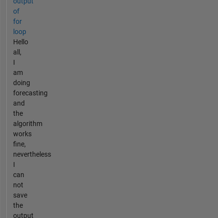
output
of
for
loop
Hello
all,
I
am
doing
forecasting
and
the
algorithm
works
fine,
nevertheless
I
can
not
save
the
output