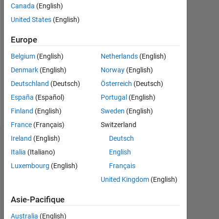
Canada
(English)
Followers:
United States
(English)
0
Europe
Following:
0
Belgium
(English)
Netherlands
(English)
Denmark
(English)
Norway
(English)
Follow
Deutschland
(Deutsch)
Österreich
(Deutsch)
España
(Español)
Portugal
(English)
Message
Finland
(English)
Sweden
(English)
France
(Français)
Switzerland
Ireland
(English)
Deutsch
Tableau de bord
Italia
(Italiano)
English
Luxembourg
(English)
Français
Statistiques
United Kingdom
(English)
MATLAB Answers
Asie-Pacifique
-2
-1
4
3
Australia
(English)