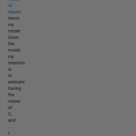
of
results
Here's
my
model:
Given
the
model,
my
intention
is
to
estimate
having
the
values
of
C,
and
.
I