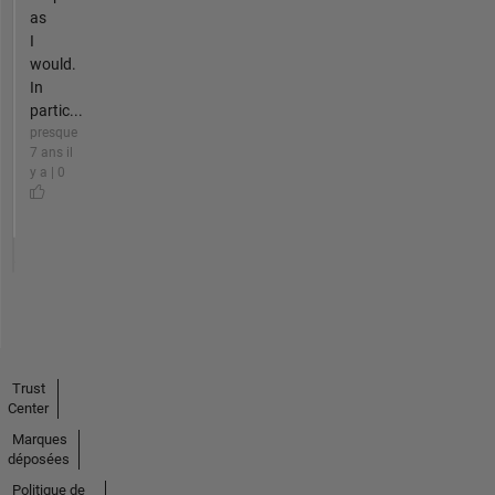
as
I
would.
In
partic...
presque
7 ans il
y a | 0
Trust
Center
Marques
déposées
Politique de