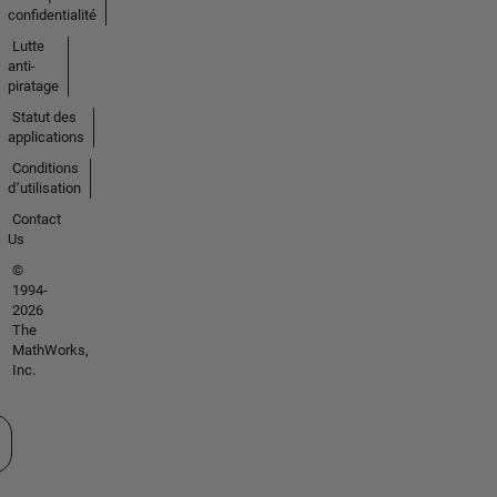
confidentialité
Lutte
anti-
piratage
Statut des
applications
Conditions
d՚utilisation
Contact
Us
©
1994-
2026
The
MathWorks,
Inc.
tionner un site web