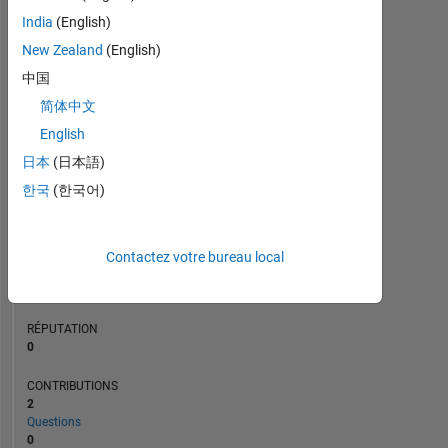
CONTRIBUTIONS
L
1
India
(English)
New Zealand
(English)
中国
0
简体中文
12/23
04/24
08/24
12/24
08/25
12/25
04/26
08/26
08/23
01/24
06/24
11/24
L
04/25
09/25
02/26
07/26
CHRONOLOGIE
English
日本
(日本語)
한국
(한국어)
RANG
300
007
of
Contactez votre bureau local
302
025
RÉPUTATION
0
CONTRIBUTIONS
2
Questions
0