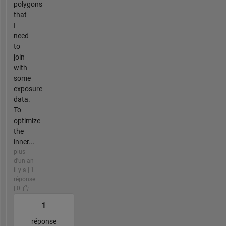
polygons
that
I
need
to
join
with
some
exposure
data.
To
optimize
the
inner...
plus
d'un an
il y a | 1
réponse
| 0
1
réponse