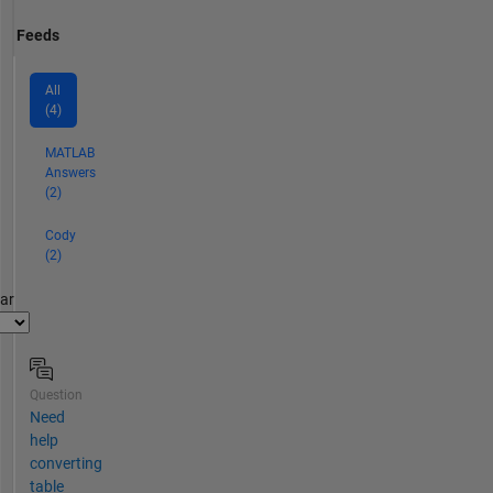
Feeds
All
(4)
MATLAB
Answers
(2)
Cody
(2)
par
Question
Need
help
converting
table