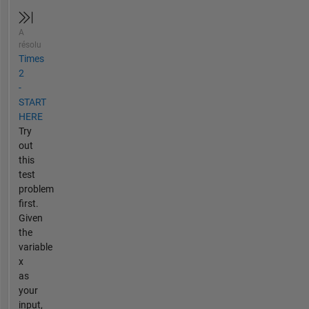
A
résolu
Times
2
-
START
HERE
Try
out
this
test
problem
first.
Given
the
variable
x
as
your
input,