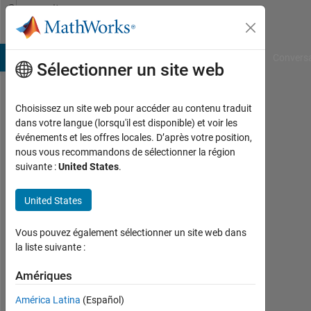
Passer au contenu
Community
Profile
B Answers
File Exchange
Cody
AI Chat Playground
Convers
Sélectionner un site web
Choisissez un site web pour accéder au contenu traduit
Praful
dans votre langue (lorsqu'il est disponible) et voir les
événements et les offres locales. D’après votre position,
Dodda
nous vous recommandons de sélectionner la région
suivante :
United States
.
Last
seen:
3
United States
mois
il y a
Vous pouvez également sélectionner un site web dans
|
la liste suivante :
Actif
depuis
Amériques
2023
América Latina
(Español)