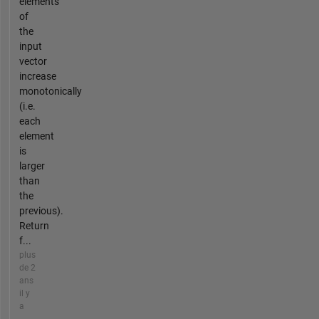
elements
of
the
input
vector
increase
monotonically
(i.e.
each
element
is
larger
than
the
previous).
Return
f...
plus
de 2
ans
il y
a