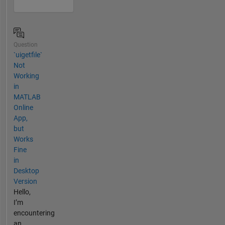
Question
`uigetfile`
Not
Working
in
MATLAB
Online
App,
but
Works
Fine
in
Desktop
Version
Hello,
I’m
encountering
an