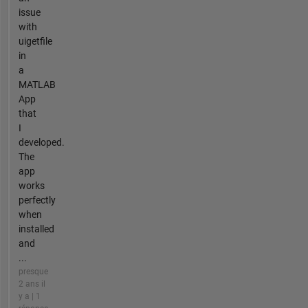
issue
with
uigetfile
in
a
MATLAB
App
that
I
developed.
The
app
works
perfectly
when
installed
and
...
presque
2 ans il
y a | 1