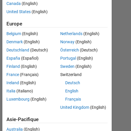
Followers:
Canada
(English)
0
United States
(English)
Following:
Europe
1
Belgium
(English)
Netherlands
(English)
Denmark
(English)
Norway
(English)
Follow
Deutschland
(Deutsch)
Österreich
(Deutsch)
España
(Español)
Portugal
(English)
Finland
(English)
Sweden
(English)
Tableau de bord
France
(Français)
Switzerland
Statistiques
Ireland
(English)
Deutsch
Italia
(Italiano)
English
MATLAB Answers
Cody
All
Luxembourg
(English)
Français
-2
-1
3
2
United Kingdom
(English)
Asie-Pacifique
Australia
(English)