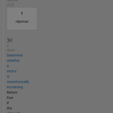
réponse
| 0
1
réponse
A
résolu
Determine
whether
a
vector
is
monotonically
increasing
Return
true
if
the