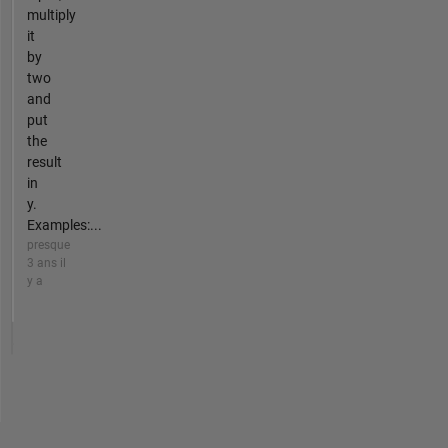
multiply
it
by
two
and
put
the
result
in
y.
Examples:...
presque
3 ans il
y a