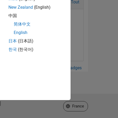
Tout
New Zealand
(English)
中国
简体中文
English
日本
(日本語)
한국
(한국어)
Afficher tout Badges
Sélectionner un site web
France