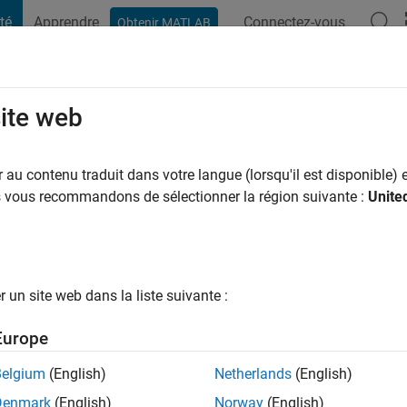
té
Apprendre
Connectez-vous
Obtenir MATLAB
t Playground
Conversaciones
Competiciones
Blogs
Publicac
site web
habot
ns il y a
|
Actif depuis 2021
au contenu traduit dans votre langue (lorsqu'il est disponible) e
ng:
0
us vous recommandons de sélectionner la région suivante :
Unite
un site web dans la liste suivante :
tions
Europe
Belgium
(English)
Netherlands
(English)
Denmark
(English)
Norway
(English)