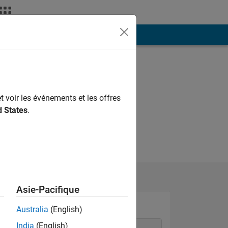
ión
Más
t voir les événements et les offres
d States
.
Asie-Pacifique
Australia
(English)
India
(English)