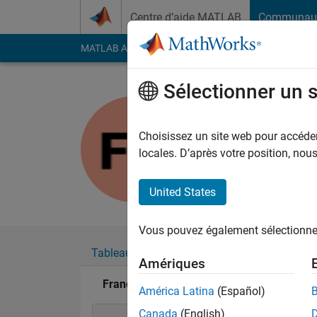
Passer au contenu
Centre d’aide MATLAB
Communau
MATLAB Answers
File Exchange
Cody
AI Cha
Sélectionner un 
Francis C
Last seen: plus de 2 a
Choisissez un site web pour accéder 
Followers:
0
Followi
locales. D’après votre position, no
Follow
United States
Vous pouvez également sélectionner 
Tableau de bord
Badges
Recommanda
Amériques
Francis Chabot's Badges
América Latina
(Español)
Canada
(English)