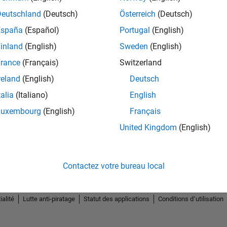
Deutschland
(Deutsch)
Österreich
(Deutsch)
España
(Español)
Portugal
(English)
inland
(English)
Sweden
(English)
rance
(Français)
Switzerland
2
reland
(English)
Deutsch
talia
(Italiano)
English
Luxembourg
(English)
Français
United Kingdom
(English)
Contactez votre bureau local
ialité
Lutte anti-piratage
Statut des applications
Conditions d՚utilisation