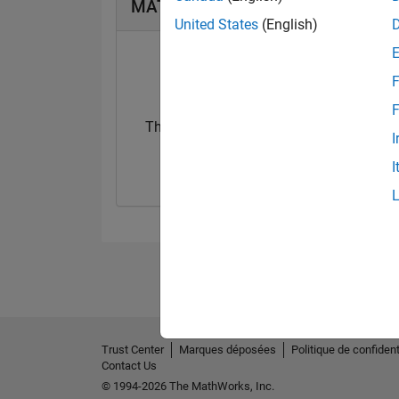
MATLAB Answers Badges
United States
(English)
F
F
Thankful Level 1
Thankful Level 
I
03 Feb 2021
15 Feb 2022
I
Trust Center
Marques déposées
Politique de confident
Contact Us
© 1994-2026 The MathWorks, Inc.