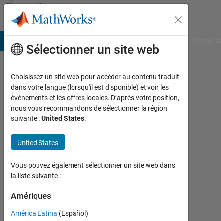
Passer au contenu
Community
Profile
B Answers
File Exchange
Cody
AI Chat Playground
Convers
Sélectionner un site web
Choisissez un site web pour accéder au contenu traduit
kaixi
dans votre langue (lorsqu'il est disponible) et voir les
événements et les offres locales. D’après votre position,
gu
nous vous recommandons de sélectionner la région
suivante :
United States
.
Last
seen:
plus
United States
de 3
ans il
Vous pouvez également sélectionner un site web dans
y a
la liste suivante :
|
Actif
Amériques
depuis
América Latina
(Español)
2022