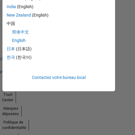
India
(English)
New Zealand
(English)
中国
Thankful Level 2
简体中文
13 Sep 2022
English
日本
(日本語)
한국
(한국어)
icher
ges
Contactez votre bureau local
Trust
Center
Marques
déposées
Politique de
confidentialité