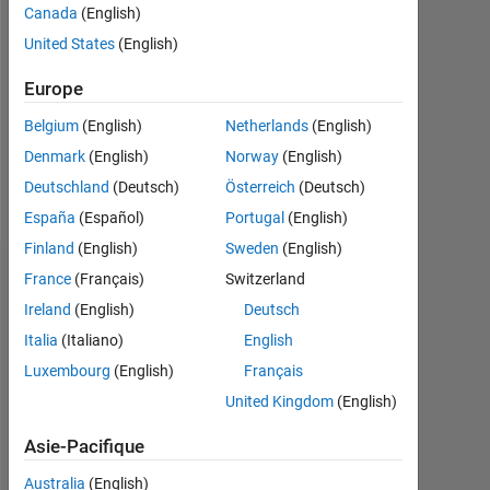
Canada
(English)
Followers:
United States
(English)
0
Europe
Following:
0
Belgium
(English)
Netherlands
(English)
Denmark
(English)
Norway
(English)
Follow
Deutschland
(Deutsch)
Österreich
(Deutsch)
España
(Español)
Portugal
(English)
Finland
(English)
Sweden
(English)
Badges
France
(Français)
Switzerland
Ireland
(English)
Deutsch
kaixi
Italia
(Italiano)
English
gu's
Badges
Luxembourg
(English)
Français
United Kingdom
(English)
MATLAB
Answers
Tout
Asie-Pacifique
Badges
Australia
(English)