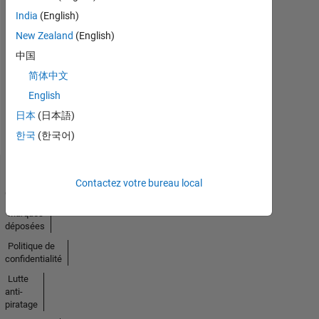
India
(English)
Pas
New Zealand
(English)
中国
d'activité
简体中文
English
日本
(日本語)
한국
(한국어)
Trust
Contactez votre bureau local
Center
Marques
déposées
Politique de
confidentialité
Lutte
anti-
piratage