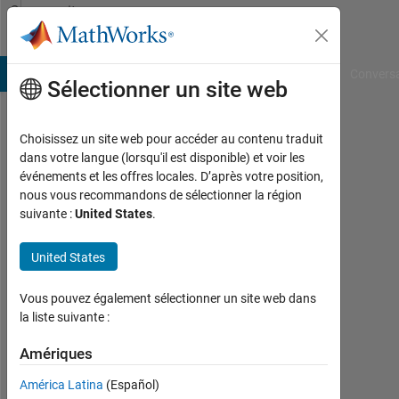
Passer au contenu
Community
Profile
B Answers
File Exchange
Cody
AI Chat Playground
Convers
Sélectionner un site web
Choisissez un site web pour accéder au contenu traduit
Arpit
dans votre langue (lorsqu'il est disponible) et voir les
événements et les offres locales. D’après votre position,
Srivastav
nous vous recommandons de sélectionner la région
suivante :
United States
.
Last
seen:
environ
United States
6 ans il
y a
Vous pouvez également sélectionner un site web dans
la liste suivante :
Followers:
0
Amériques
América Latina
(Español)
Following: