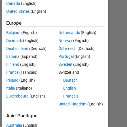
0
Canada
(English)
United States
(English)
Follow
Europe
Belgium
(English)
Netherlands
(English)
Denmark
(English)
Norway
(English)
Tableau de bord
Deutschland
(Deutsch)
Österreich
(Deutsch)
Feeds
España
(Español)
Portugal
(English)
Finland
(English)
Sweden
(English)
France
(Français)
Switzerland
Ireland
(English)
Deutsch
Italia
(Italiano)
English
Luxembourg
(English)
Français
United Kingdom
(English)
Asie-Pacifique
Australia
(English)