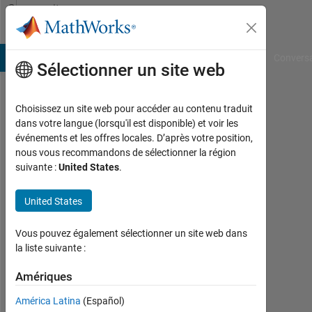
Passer au contenu
Community
Profile
B Answers
File Exchange
Cody
AI Chat Playground
Convers
Sélectionner un site web
Choisissez un site web pour accéder au contenu traduit
Özgür
dans votre langue (lorsqu'il est disponible) et voir les
événements et les offres locales. D’après votre position,
Alaydin
nous vous recommandons de sélectionner la région
suivante :
United States
.
Actif
depuis
2020
United States
Followers:
Vous pouvez également sélectionner un site web dans
0
la liste suivante :
Following:
Amériques
0
América Latina
(Español)