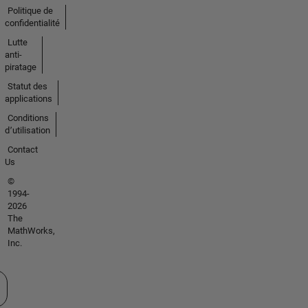
Politique de
confidentialité
Lutte
anti-
piratage
Statut des
applications
Conditions
d՚utilisation
Contact
Us
©
1994-
2026
The
MathWorks,
Inc.
tionner un site web