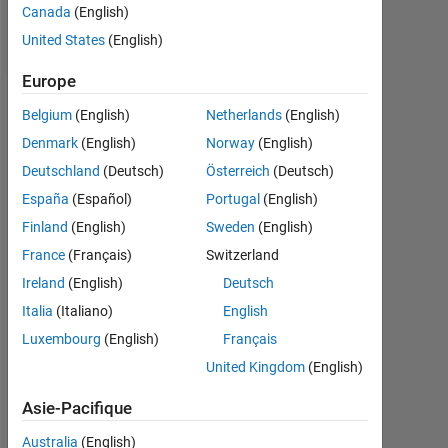
Canada
(English)
Follow
United States
(English)
Europe
Recommandations
Belgium
(English)
Netherlands
(English)
Denmark
(English)
Norway
(English)
Please
Deutschland
(Deutsch)
Österreich
(Deutsch)
login
to
España
(Español)
Portugal
(English)
endorse
Finland
(English)
Sweden
(English)
this
France
(Français)
Switzerland
person
in
Ireland
(English)
Deutsch
a
Italia
(Italiano)
English
skill
Luxembourg
(English)
Français
United Kingdom
(English)
Asie-Pacifique
Australia
(English)