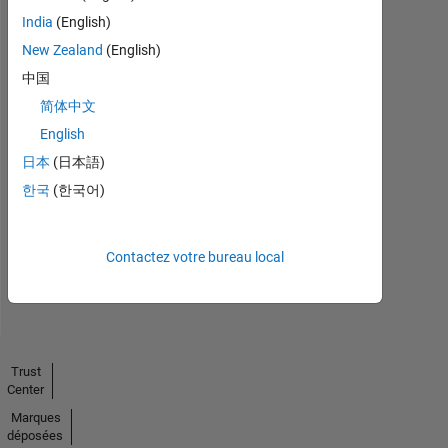
India
(English)
New Zealand
(English)
中国
简体中文
English
No
日本
(日本語)
Endorsements
한국
(한국어)
received
Contactez votre bureau local
Trust
Center
Marques
déposées