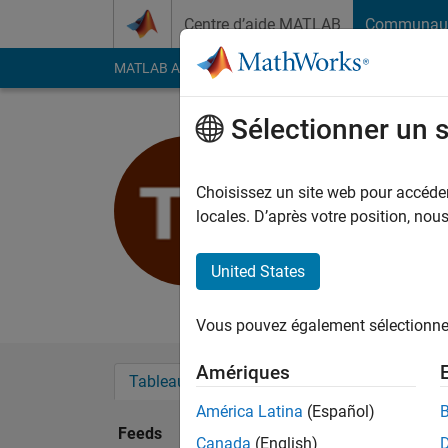
Passer au contenu
Centre d’aide MATLAB
Communau
MATLAB Answers
File Exchange
Cody
AI Cha
Sélectionner un 
Tatiana Su
Last seen: plus de 5 a
Choisissez un site web pour accéder 
Followers:
0
Followi
locales. D’après votre position, no
Follow
United States
MATLAB rocks!
Vous pouvez également sélectionner 
Amériques
Tableau de bord
Badges
Recommanda
América Latina
(Español)
Feeds
Canada
(English)