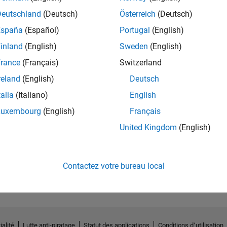
Deutschland
(Deutsch)
Österreich
(Deutsch)
España
(Español)
Portugal
(English)
inland
(English)
Sweden
(English)
rance
(Français)
Switzerland
reland
(English)
Deutsch
talia
(Italiano)
English
Luxembourg
(English)
Français
United Kingdom
(English)
Pas d'activité
Contactez votre bureau local
ialité
Lutte anti-piratage
Statut des applications
Conditions d՚utilisation