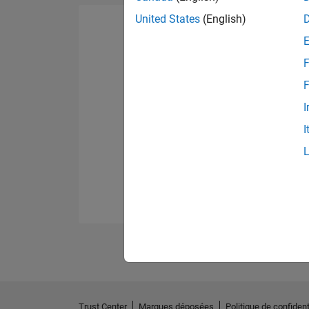
United States
(English)
F
F
I
I
Trust Center
Marques déposées
Politique de confident