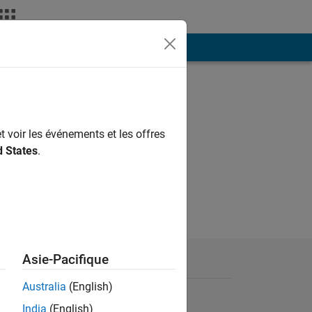
ión
Más
t voir les événements et les offres
d States
.
Asie-Pacifique
Australia
(English)
India
(English)