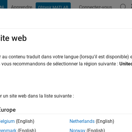
té
Apprendre
Connectez-vous
Obtenir MATLAB
t Playground
Conversaciones
Competiciones
Blogs
Publicac
site web
aza Varela
ns il y a
au contenu traduit dans votre langue (lorsqu'il est disponible) e
ng:
0
us vous recommandons de sélectionner la région suivante :
Unite
un site web dans la liste suivante :
Europe
tions
Belgium
(English)
Netherlands
(English)
Denmark
(English)
Norway
(English)