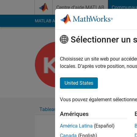
Passer au contenu
Centre d’aide MATLAB
Communau
MATLAB Answers
File Exchange
Cody
AI Cha
Sélectionner un 
Kunjkuma
Last seen: plus de 6 a
Choisissez un site web pour accéder 
Followers:
0
Followi
locales. D’après votre position, no
Follow
United States
Vous pouvez également sélectionner 
Tableau de bord
Badges
Recommanda
Amériques
América Latina
(Español)
Canada
(English)