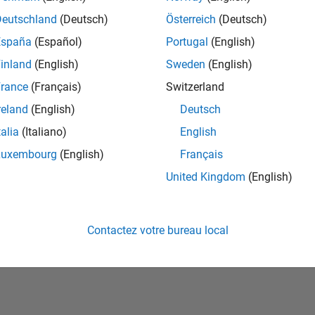
Deutschland
(Deutsch)
Österreich
(Deutsch)
España
(Español)
Portugal
(English)
inland
(English)
Sweden
(English)
rance
(Français)
Switzerland
reland
(English)
Deutsch
talia
(Italiano)
English
No Badges Earned
Luxembourg
(English)
Français
United Kingdom
(English)
Contactez votre bureau local
ialité
Lutte anti-piratage
Statut des applications
Conditions d՚utilisation