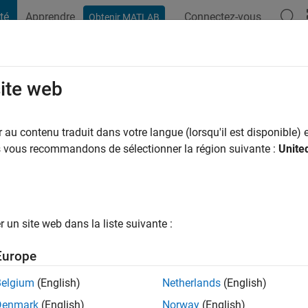
té
Apprendre
Connectez-vous
Obtenir MATLAB
t Playground
Conversaciones
Competiciones
Blogs
Publicac
site web
r Thummar
ns il y a
au contenu traduit dans votre langue (lorsqu'il est disponible) e
ng:
0
us vous recommandons de sélectionner la région suivante :
Unite
un site web dans la liste suivante :
tions
Europe
Belgium
(English)
Netherlands
(English)
Denmark
(English)
Norway
(English)