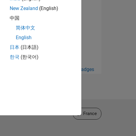
New Zealand
(English)
中国
简体中文
English
日本
(日本語)
한국
(한국어)
Afficher tout Badges
Sélectionner un site web
France