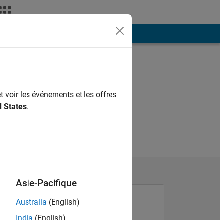
ión
Más
t voir les événements et les offres
d States
.
Asie-Pacifique
Australia
(English)
India
(English)