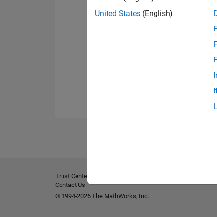
United States
(English)
F
F
I
I
Trust Center
Marques déposées
Politique de confident
Contact Us
© 1994-2026 The MathWorks, Inc.