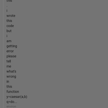
this
.
i
wrote
this
code
but
i
am
getting
error
please
tell
me
what's
wrong
in
this
function
y=caesar(a,b)
q=do...
environ