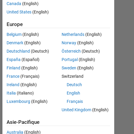
Followers:
Canada
(English)
0
United States
(English)
Following:
Europe
0
Belgium
(English)
Netherlands
(English)
Denmark
(English)
Norway
(English)
Follow
Deutschland
(Deutsch)
Österreich
(Deutsch)
España
(Español)
Portugal
(English)
Finland
(English)
Sweden
(English)
Tableau de bord
France
(Français)
Switzerland
Statistiques
Ireland
(English)
Deutsch
Italia
(Italiano)
English
MATLAB Answers
Luxembourg
(English)
Français
-2
-1
3
2
United Kingdom
(English)
Asie-Pacifique
Australia
(English)