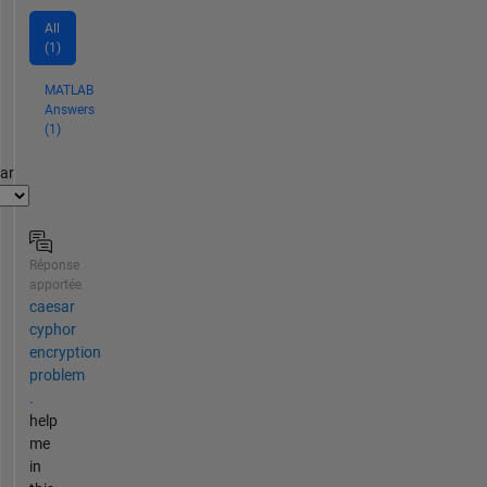
All
(1)
MATLAB
Answers
(1)
par
Réponse
apportée
caesar
cyphor
encryption
problem
.
help
me
in