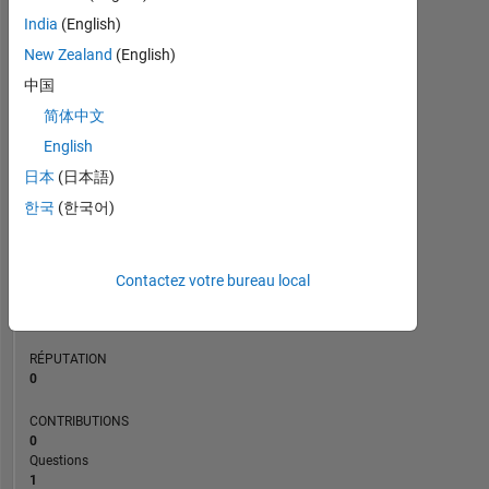
CONTRIBUTIONS
L
1
India
(English)
New Zealand
(English)
中国
0
简体中文
01/21
09/21
05/22
01/23
09/23
05/24
01/25
09/25
05/26
02/21
11/21
08/22
05/23
02/24
11/24
08/25
05/20
04/21
03/22
02/23
L
01/24
12/24
11/25
CHRONOLOGIE
English
日本
(日本語)
한국
(한국어)
RANG
274
756
of
Contactez votre bureau local
302
028
RÉPUTATION
0
CONTRIBUTIONS
0
Questions
1