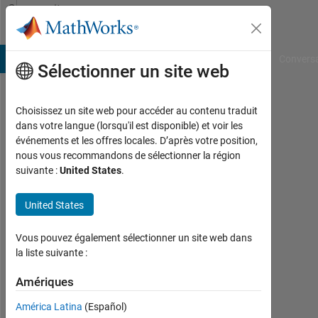
Passer au contenu
Community
Profile
B Answers
File Exchange
Cody
AI Chat Playground
Convers
Sélectionner un site web
Choisissez un site web pour accéder au contenu traduit
GAURAV
dans votre langue (lorsqu'il est disponible) et voir les
événements et les offres locales. D’après votre position,
RAJ
nous vous recommandons de sélectionner la région
suivante :
United States
.
Last
seen:
environ
United States
6 ans il
y a
Vous pouvez également sélectionner un site web dans
|
la liste suivante :
Actif
depuis
Amériques
2020
América Latina
(Español)