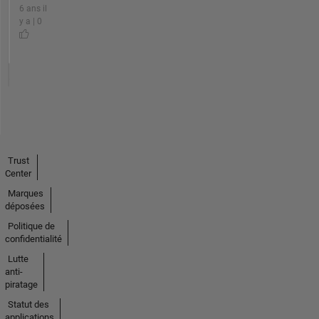
6 ans il
y a | 0
Trust
Center
Marques
déposées
Politique de
confidentialité
Lutte
anti-
piratage
Statut des
applications