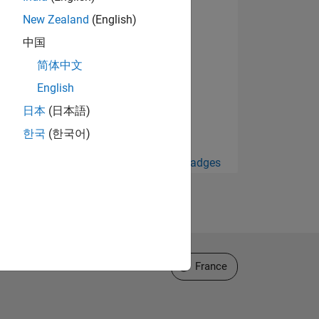
New Zealand
(English)
中国
简体中文
English
日本
(日本語)
한국
(한국어)
Afficher tout Badges
Sélectionner un site web
France