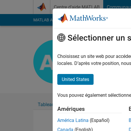
Passer au contenu
Centre d’aide MATLAB
Communau
MATLAB Answers
File Exchange
Cody
AI Cha
Sélectionner un 
Abhishek 
Last seen: presque 6 
Choisissez un site web pour accéder 
Followers:
0
Followi
locales. D’après votre position, no
Follow
United States
Vous pouvez également sélectionner 
Tableau de bord
Badges
Recommanda
Amériques
América Latina
(Español)
Canada
(English)