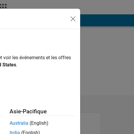
ión
Más
t voir les événements et les offres
d States
.
Asie-Pacifique
Australia
(English)
India
(English)