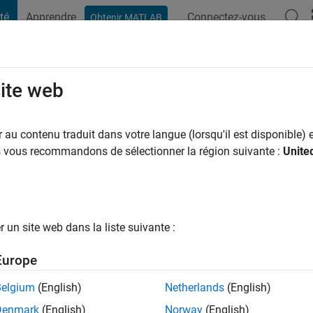
té
Apprendre
Connectez-vous
Obtenir MATLAB
t Playground
Conversaciones
Competiciones
Blogs
Publicac
site web
Choudhury
ans il y a
au contenu traduit dans votre langue (lorsqu'il est disponible) e
ng:
0
us vous recommandons de sélectionner la région suivante :
Unite
un site web dans la liste suivante :
tions
Europe
Belgium
(English)
Netherlands
(English)
Denmark
(English)
Norway
(English)