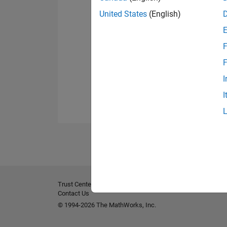
United States
(English)
F
F
I
I
Trust Center
Marques déposées
Politique de confident
Contact Us
© 1994-2026 The MathWorks, Inc.