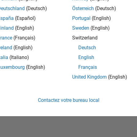
Deutschland
(Deutsch)
Österreich
(Deutsch)
España
(Español)
Portugal
(English)
inland
(English)
Sweden
(English)
rance
(Français)
Switzerland
reland
(English)
Deutsch
talia
(Italiano)
English
No Badges Earned
Luxembourg
(English)
Français
United Kingdom
(English)
Contactez votre bureau local
ialité
Lutte anti-piratage
Statut des applications
Conditions d՚utilisation