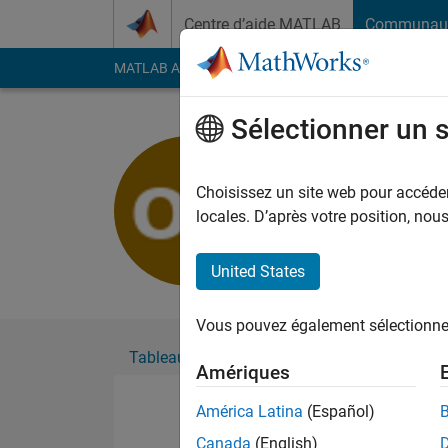
Passer au contenu
Centre d’aide MATLAB
Communau
MATLAB Answers
File Exchange
Cody
AI Cha
Sélectionner un 
Olel Arem
Actif depuis 2020
Choisissez un site web pour accéder 
Followers:
0
Followi
locales. D’après votre position, no
Follow
United States
Vous pouvez également sélectionner 
Tableau de bord
Badges
Recommanda
Amériques
América Latina
(Español)
Canada
(English)