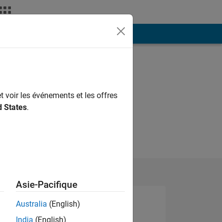
ión
Más
t voir les événements et les offres
d States
.
Asie-Pacifique
Australia
(English)
India
(English)