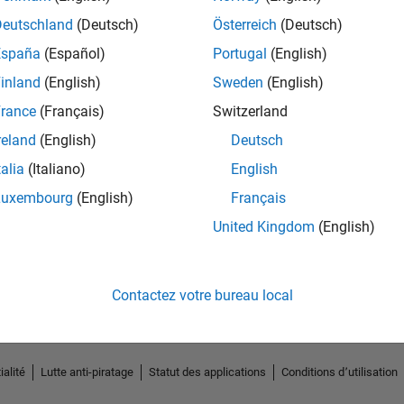
Deutschland
(Deutsch)
Österreich
(Deutsch)
España
(Español)
Portugal
(English)
inland
(English)
Sweden
(English)
rance
(Français)
Switzerland
reland
(English)
Deutsch
talia
(Italiano)
English
Luxembourg
(English)
Français
No Endorsements received
United Kingdom
(English)
Contactez votre bureau local
ialité
Lutte anti-piratage
Statut des applications
Conditions d՚utilisation