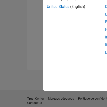
United States
(English)
F
F
I
I
Trust Center
Marques déposées
Politique de confident
Contact Us