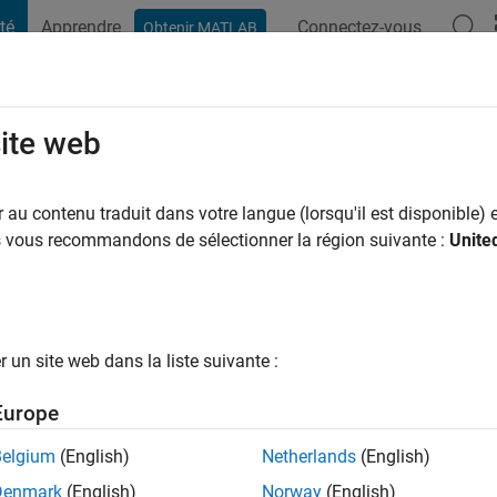
té
Apprendre
Connectez-vous
Obtenir MATLAB
t Playground
Conversaciones
Competiciones
Blogs
Publicac
site web
au contenu traduit dans votre langue (lorsqu'il est disponible) e
ng:
0
us vous recommandons de sélectionner la région suivante :
Unite
un site web dans la liste suivante :
tions
Europe
Please
login
to endorse this person in a skill
Belgium
(English)
Netherlands
(English)
Denmark
(English)
Norway
(English)