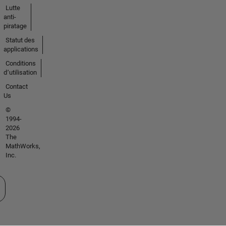
Lutte
anti-
piratage
Statut des
applications
Conditions
d՚utilisation
Contact
Us
©
1994-
2026
The
MathWorks,
Inc.
tionner un site web