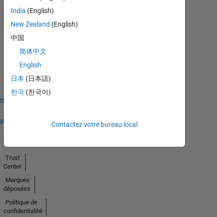
India
(English)
New Zealand
(English)
中国
简体中文
No
English
Badges
日本
(日本語)
Earned
한국
(한국어)
icher
ges
Contactez votre bureau local
Trust
Center
Marques
déposées
Politique de
confidentialité