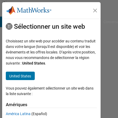
Passer au contenu
Community
Profile
B Answers
File Exchange
Cody
AI Chat Playground
Convers
Sélectionner un site web
Choisissez un site web pour accéder au contenu traduit
Amith
dans votre langue (lorsqu'il est disponible) et voir les
événements et les offres locales. D’après votre position,
Anoop
nous vous recommandons de sélectionner la région
suivante :
United States
.
Kumar
Last
United States
seen:
presque
Vous pouvez également sélectionner un site web dans
5 ans il
la liste suivante :
y a
|
Amériques
Actif
depuis
América Latina
(Español)