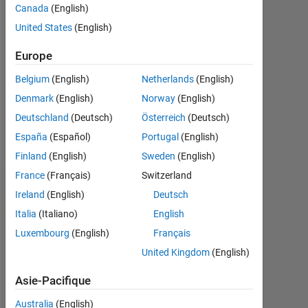
2020
Canada
(English)
United States
(English)
Followers:
0
Europe
Following:
Belgium
(English)
Netherlands
(English)
0
Denmark
(English)
Norway
(English)
Deutschland
(Deutsch)
Österreich
(Deutsch)
Follow
España
(Español)
Portugal
(English)
Finland
(English)
Sweden
(English)
France
(Français)
Switzerland
Badges
Ireland
(English)
Deutsch
Italia
(Italiano)
English
Luxembourg
(English)
Français
United Kingdom
(English)
Asie-Pacifique
Australia
(English)