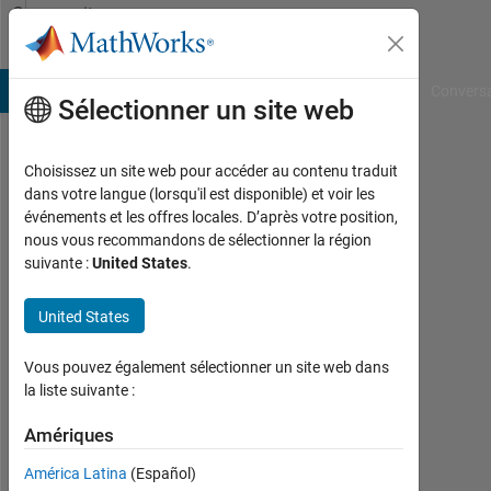
Passer au contenu
Community
Profile
B Answers
File Exchange
Cody
AI Chat Playground
Convers
Sélectionner un site web
Choisissez un site web pour accéder au contenu traduit
takemoto
dans votre langue (lorsqu'il est disponible) et voir les
événements et les offres locales. D’après votre position,
nous vous recommandons de sélectionner la région
MathWorks
suivante :
United States
.
Last
United States
seen:
environ
Vous pouvez également sélectionner un site web dans
un
la liste suivante :
mois il
y a
Amériques
|
Actif
América Latina
(Español)
depuis