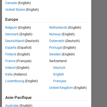
Canada
(English)
2012
United States
(English)
Followers:
0
Europe
Belgium
(English)
Netherlands
(English)
Following:
0
Denmark
(English)
Norway
(English)
Deutschland
(Deutsch)
Österreich
(Deutsch)
España
(Español)
Portugal
(English)
Follow
Finland
(English)
Sweden
(English)
Message
France
(Français)
Switzerland
Ireland
(English)
Deutsch
Italia
(Italiano)
English
Badges
Luxembourg
(English)
Français
United Kingdom
(English)
takemoto's
Badges
Asie-Pacifique
MATLAB
Australia
(English)