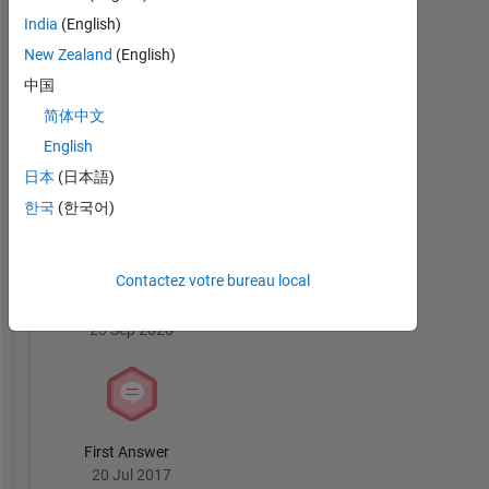
Answers
Tout
Badges
India
(English)
New Zealand
(English)
中国
简体中文
English
3 Month Streak
日本
(日本語)
02 Oct 2020
한국
(한국어)
Contactez votre bureau local
Knowledgeable Level 2
23 Sep 2020
First Answer
20 Jul 2017