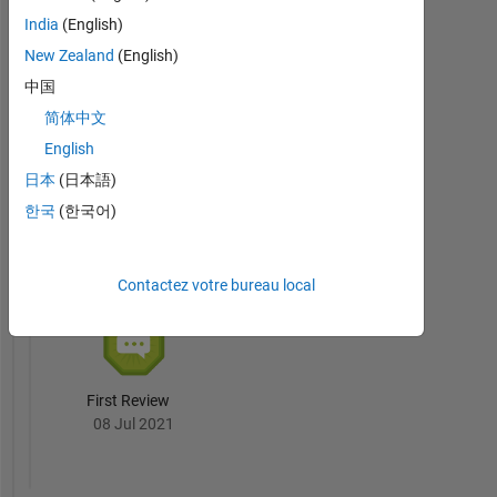
India
(English)
New Zealand
(English)
Thankful Level 3
中国
26 Jan 2021
简体中文
English
日本
(日本語)
한국
(한국어)
File
Exchange
Tout
Badges
Contactez votre bureau local
First Review
08 Jul 2021