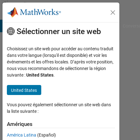
Passer au contenu
Community
Profile
B Answers
File Exchange
Cody
AI Chat Playground
Convers
Sélectionner un site web
Choisissez un site web pour accéder au contenu traduit
Fabian
dans votre langue (lorsqu'il est disponible) et voir les
événements et les offres locales. D’après votre position,
Moreno
nous vous recommandons de sélectionner la région
suivante :
United States
.
Last
seen:
environ
United States
4 ans il
y a
Vous pouvez également sélectionner un site web dans
|
la liste suivante :
Actif
depuis
Amériques
2020
América Latina
(Español)