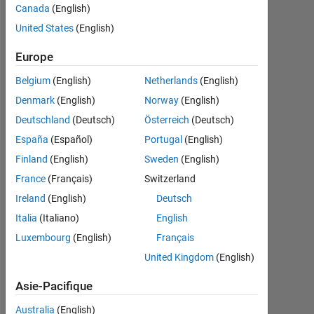
Followers:
Canada
(English)
0
United States
(English)
Following:
Europe
0
Belgium
(English)
Netherlands
(English)
Denmark
(English)
Norway
(English)
Follow
Deutschland
(Deutsch)
Österreich
(Deutsch)
España
(Español)
Portugal
(English)
Finland
(English)
Sweden
(English)
Badges
France
(Français)
Switzerland
Fabian
Ireland
(English)
Deutsch
Moreno's
Badges
Italia
(Italiano)
English
Luxembourg
(English)
Français
MATLAB
United Kingdom
(English)
Answers
Tout
Badges
Asie-Pacifique
Australia
(English)