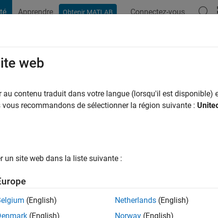
té
Apprendre
Connectez-vous
Obtenir MATLAB
t Playground
Conversaciones
Competiciones
Blogs
Publicac
site web
er
ans il y a
|
Actif depuis 2020
au contenu traduit dans votre langue (lorsqu'il est disponible) e
ng:
0
us vous recommandons de sélectionner la région suivante :
Unite
un site web dans la liste suivante :
tions
Europe
Belgium
(English)
Netherlands
(English)
Denmark
(English)
Norway
(English)