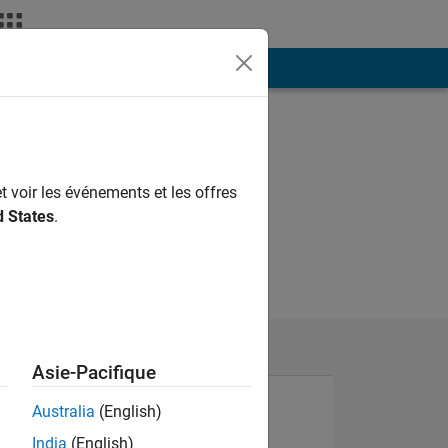
ión
Más
t voir les événements et les offres
d States
.
Asie-Pacifique
Australia
(English)
India
(English)