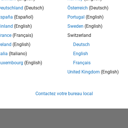
Deutschland
(Deutsch)
Österreich
(Deutsch)
España
(Español)
Portugal
(English)
inland
(English)
Sweden
(English)
rance
(Français)
Switzerland
reland
(English)
Deutsch
talia
(Italiano)
English
No Badges Earned
Luxembourg
(English)
Français
United Kingdom
(English)
Contactez votre bureau local
ialité
Lutte anti-piratage
Statut des applications
Conditions d՚utilisation