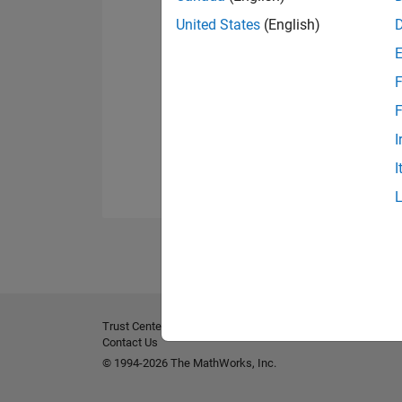
United States
(English)
F
F
I
I
Trust Center
Marques déposées
Politique de confident
Contact Us
© 1994-2026 The MathWorks, Inc.