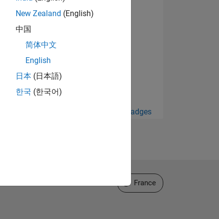
New Zealand
(English)
中国
简体中文
English
日本
(日本語)
한국
(한국어)
Afficher tout Badges
Sélectionner un site web
France