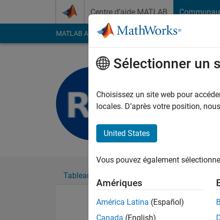
Passer au contenu
Centre d’aide MATLAB
Communau
MATLAB Answers
File Exchange
Cody
AI Cha
Sélectionner un 
Rich Garn
Last seen: presque 4 
Choisissez un site web pour accéder 
Followers:
0
Followi
locales. D’après votre position, no
Follow
United States
Vous pouvez également sélectionner 
Tableau de bord
Badges
Recommanda
Amériques
América Latina
(Español)
Canada
(English)