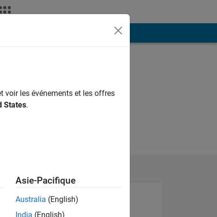
ión
Más
t voir les événements et les offres
d States
.
Asie-Pacifique
Australia
(English)
India
(English)