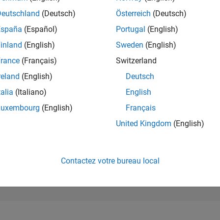
99 081
of 302 025
Deutschland
(Deutsch)
Österreich
(Deutsch)
España
(Español)
Portugal
(English)
RÉPUTATION
0
inland
(English)
Sweden
(English)
rance
(Français)
Switzerland
CONTRIBUTIO
2
Questions
reland
(English)
Deutsch
0
Réponses
talia
(Italiano)
English
ACCEPTATION
Luxembourg
(English)
Français
VOS RÉPONS
0.0%
23
01/24
L
06/24
11/24
04/25
09/25
02/26
07/26
United Kingdom
(English)
CHRONOLOGIE
VOTES REÇUS
0
Contactez votre bureau local