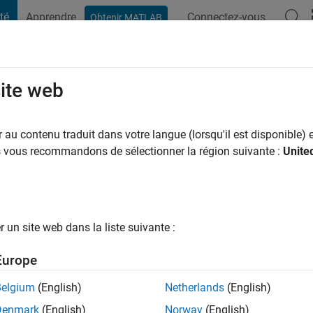
té
Apprendre
Connectez-vous
Obtenir MATLAB
t Playground
Conversaciones
Competiciones
Blogs
Publicac
site web
hah
ans il y a
|
Actif depuis 2021
au contenu traduit dans votre langue (lorsqu'il est disponible) e
ng:
0
us vous recommandons de sélectionner la région suivante :
Unite
un site web dans la liste suivante :
tions
Europe
Belgium
(English)
Netherlands
(English)
RANG
Denmark
(English)
Norway
(English)