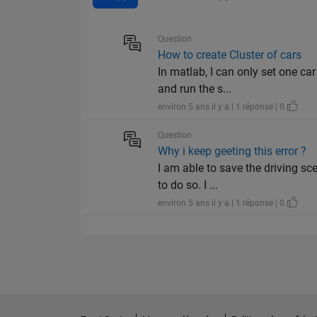
Question
How to create Cluster of cars
In matlab, I can only set one ca
and run the s...
environ 5 ans il y a | 1 réponse | 0
Question
Why i keep geeting this error ?
I am able to save the driving sc
to do so. I ...
environ 5 ans il y a | 1 réponse | 0