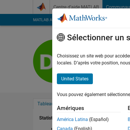
Passer au contenu
Centre d’aide MATLAB
Communau
MATLAB Answers
File Exchange
Cody
AI Cha
Sélectionner un 
Darshit S
Last seen: presque 5 
Choisissez un site web pour accéder 
Followers:
0
Followi
locales. D’après votre position, no
Follow
United States
Vous pouvez également sélectionner 
Tableau de bord
Badges
Recommanda
Amériques
Statistiques
América Latina
(Español)
Canada
(English)
MATLAB Answers