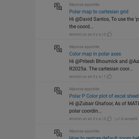
Réponse apportée
Polar map to cartesian grid
Hi @David Santos, To use the 'po
the coord...
environ un an il y a | 0
Réponse apportée
Color map in polar axes
Hi @Pritesh Bhoumick and @Aaro
R2025a. The cartesian coor...
environ un an il y a | 1
Réponse apportée
Polar P Color plot of excel shee
Hi @Zubair Ghafoor, As of MATLA
polar coordin...
environ un an il y a | 0
|
A accepté
Réponse apportée
How to restore default zoom be