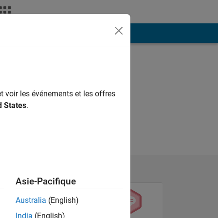
ión
Más
t voir les événements et les offres
d States
.
Asie-Pacifique
Australia
(English)
India
(English)