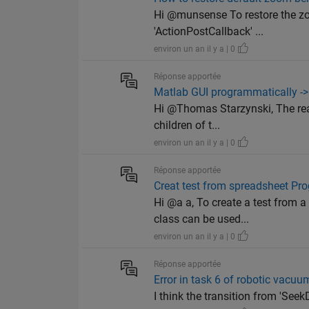
Hi @munsense To restore the zoo
'ActionPostCallback' ...
environ un an il y a | 0
Réponse apportée
Matlab GUI programmatically ->
Hi @Thomas Starzynski, The reas
children of t...
environ un an il y a | 0
Réponse apportée
Creat test from spreadsheet Pro
Hi @a a, To create a test from 
class can be used...
environ un an il y a | 0
Réponse apportée
Error in task 6 of robotic vacu
I think the transition from 'Seek