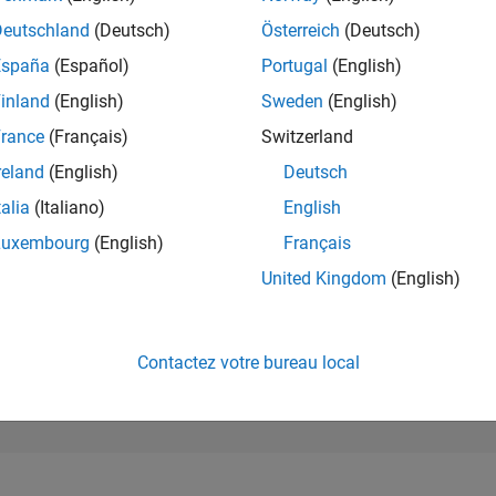
594
of 302 023
Deutschland
(Deutsch)
Österreich
(Deutsch)
España
(Español)
Portugal
(English)
RÉPUTATION
132
inland
(English)
Sweden
(English)
rance
(Français)
Switzerland
CONTRIBUTIO
0
Questions
reland
(English)
Deutsch
115
Réponses
talia
(Italiano)
English
ACCEPTATION
Luxembourg
(English)
Français
VOS RÉPONS
0.00%
4
12/24
L
03/25
06/25
09/25
12/25
03/26
06/26
United Kingdom
(English)
CHRONOLOGIE
VOTES REÇUS
14
Contactez votre bureau local