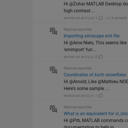
Hi @Zohar MATLAB Desktop doesn'
high contrast ...
environ un an il y a | 1
|
A accepté
Réponse apportée
Importing simscape xml file
Hi @Arne Niels, This seems like an
'smimport' fun...
environ un an il y a | 0
Réponse apportée
Coordinates of koch snowflake
Hi @Arnold, Like @Mathieu NOE s
Here's some sample ...
environ un an il y a | 1
Réponse apportée
What is an equivalent for vl_nn
Hi @Prb, MATLAB commands can 
documentation to help in...