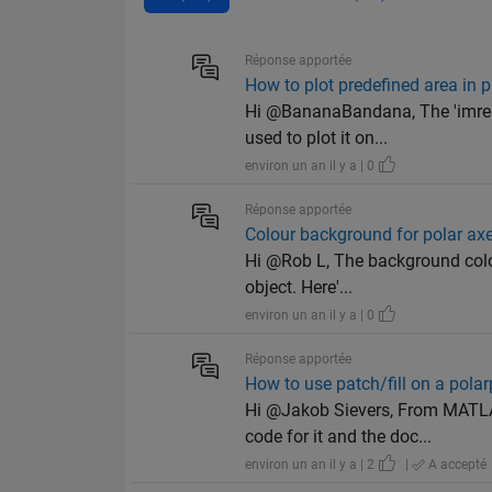
Réponse apportée
How to plot predefined area in p
Hi @BananaBandana, The 'imread
used to plot it on...
environ un an il y a | 0
Réponse apportée
Colour background for polar ax
Hi @Rob L, The background color 
object. Here'...
environ un an il y a | 0
Réponse apportée
How to use patch/fill on a polar
Hi @Jakob Sievers, From MATLAB
code for it and the doc...
environ un an il y a | 2
|
A accepté