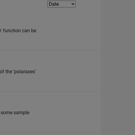
' function can be
of the 'polaraxes'
s some sample