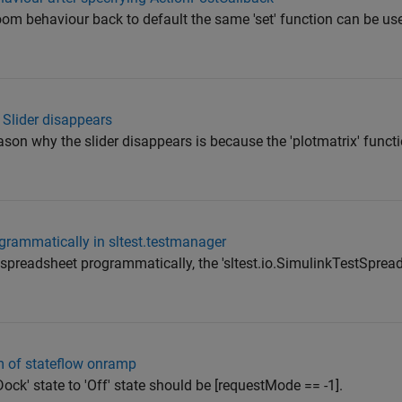
m behaviour back to default the same 'set' function can be use
 Slider disappears
on why the slider disappears is because the 'plotmatrix' functio
grammatically in sltest.tes​tmanager
a spreadsheet programmatically, the 'sltest.io.SimulinkTestSprea
um of stateflow onramp
Dock' state to 'Off' state should be [requestMode == -1].