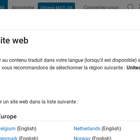
té
Apprendre
Connectez-vous
Obtenir MATLAB
t Playground
Conversaciones
Competiciones
Blogs
Publicac
site web
 Nayak
 y a
|
Actif depuis 2023
au contenu traduit dans votre langue (lorsqu'il est disponible) e
ng:
0
us vous recommandons de sélectionner la région suivante :
Unite
un site web dans la liste suivante :
tions
Europe
Belgium
(English)
Netherlands
(English)
RANG
Denmark
(English)
Norway
(English)