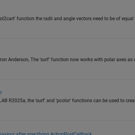
l2cart' function the radii and angle vectors need to be of equal 
n Anderson, The 'surf' function now works with polar axes a
t?
B R2025a, the 'surf' and 'pcolor' functions can be used to crea
haviour after specifying ActionPostCallback