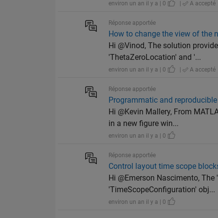
environ un an il y a | 0
|
A accepté
Réponse apportée
How to change the view of the n
Hi @Vinod, The solution provided
'ThetaZeroLocation' and '...
environ un an il y a | 0
|
A accepté
Réponse apportée
Programmatic and reproducible
Hi @Kevin Mallery, From MATLA
in a new figure win...
environ un an il y a | 0
Réponse apportée
Control layout time scope bloc
Hi @Emerson Nascimento, The '
'TimeScopeConfiguration' obj...
environ un an il y a | 0