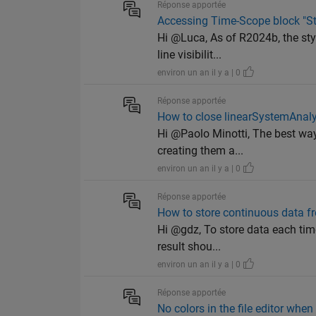
Réponse apportée
Accessing Time-Scope block "St
Hi @Luca, As of R2024b, the sty
line visibilit...
environ un an il y a | 0
Réponse apportée
How to close linearSystemAnal
Hi @Paolo Minotti, The best way
creating them a...
environ un an il y a | 0
Réponse apportée
How to store continuous data f
Hi @gdz, To store data each time
result shou...
environ un an il y a | 0
Réponse apportée
No colors in the file editor wh