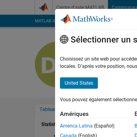
Passer au contenu
Centre d’aide MATLAB
Communau
MATLAB Answers
File Exchange
Cody
AI Cha
Sélectionner un 
Divyajyoti
Last seen: 10 mois il
Choisissez un site web pour accéder 
Followers:
2
Followi
locales. D’après votre position, no
Follow
United States
Vous pouvez également sélectionner 
Tableau de bord
Badges
Recommanda
Amériques
Statistiques
América Latina
(Español)
Canada
(English)
MATLAB Answers