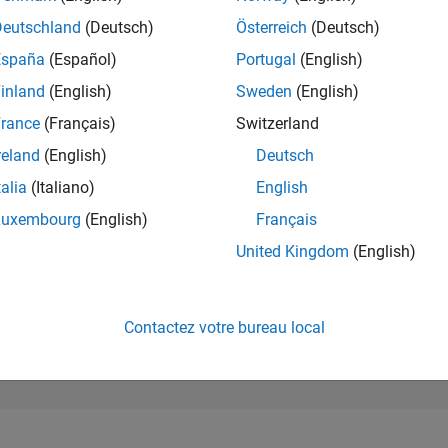
26 990
of 302 028
Deutschland
(Deutsch)
Österreich
(Deutsch)
España
(Español)
Portugal
(English)
RÉPUTATION
1
inland
(English)
Sweden
(English)
rance
(Français)
Switzerland
CONTRIBUTIO
5
Questions
reland
(English)
Deutsch
0
Réponses
talia
(Italiano)
English
ACCEPTATION
Luxembourg
(English)
Français
VOS RÉPONS
100.0%
07/23
12/23
L
05/24
10/24
03/25
08/25
01/26
06/26
United Kingdom
(English)
CHRONOLOGIE
VOTES REÇUS
1
Contactez votre bureau local