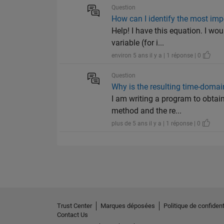
Question
How can I identify the most imp
Help! I have this equation. I wo
variable (for i...
environ 5 ans il y a | 1 réponse | 0
Question
Why is the resulting time-doma
I am writing a program to obtain
method and the re...
plus de 5 ans il y a | 1 réponse | 0
Trust Center
Marques déposées
Politique de confident
Contact Us