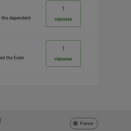
1
to the dependent
réponse
1
ed the Euler
réponse
Sélectionner un site web
France