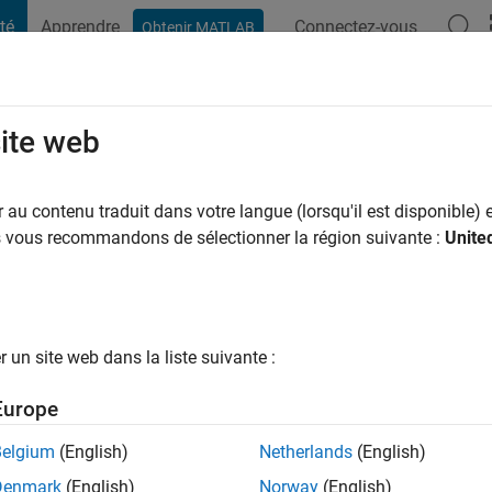
té
Apprendre
Connectez-vous
Obtenir MATLAB
t Playground
Conversaciones
Competiciones
Blogs
Publicac
site web
yu Sinta Dewi
ns il y a
|
Actif depuis 2021
au contenu traduit dans votre langue (lorsqu'il est disponible) e
ng:
0
us vous recommandons de sélectionner la région suivante :
Unite
un site web dans la liste suivante :
tions
Europe
Belgium
(English)
Netherlands
(English)
RANG
Denmark
(English)
Norway
(English)