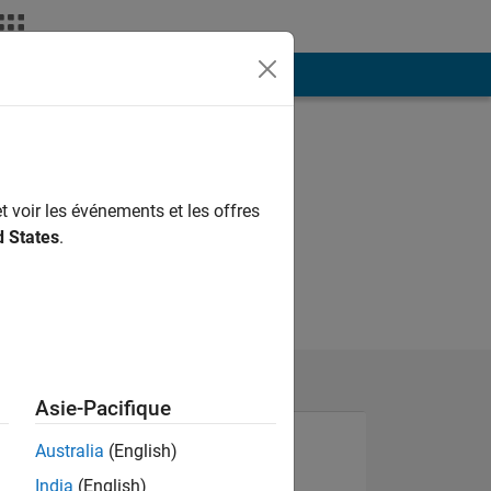
ión
Más
t voir les événements et les offres
d States
.
Asie-Pacifique
Australia
(English)
India
(English)