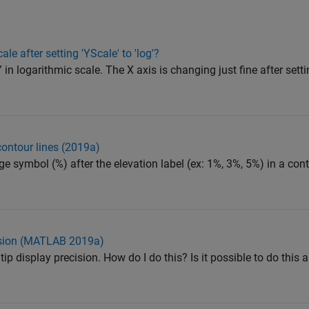
cale after setting 'YScale' to 'log'?
in logarithmic scale. The X axis is changing just fine after setting
ontour lines (2019a)
ge symbol (%) after the elevation label (ex: 1%, 3%, 5%) in a con
cision (MATLAB 2019a)
tip display precision. How do I do this? Is it possible to do this a