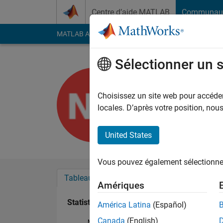
Passer au contenu
Centre d’aide MATLAB
Communau
MATLAB Answers
File Exchange
Cody
AI Cha
Sélectionner un 
Ni Made A
Last seen: environ 5 a
Choisissez un site web pour accéder 
Followers:
0
Followi
locales. D’après votre position, no
Follow
United States
Vous pouvez également sélectionner 
Tableau de bord
Badges
Recommanda
Amériques
Statistiques
América Latina
(Español)
Canada
(English)
MATLAB Answers