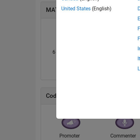
United States
(English)
MATLAB Answers Badges
F
F
I
6 Month Streak
Knowledgeable Le
I
20 Jul 2017
20 Jul 2017
Cody Badges
Promoter
Commenter