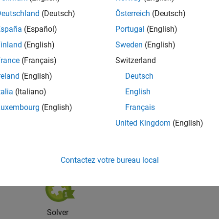
Deutschland
(Deutsch)
Österreich
(Deutsch)
España
(Español)
Portugal
(English)
inland
(English)
Sweden
(English)
rance
(Français)
Switzerland
reland
(English)
Deutsch
vel 4
Thankful Level 1
Revival Level 1
Firs
talia
(Italiano)
English
20 Jul 2017
20 Jul 2017
20 
Luxembourg
(English)
Français
United Kingdom
(English)
Contactez votre bureau local
Solver