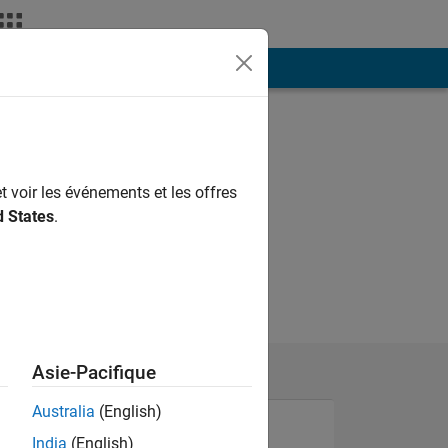
ión
Más
t voir les événements et les offres
d States
.
Asie-Pacifique
Australia
(English)
India
(English)