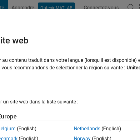
té
Apprendre
Connectez-vous
Obtenir MATLAB
t Playground
Conversaciones
Competiciones
Blogs
Publicac
site web
ekhar
ans il y a
|
Actif depuis 2013
au contenu traduit dans votre langue (lorsqu'il est disponible) e
ng:
0
us vous recommandons de sélectionner la région suivante :
Unite
ge
sts: HEV Technology, Model Based Development
un site web dans la liste suivante :
Europe
tions
Belgium
(English)
Netherlands
(English)
Denmark
(English)
Norway
(English)