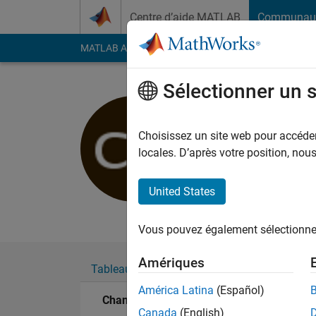
Passer au contenu
Centre d’aide MATLAB
Communau
MATLAB Answers
File Exchange
Cody
AI Cha
Sélectionner un 
Chandras
Last seen: presque 6 
Choisissez un site web pour accéder 
Followers:
0
Followi
locales. D’après votre position, no
Follow
Messa
United States
Professional Intere
Vous pouvez également sélectionner 
Amériques
Tableau de bord
Badges
Recommanda
América Latina
(Español)
Chandrasekhar's Badges
Canada
(English)