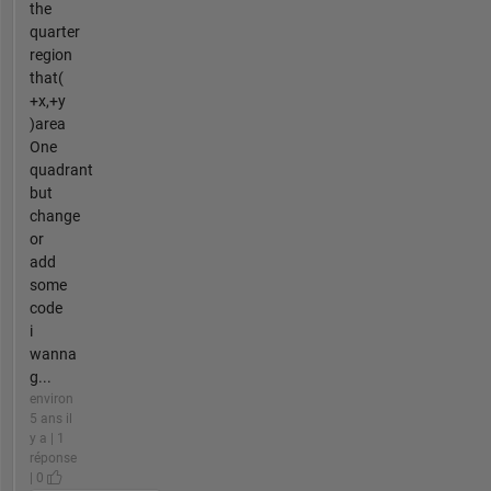
the
quarter
region
that(
+x,+y
)area
One
quadrant
but
change
or
add
some
code
i
wanna
g...
environ
5 ans il
y a | 1
réponse
| 0