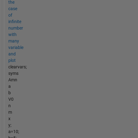
the
case
of
infinite
number
with
many
variable
and
plot
clearvars;
syms
Amn
a
b
V0
n
m
x
y;
a=10;