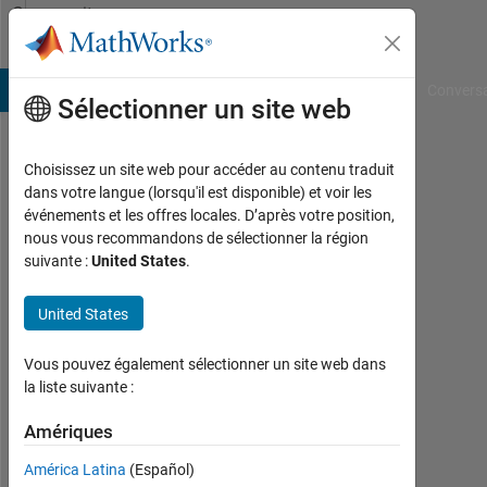
Passer au contenu
Community
Profile
B Answers
File Exchange
Cody
AI Chat Playground
Convers
Sélectionner un site web
Choisissez un site web pour accéder au contenu traduit
ljaseon
dans votre langue (lorsqu'il est disponible) et voir les
événements et les offres locales. D’après votre position,
Last
nous vous recommandons de sélectionner la région
seen:
suivante :
United States
.
plus
de 2
United States
ans il
y a
|
Vous pouvez également sélectionner un site web dans
Actif
la liste suivante :
depuis
2021
Amériques
América Latina
(Español)
Followers: