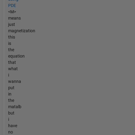
PDE
<M>
means
just
magnetization
this
is
the
equation
that
what
i
wanna
put
in
the
matalb
but
i
have
no