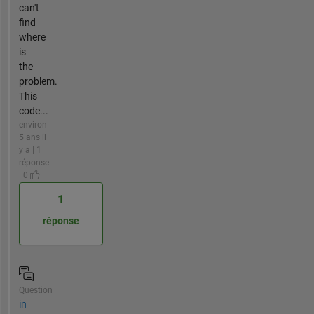
can't
find
where
is
the
problem.
This
code...
environ
5 ans il
y a | 1
réponse
| 0
1
réponse
Question
in