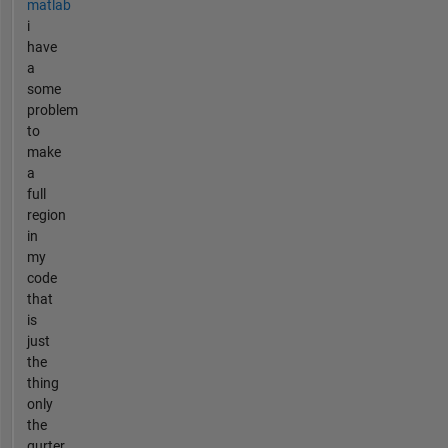
matlab
i
have
a
some
problem
to
make
a
full
region
in
my
code
that
is
just
the
thing
only
the
qurter