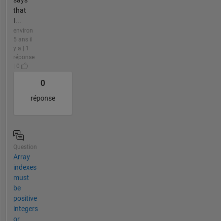
says
that
I...
environ
5 ans il
y a | 1
réponse
| 0
0
réponse
Question
Array
indexes
must
be
positive
integers
or