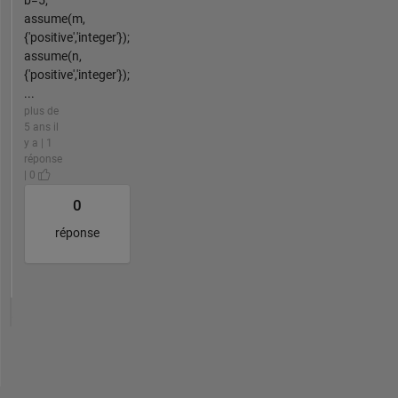
b=5;
assume(m,
{'positive','integer'});
assume(n,
{'positive','integer'});
...
plus de
5 ans il
y a | 1
réponse
| 0
0
réponse