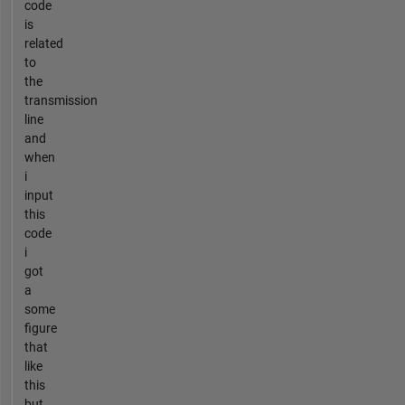
code
is
related
to
the
transmission
line
and
when
i
input
this
code
i
got
a
some
figure
that
like
this
but