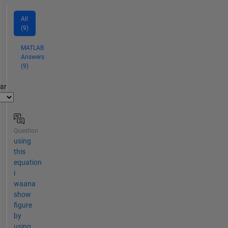
All
(9)
MATLAB
Answers
(9)
par
Question
using
this
equation
i
waana
show
figure
by
using