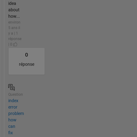
idea
about
how...
environ
5 ans il
y a | 1
réponse
| 0
0
réponse
Question
index
error
problem
how
can
fix