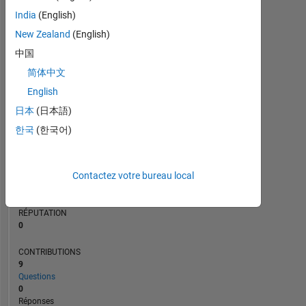
3
India
(English)
2
New Zealand
(English)
1
0
中国
11/21
06/22
01/23
08/23
03/24
10/24
05/25
12/25
12/21
08/22
04/23
12/23
08/24
04/25
08/26
04/21
01/22
10/22
07/23
L
04/24
01/25
10/25
07/26
简体中文
CHRONOLOGIE
English
日本
(日本語)
RANG
한국
(한국어)
300
737
of
302
Contactez votre bureau local
025
RÉPUTATION
0
CONTRIBUTIONS
9
Questions
0
Réponses