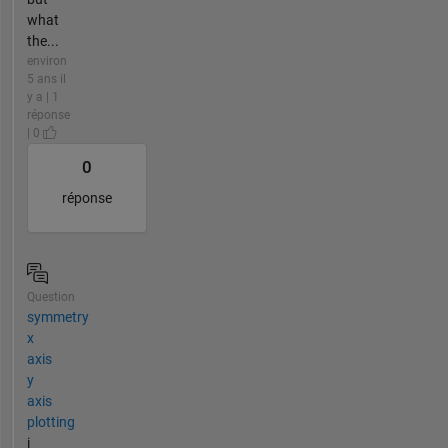
what
the...
environ
5 ans il
y a | 1
réponse
| 0
0
réponse
Question
symmetry
x
axis
y
axis
plotting
i