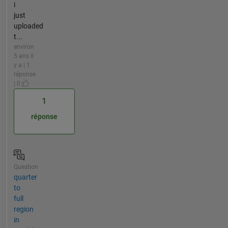
i
just
uploaded
t...
environ
5 ans il
y a | 1
réponse
| 0
1
réponse
Question
quarter
to
full
region
in