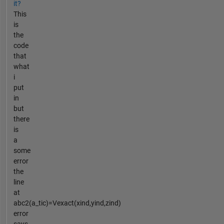
it?
This
is
the
code
that
what
i
put
in
but
there
is
a
some
error
the
line
at
abc2(a_tic)=Vexact(xind,yind,zind)
error