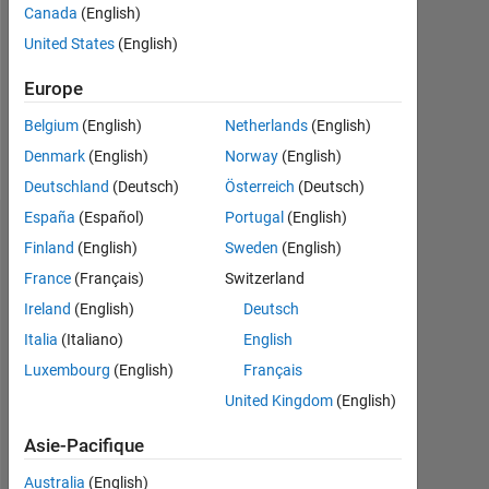
0
Canada
(English)
United States
(English)
Following:
0
Europe
Belgium
(English)
Netherlands
(English)
Follow
Denmark
(English)
Norway
(English)
Deutschland
(Deutsch)
Österreich
(Deutsch)
España
(Español)
Portugal
(English)
Tableau de bord
Finland
(English)
Sweden
(English)
France
(Français)
Switzerland
Statistiques
Ireland
(English)
Deutsch
MATLAB Answers
Italia
(Italiano)
English
Luxembourg
(English)
Français
-2
-1
9
8
United Kingdom
(English)
7
6
CONTRIBUTIONS
Asie-Pacifique
5
L
4
Australia
(English)