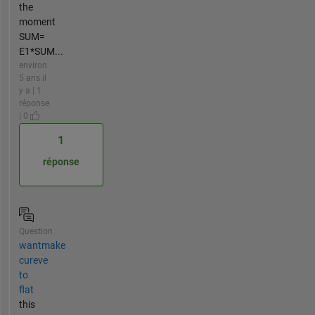
the
moment
SUM=
E1*SUM...
environ
5 ans il
y a | 1
réponse
| 0
1
réponse
Question
wantmake
cureve
to
flat
this