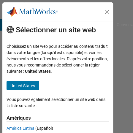
Passer au contenu
Community
Profile
B Answers
File Exchange
Cody
AI Chat Playground
Convers
Sélectionner un site web
Choisissez un site web pour accéder au contenu traduit
Zoltan
dans votre langue (lorsqu'il est disponible) et voir les
événements et les offres locales. D’après votre position,
NAGY
nous vous recommandons de sélectionner la région
suivante :
United States
.
Last
seen:
environ
United States
2 ans il
y a
Vous pouvez également sélectionner un site web dans
la liste suivante :
Followers:
0
Amériques
América Latina
(Español)
Following: