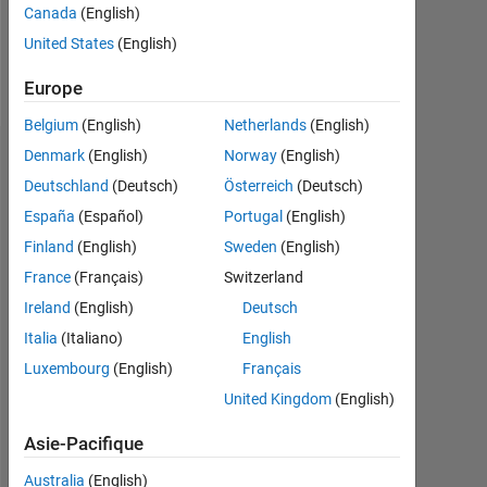
0
Canada
(English)
United States
(English)
Follow
Europe
Belgium
(English)
Netherlands
(English)
Denmark
(English)
Norway
(English)
Tableau de bord
Deutschland
(Deutsch)
Österreich
(Deutsch)
Feeds
España
(Español)
Portugal
(English)
Finland
(English)
Sweden
(English)
France
(Français)
Switzerland
Ireland
(English)
Deutsch
Italia
(Italiano)
English
Luxembourg
(English)
Français
United Kingdom
(English)
Asie-Pacifique
Australia
(English)