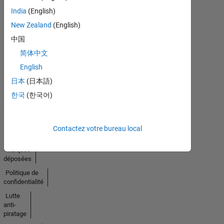
India
(English)
Pas
New Zealand
(English)
中国
d'activité
简体中文
English
日本
(日本語)
한국
(한국어)
Trust
Contactez votre bureau local
Center
Marques
déposées
Politique de
confidentialité
Lutte
anti-
piratage