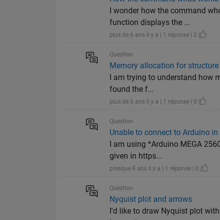
I wonder how the command whos
function displays the ...
plus de 6 ans il y a | 1 réponse | 2
Question
Memory allocation for structure
I am trying to understand how me
found the f...
plus de 6 ans il y a | 1 réponse | 0
Question
Unable to connect to Arduino in
I am using *Arduino MEGA 2560*
given in https...
presque 8 ans il y a | 1 réponse | 0
Question
Nyquist plot and arrows
I'd like to draw Nyquist plot wi