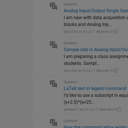
Question
Analog Input/Output Single Sam
I am new with data acquisition 
blocks and Analog Inp...
plus d'un an il y a | 1 réponse | 0
Question
Sample rate in Analog Input/Out
I am preparing a class assignme
students. Sampl...
plus d'un an il y a | 1 réponse | 0
Question
LaTeX text in legend command
I'd like to use a subscript in eq
(s+2.5)*(s+25...
presque 3 ans il y a | 1 réponse | 0
Question
How the command whos works