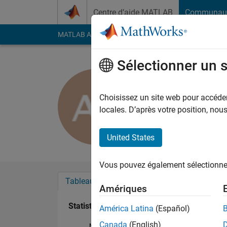
Passer au contenu
Centre d’aide MATLAB
Communau
MATLAB Answers
File Exchange
Cody
AI Cha
Sélectionner un 
Anna
Last seen: environ 2 
Choisissez un site web pour accéder 
Followers:
0
Followi
locales. D’après votre position, no
Follow
Messa
United States
Vous pouvez également sélectionner 
Tableau de bord
Badges
Recommanda
Amériques
Statistiques
América Latina
(Español)
Canada
(English)
MATLAB Answers