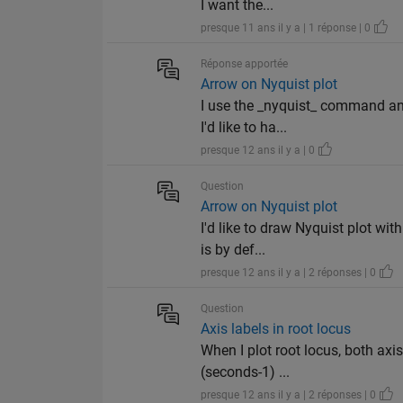
I want the...
presque 11 ans il y a | 1 réponse | 0
Réponse apportée
Arrow on Nyquist plot
I use the _nyquist_ command and
I'd like to ha...
presque 12 ans il y a | 0
Question
Arrow on Nyquist plot
I'd like to draw Nyquist plot wit
is by def...
presque 12 ans il y a | 2 réponses | 0
Question
Axis labels in root locus
When I plot root locus, both axis
(seconds-1) ...
presque 12 ans il y a | 2 réponses | 0