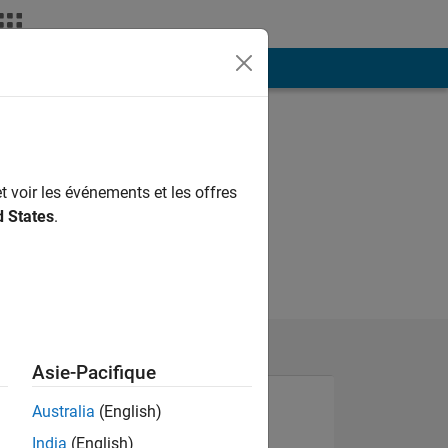
ión
Más
t voir les événements et les offres
d States
.
Asie-Pacifique
Australia
(English)
India
(English)