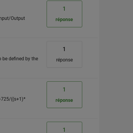
1
Input/Output
réponse
1
 be defined by the
réponse
1
G=725/((s+1)*
réponse
1