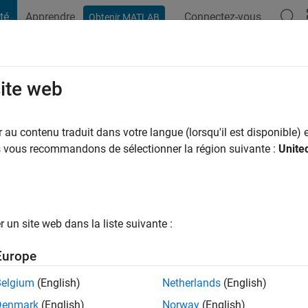
té
Apprendre
Connectez-vous
Obtenir MATLAB
t Playground
Conversaciones
Competiciones
Blogs
Publicac
site web
mois il y a
|
Actif depuis 2014
au contenu traduit dans votre langue (lorsqu'il est disponible) e
ng:
0
us vous recommandons de sélectionner la région suivante :
Unite
ge
un site web dans la liste suivante :
tions
Europe
Belgium
(English)
Netherlands
(English)
RANG
Denmark
(English)
Norway
(English)