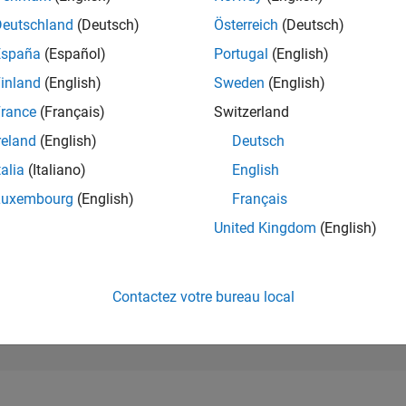
21 791
of 302 028
Deutschland
(Deutsch)
Österreich
(Deutsch)
España
(Español)
Portugal
(English)
RÉPUTATION
2
inland
(English)
Sweden
(English)
rance
(Français)
Switzerland
CONTRIBUTIO
12
Questions
reland
(English)
Deutsch
1
Réponse
talia
(Italiano)
English
ACCEPTATION
Luxembourg
(English)
Français
VOS RÉPONS
58.33%
02/20
L
01/21
12/21
11/22
10/23
09/24
08/25
07/26
United Kingdom
(English)
CHRONOLOGIE
VOTES REÇUS
2
Contactez votre bureau local