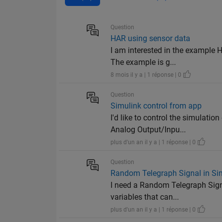
Question
HAR using sensor data
I am interested in the example 
The example is g...
8 mois il y a | 1 réponse | 0
Question
Simulink control from app
I'd like to control the simulati
Analog Output/Inpu...
plus d'un an il y a | 1 réponse | 0
Question
Random Telegraph Signal in Si
I need a Random Telegraph Sign
variables that can...
plus d'un an il y a | 1 réponse | 0