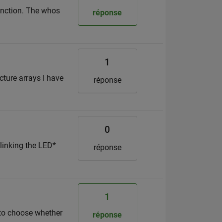
nction. The whos
réponse
1
cture arrays I have
réponse
0
linking the LED*
réponse
1
e to choose whether
réponse