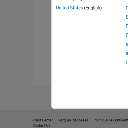
United States
(English)
F
F
I
I
Trust Center
Marques déposées
Politique de confident
Contact Us