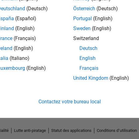
Deutschland
(Deutsch)
Österreich
(Deutsch)
España
(Español)
Portugal
(English)
inland
(English)
Sweden
(English)
rance
(Français)
Switzerland
reland
(English)
Deutsch
talia
(Italiano)
English
Luxembourg
(English)
Français
United Kingdom
(English)
Pas d'activité
Contactez votre bureau local
ialité
Lutte anti-piratage
Statut des applications
Conditions d՚utilisation