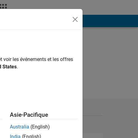
ión
Más
t voir les événements et les offres
d States
.
Asie-Pacifique
Australia
(English)
India
(English)