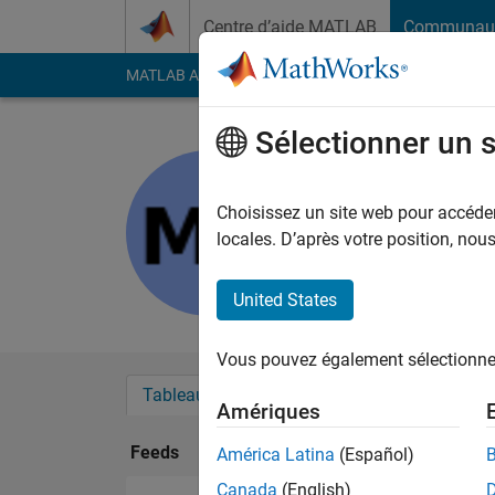
Passer au contenu
Centre d’aide MATLAB
Communau
MATLAB Answers
File Exchange
Cody
AI Cha
Sélectionner un 
Manuel Ro
Last seen: environ 5 a
Choisissez un site web pour accéder 
Followers:
0
Followi
locales. D’après votre position, no
Follow
United States
Vous pouvez également sélectionner 
Tableau de bord
Badges
Recommanda
Amériques
Feeds
América Latina
(Español)
Canada
(English)