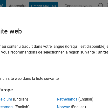
té
Apprendre
Connectez-vous
Obtenir MATLAB
t Playground
Conversaciones
Competiciones
Blogs
Publicac
site web
dríguez Flores
ns il y a
au contenu traduit dans votre langue (lorsqu'il est disponible) e
ng:
0
us vous recommandons de sélectionner la région suivante :
Unite
un site web dans la liste suivante :
tions
Europe
Belgium
(English)
Netherlands
(English)
Denmark
(English)
Norway
(English)