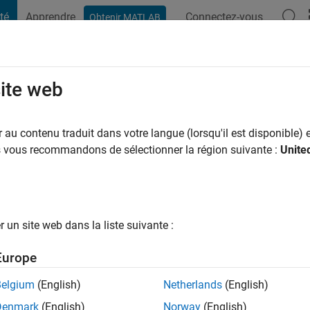
té
Apprendre
Connectez-vous
Obtenir MATLAB
t Playground
Conversaciones
Competiciones
Blogs
Publicac
site web
ong
 mois il y a
|
Actif depuis 2024
au contenu traduit dans votre langue (lorsqu'il est disponible) e
ng:
1
us vous recommandons de sélectionner la région suivante :
Unite
ge
un site web dans la liste suivante :
tions
Europe
Belgium
(English)
Netherlands
(English)
RANG
Denmark
(English)
Norway
(English)