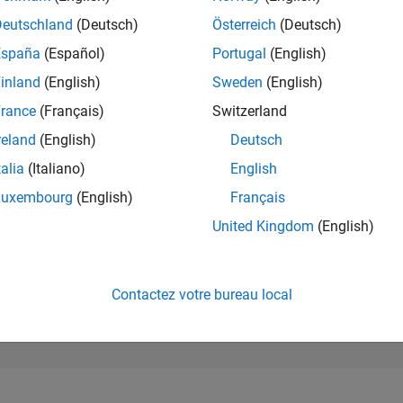
50 170
of 302 025
Deutschland
(Deutsch)
Österreich
(Deutsch)
España
(Español)
Portugal
(English)
RÉPUTATION
0
inland
(English)
Sweden
(English)
rance
(Français)
Switzerland
CONTRIBUTIO
2
Questions
reland
(English)
Deutsch
0
Réponses
talia
(Italiano)
English
ACCEPTATION
Luxembourg
(English)
Français
VOS RÉPONS
50.0%
/25
08/25
L
10/25
12/25
02/26
04/26
06/26
08/26
United Kingdom
(English)
CHRONOLOGIE
VOTES REÇUS
0
Contactez votre bureau local