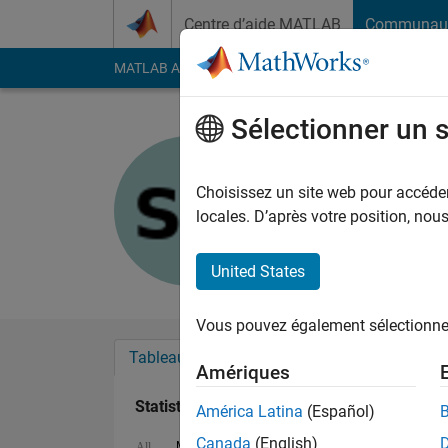
Passer au contenu
Centre d’aide MATLAB
Communau
MATLAB Answers
File Exchange
Cody
AI Cha
Sélectionner un 
shen hed
Last seen: environ un
Choisissez un site web pour accéder 
Followers:
1
Followi
locales. D’après votre position, no
Follow
Messa
United States
Vous pouvez également sélectionner 
Tableau de bord
Badges
Recommanda
Amériques
Statistiques
América Latina
(Español)
Canada
(English)
MATLAB Answers
Discussions
All