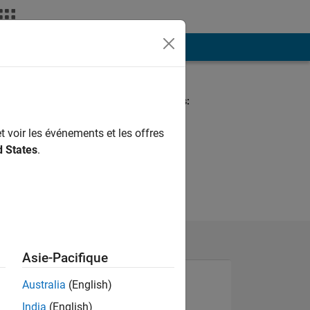
ión
Más
Spoken Languages:
Chinese
t voir les événements et les offres
d States
.
Asie-Pacifique
Australia
(English)
India
(English)