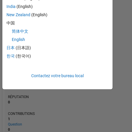
CONTRIBUTIONS
L
1
India
(English)
New Zealand
(English)
中国
0
简体中文
02/22
09/22
04/23
11/23
06/24
01/25
08/25
03/26
03/22
11/22
07/23
03/24
11/24
07/25
07/21
04/22
01/23
10/23
L
07/24
04/25
01/26
CHRONOLOGIE
English
日本
(日本語)
한국
(한국어)
RANG
98
771
of
Contactez votre bureau local
302
025
RÉPUTATION
0
CONTRIBUTIONS
1
Question
0