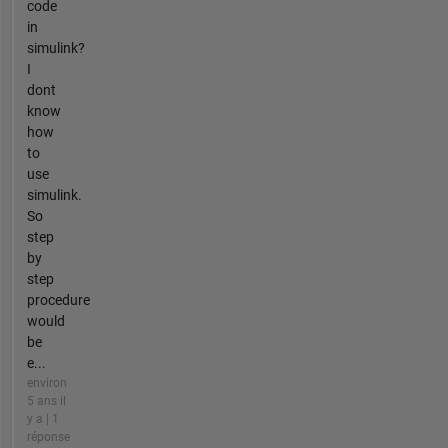
code
in
simulink?
I
dont
know
how
to
use
simulink.
So
step
by
step
procedure
would
be
e...
environ
5 ans il
y a | 1
réponse