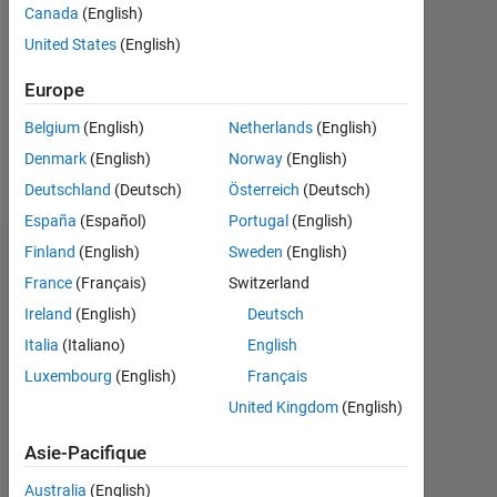
Followers:
Canada
(English)
0
United States
(English)
Following:
Europe
0
Belgium
(English)
Netherlands
(English)
Denmark
(English)
Norway
(English)
Follow
Deutschland
(Deutsch)
Österreich
(Deutsch)
España
(Español)
Portugal
(English)
Finland
(English)
Sweden
(English)
Tableau de bord
France
(Français)
Switzerland
Statistiques
Ireland
(English)
Deutsch
Italia
(Italiano)
English
MATLAB Answers
Luxembourg
(English)
Français
-2
-1
3
2
United Kingdom
(English)
Asie-Pacifique
Australia
(English)