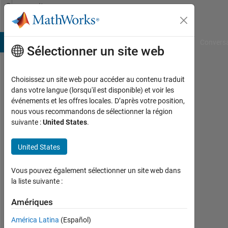
Passer au contenu
Community
Profile
B Answers
File Exchange
Cody
AI Chat Playground
Convers
Sélectionner un site web
Choisissez un site web pour accéder au contenu traduit
Kunal
dans votre langue (lorsqu'il est disponible) et voir les
événements et les offres locales. D’après votre position,
Horo
nous vous recommandons de sélectionner la région
suivante :
United States
.
Last
seen:
environ
United States
5 ans il
y a
Vous pouvez également sélectionner un site web dans
|
la liste suivante :
Actif
depuis
Amériques
2021
América Latina
(Español)