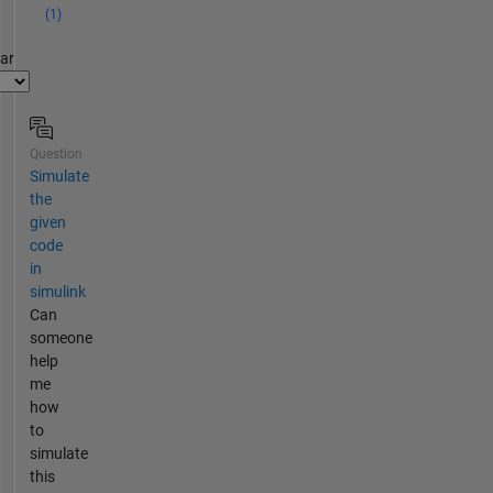
(1)
par
Question
Simulate
the
given
code
in
simulink
Can
someone
help
me
how
to
simulate
this